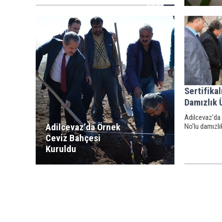
Sertifika
Damızlık 
Adilcevaz'da 
Adilcevaz’da Örnek
No’lu damızlık
Ceviz Bahçesi
Kuruldu