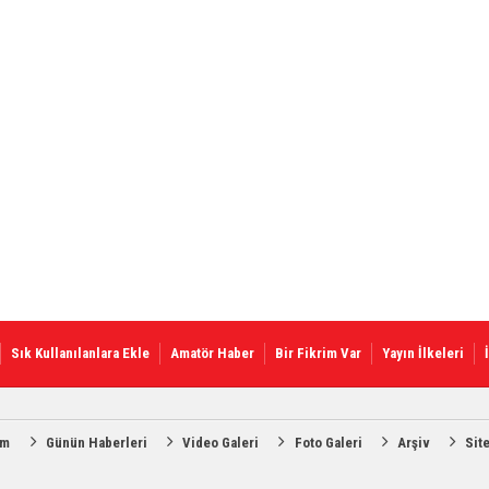
Sık Kullanılanlara Ekle
Amatör Haber
Bir Fikrim Var
Yayın İlkeleri
am
Günün Haberleri
Video Galeri
Foto Galeri
Arşiv
Sit