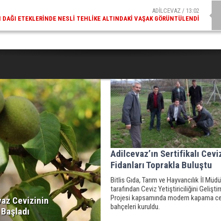
ADİLCEVAZ / 13:02
DAĞI ETEKLERINDE NESLI TEHLIKE ALTINDAKI VAŞAK GÖRÜNTÜLENDI
Adilcevaz’ın Sertifikalı Cevi
Fidanları Toprakla Buluştu
Bitlis Gıda, Tarım ve Hayvancılık İl Müd
tarafından Ceviz Yetiştiriciliğini Gelişti
Projesi kapsamında modern kapama ce
vaz Cevizinin
bahçeleri kuruldu.
 Başladı