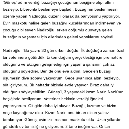
'Güneş' adını verdiği buzağıyı çocuğunun beşiğine alıp, altını
bezleyip, biberonla beslemeye başladı. Buzağının beslenmesini
özenle yapan Nadiroğlu, düzenli olarak da banyosunu yaptırıyor.
Evin maskotu haline gelen buzağıyı kucaklarından indirmeyen ve
çocuğu gibi seven Nadiroğlu, erken doğumlu dünyaya gelen
buzağının yaşaması için ellerinden geleni yaptıklarını söyledi.
Nadiroğlu, "Bu yavru 30 gün erken doğdu. İlk doğduğu zaman özel
bir veterinere götürdük. Erken doğum gerçekleştiği için prematüre
olduğunu ve akciğeri gelişmediği için yaşama şansının çok az
olduğunu söylediler. Ben de onu eve aldım. Geceleri buzağı
üşümesin diye sobayı yakıyorum. Gece uyanınca altını bezleyip,
süt içiriyorum. Bir haftadır bizimle evde yaşıyor. Biraz daha iyi
olduğunu söyleyebilirim. Güneş'i, 3 yaşındaki kızım Narin Nazlı'nın
beşiğinde besliyorum. Veteriner hekimin verdiği iğneleri
yaptırıyorum. Git gide daha iyi oluyor. Buzağı, kızımın ve bizim
neşe kaynağımız oldu. Kızım Narin onu bir an olsun yalnız
bırakmıyor. Güneş, evimizin resmen maskotu oldu. Uzun yıllardır
gündelik ev temizliğine gidiyorum. 2 tane ineğim var. Onları