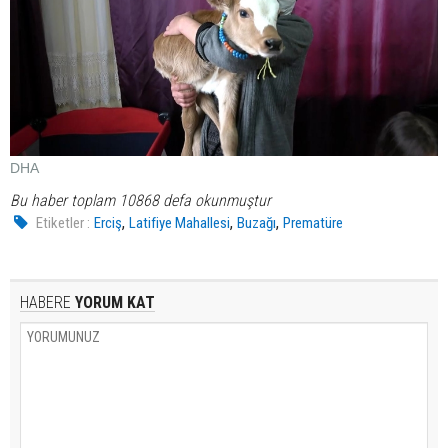
DHA
Bu haber toplam 10868 defa okunmuştur
,
,
,
Etiketler :
Erciş
Latifiye Mahallesi
Buzağı
Prematüre
HABERE
YORUM KAT