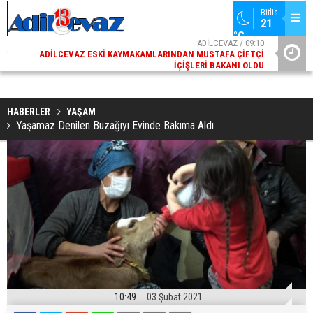
Bitlis
21 
°C
02
ADİLCEVAZ / 09:10
AK
ADILCEVAZ ESKI KAYMAKAMLARINDAN MUSTAFA ÇIFTÇI
DI
İÇIŞLERI BAKANI OLDU
HABERLER
YAŞAM
Yaşamaz Denilen Buzağıyı Evinde Bakıma Aldı
10:49
03 Şubat 2021