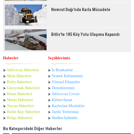
Nemrut Dağı'nda Karla Mücadele
Bitlis'te 185 Köy Yolu Ulaşıma Kapandı
Haberler
Seçtiklerimiz
Adilcevaz Haberleri
İz Bırakanlar
Ahlat Haberle
ri
Yemek Kültürümüz
Bitlis Haberleri
Yöresel Efsaneler
Güroymak Haberleri
Derneklerimiz
Hizan Haberleri
Adilcevaz Cevizi
Mutki Haberleri
Kültür-Sanat
Tatvan Haberleri
Kaybolan Meslekler
Belde Köy Haberleri
Tarihi Yerlerimiz
Bölge Haberleri
Sizden Gelenler
Bu Kategorideki Diğer Haberler