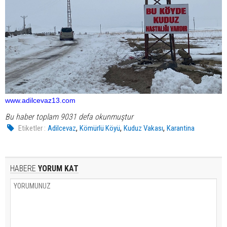
www.adilcevaz13.com
Bu haber toplam 9031 defa okunmuştur
,
,
,
Etiketler :
Adilcevaz
Kömürlü Köyü
Kuduz Vakası
Karantina
HABERE
YORUM KAT