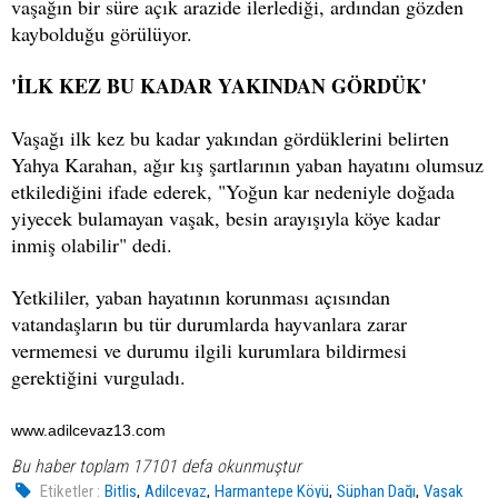
vaşağın bir süre açık arazide ilerlediği, ardından gözden
kaybolduğu görülüyor.
'İLK KEZ BU KADAR YAKINDAN GÖRDÜK'
Vaşağı ilk kez bu kadar yakından gördüklerini belirten
Yahya Karahan, ağır kış şartlarının yaban hayatını olumsuz
etkilediğini ifade ederek, "Yoğun kar nedeniyle doğada
yiyecek bulamayan vaşak, besin arayışıyla köye kadar
inmiş olabilir" dedi.
Yetkililer, yaban hayatının korunması açısından
vatandaşların bu tür durumlarda hayvanlara zarar
vermemesi ve durumu ilgili kurumlara bildirmesi
gerektiğini vurguladı.
www.adilcevaz13.com
Bu haber toplam 17101 defa okunmuştur
,
,
,
,
Etiketler :
Bitlis
Adilcevaz
Harmantepe Köyü
Süphan Dağı
Vaşak