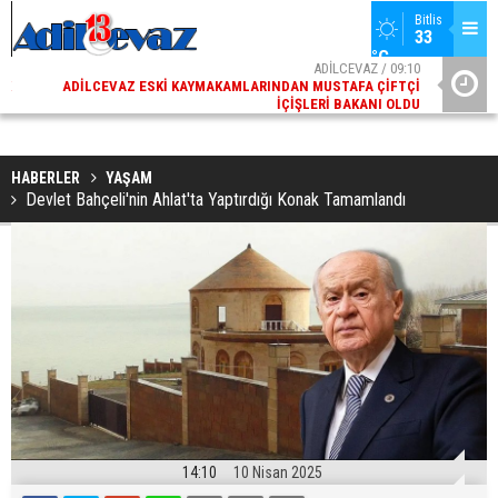
Bitlis
33 
°C
02
ADİLCEVAZ / 09:10
AK
ADILCEVAZ ESKI KAYMAKAMLARINDAN MUSTAFA ÇIFTÇI
DI
İÇIŞLERI BAKANI OLDU
HABERLER
YAŞAM
Devlet Bahçeli'nin Ahlat'ta Yaptırdığı Konak Tamamlandı
14:10
10 Nisan 2025