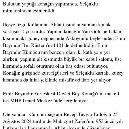
Bulut'un yaptığı konağın yapımında, Selçuklu
mimarisinden esinlenildi.
İlçeye özgü kullanılan Ahlat taşından yapılan konak
yaklaşık 2 yıl sürdü. Yapılan konağın Van Gölü'ne bakan
kısmındaki güney cephesinde Akkoyunlu beylerinden Emir
Bayındır Bin Rüstem'in 1481'de defnedildiği Emir
Bayındır Kümbeti'nin benzeri olan iki katlı yapı yer
alırken, yapının alt kısmında büyük bir kabul salonu, üst
kısmında sofalı oturumu olan baş odası bulunuyor.
Konağın girişinde kurt figürleri ve Selçuklu kartalı, kuzey
kısmında da hilal şeklinde misafir odaları yer alıyor.
Emir Bayındır Yerleşkesi Devlet Bey Konağı'nın maketi
ise MHP Genel Merkezi'nde sergileniyor.
Öte yandan, Cumhurbaşkanı Recep Tayyip Erdoğan 25
Ağustos 2024 tarihinde Malazgirt Zaferi'nin 953'üncü yılı
kutlamaları kapsamında Ahlat ilçesinde düzenlenen