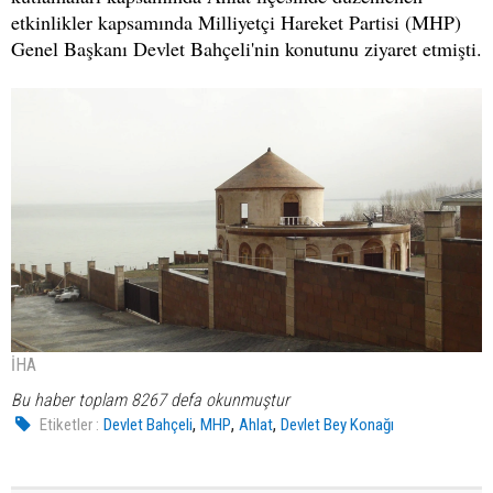
etkinlikler kapsamında Milliyetçi Hareket Partisi (MHP)
Genel Başkanı Devlet Bahçeli'nin konutunu ziyaret etmişti.
İHA
Bu haber toplam 8267 defa okunmuştur
,
,
,
Etiketler :
Devlet Bahçeli
MHP
Ahlat
Devlet Bey Konağı