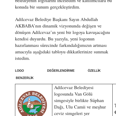
belediyenin logolarını inceledim ve katılımcılara bu
konuda bir sunum gerçekleştirdim.
Adilcevaz Belediye Başkanı Sayın Abdullah
AKBABA’nın dinamik vizyonunda değişen ve
dönüşen Adilcevaz’ın yeni bir logoya kavuşacağını
kendisi duyurdu. Bu yazıyla, yeni logonun
hazırlanması sürecinde farkındalığımızın artması
amacıyla aşağıdaki tabloyu dikkatlerinize sunmak
istedim.
LOGO DEĞERLENDİRME ÖZELLİK
BENZERLİK
Adilcevaz Belediyesi
logosunda Van Gölü
simgesiyle birlikte Süphan
Dağı, Ulu Camii ve meşhur
ceviz simgeleri yer