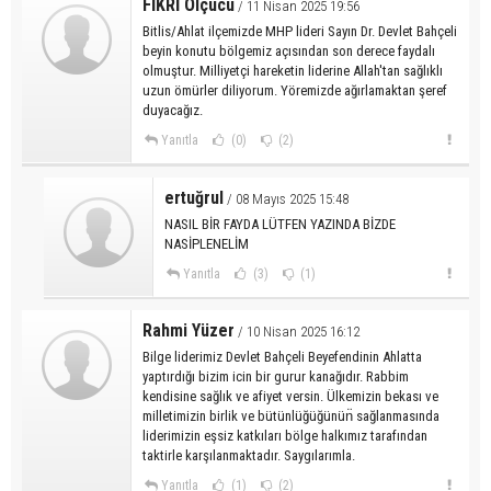
FİKRİ Ölçücü
/ 11 Nisan 2025 19:56
Bitlis/Ahlat ilçemizde MHP lideri Sayın Dr. Devlet Bahçeli
beyin konutu bölgemiz açısından son derece faydalı
olmuştur. Milliyetçi hareketin liderine Allah'tan sağlıklı
uzun ömürler diliyorum. Yöremizde ağırlamaktan şeref
duyacağız.
Yanıtla
(0)
(2)
ertuğrul
/ 08 Mayıs 2025 15:48
NASIL BİR FAYDA LÜTFEN YAZINDA BİZDE
NASİPLENELİM
Yanıtla
(3)
(1)
Rahmi Yüzer
/ 10 Nisan 2025 16:12
Bilge liderimiz Devlet Bahçeli Beyefendinin Ahlatta
yaptırdığı bizim icin bir gurur kanağıdır. Rabbim
kendisine sağlık ve afiyet versin. Ülkemizin bekası ve
milletimizin birlik ve bütünlüğüğünün̈ sağlanmasında
liderimizin eşsiz katkıları bölge halkımız tarafından
taktirle karşılanmaktadır. Saygılarımla.
Yanıtla
(1)
(2)