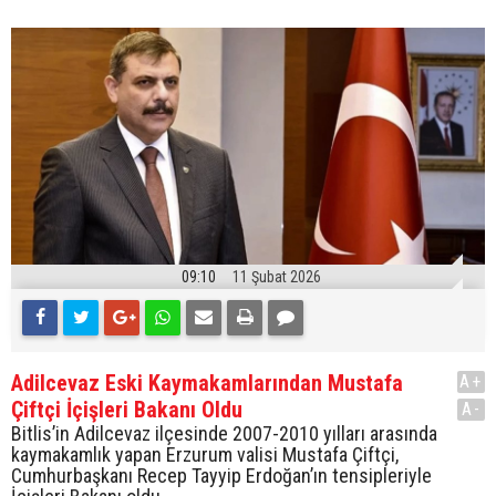
09:10
11 Şubat 2026
Adilcevaz Eski Kaymakamlarından Mustafa
A+
Çiftçi İçişleri Bakanı Oldu
A-
Bitlis’in Adilcevaz ilçesinde 2007-2010 yılları arasında
kaymakamlık yapan Erzurum valisi Mustafa Çiftçi,
Cumhurbaşkanı Recep Tayyip Erdoğan’ın tensipleriyle