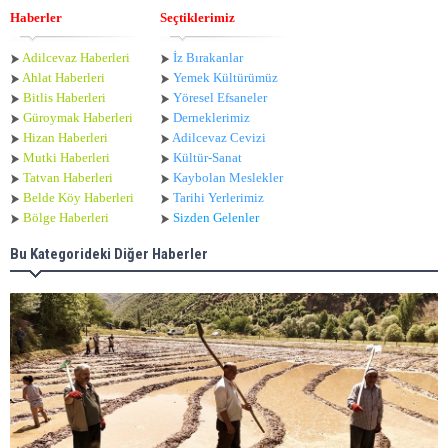
Haberler
Seçtiklerimiz
Adilcevaz Haberleri
İz Bırakanlar
Ahlat Haberle
ri
Yemek Kültürümüz
Bitlis Haberleri
Yöresel Efsaneler
Güroymak Haberleri
Derneklerimiz
Hizan Haberleri
Adilcevaz Cevizi
Mutki Haberleri
Kültür-Sanat
Tatvan Haberleri
Kaybolan Meslekler
Belde Köy Haberleri
Tarihi Yerlerimiz
Bölge Haberleri
Sizden Gelenler
Bu Kategorideki Diğer Haberler