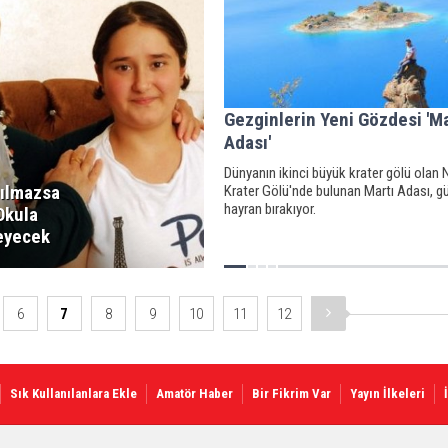
Gezginlerin Yeni Gözdesi 'Ma
Adası'
Dünyanın ikinci büyük krater gölü olan
pılmazsa
Krater Gölü'nde bulunan Martı Adası, gü
hayran bırakıyor.
Okula
eyecek
6
7
8
9
10
11
12
Sık Kullanılanlara Ekle
Amatör Haber
Bir Fikrim Var
Yayın İlkeleri