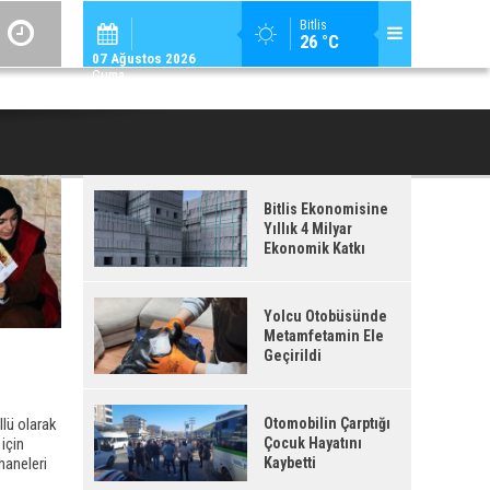
ADİLCEVAZ / 12:
Bitlis
26 °C
ADILCEVAZ'DA KUDUZ VAKASI TESPIT EDILEN KÖY, KARANTINAYA ALIN
07 Ağustos 2026
Cuma
Bitlis Ekonomisine
Yıllık 4 Milyar
Ekonomik Katkı
Yolcu Otobüsünde
Metamfetamin Ele
Geçirildi
llü olarak
Otomobilin Çarptığı
 için
Çocuk Hayatını
haneleri
Kaybetti