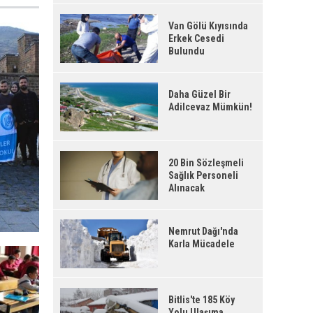
Van Gölü Kıyısında
Erkek Cesedi
Bulundu
Daha Güzel Bir
Adilcevaz Mümkün!
20 Bin Sözleşmeli
Sağlık Personeli
Alınacak
Nemrut Dağı'nda
Karla Mücadele
Bitlis'te 185 Köy
Yolu Ulaşıma