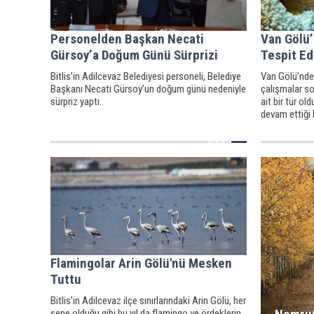
Personelden Başkan Necati
Van Gölü’
Gürsoy’a Doğum Günü Sürprizi
Tespit Ed
Bitlis’in Adilcevaz Belediyesi personeli, Belediye
Van Gölü'nde 
Başkanı Necati Gürsoy’un doğum günü nedeniyle
çalışmalar s
sürpriz yaptı.
ait bir tür ol
devam ettiği 
Flamingolar Arin Gölü'nü Mesken
Tuttu
Bitlis’in Adilcevaz ilçe sınırlarındaki Arin Gölü, her
sene olduğu gibi bu yıl da flamingo ve ördeklerin