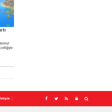
rtı
 Nemrut
zelliğiyle
İletişim