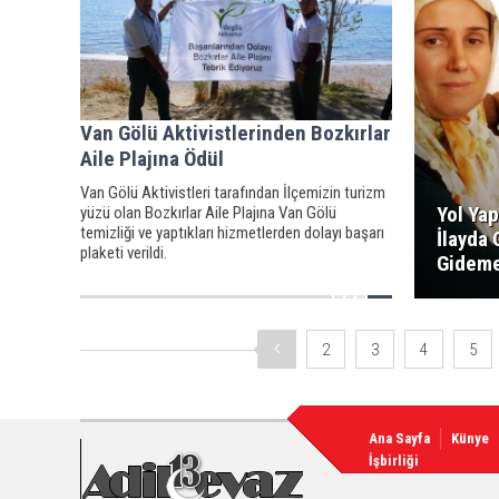
Van Gölü Aktivistlerinden Bozkırlar
Aile Plajına Ödül
Van Gölü Aktivistleri tarafından İlçemizin turizm
Yol Ya
yüzü olan Bozkırlar Aile Plajına Van Gölü
temizliği ve yaptıkları hizmetlerden dolayı başarı
İlayda 
plaketi verildi.
Gidem
2
3
4
5
Ana Sayfa
Künye
İşbirliği