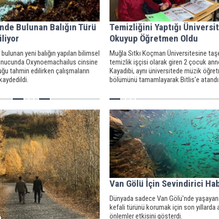
nde Bulunan Balığın Türü
Temizliğini Yaptığı Üniversi
iliyor
Okuyup Öğretmen Oldu
bulunan yeni balığın yapılan bilimsel
Muğla Sıtkı Koçman Üniversitesine taş
onucunda Oxynoemachailus cinsine
temizlik işçisi olarak giren 2 çocuk ann
duğu tahmin edilirken çalışmaların
Kayadibi, aynı üniversitede müzik öğret
kaydedildi.
bölümünü tamamlayarak Bitlis'e atandı
Van Gölü İçin Sevindirici Ha
Dünyada sadece Van Gölü'nde yaşayan 
kefali türünü korumak için son yıllarda 
önlemler etkisini gösterdi.