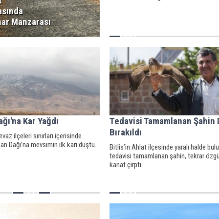
t
asında
ar Manzarası
ğı'na Kar Yağdı
Tedavisi Tamamlanan Şahin
Bırakıldı
evaz ilçeleri sınırları içerisinde
n Dağı’na mevsimin ilk karı düştü.
Bitlis’in Ahlat ilçesinde yaralı halde bul
tedavisi tamamlanan şahin, tekrar özg
kanat çırptı.