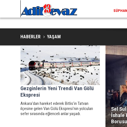
ADILCEV
HABERLER
YAŞAM
Gezginlerin Yeni Trendi Van Gölü
Ekspresi
Ankara'dan hareket ederek Bitlis'in Tatvan
Sel Sul
ilçesine gelen Van Gölü Ekspresi'nin yolcuları
sefer sırasında eğlenceli anlar yaşadı.
İshale 
Borusu