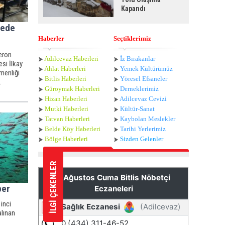
Kapandı
tede
Haberler
Seçtiklerimiz
eron
Adilcevaz Haberleri
İz Bırakanlar
esi İlkay
Ahlat Haberle
ri
Yemek Kültürümüz
menliği
Bitlis Haberleri
Yöresel Efsaneler
.
Güroymak Haberleri
Derneklerimiz
Hizan Haberleri
Adilcevaz Cevizi
Mutki Haberleri
Kültür-Sanat
Tatvan Haberleri
Kaybolan Meslekler
Belde Köy Haberleri
Tarihi Yerlerimiz
Bölge Haberleri
Sizden Gelenler
İLGİ ÇEKENLER
ber
inci
alınan