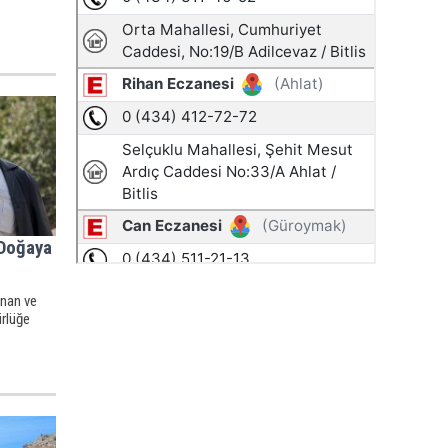
 Doğaya
unan ve
ürlüğe