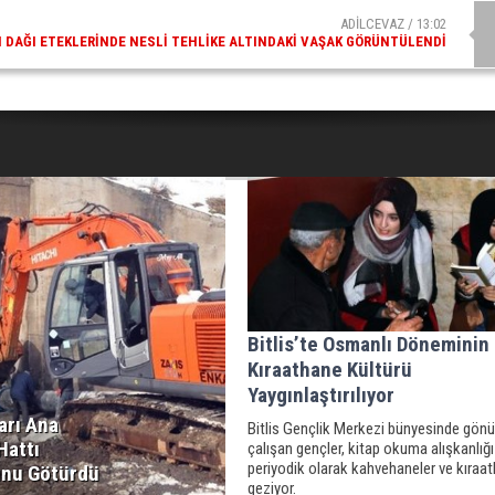
ADİLCEVAZ / 09:10
AZ ESKI KAYMAKAMLARINDAN MUSTAFA ÇIFTÇI İÇIŞLERI BAKANI OLDU
Bitlis’te Osmanlı Döneminin
Kıraathane Kültürü
Yaygınlaştırılıyor
arı Ana
Bitlis Gençlik Merkezi bünyesinde gönü
Hattı
çalışan gençler, kitap okuma alışkanlığı
periyodik olarak kahvehaneler ve kıraat
nu Götürdü
geziyor.