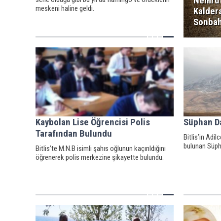
Nemru
meskeni haline geldi.
Kalder
Sonbah
Kaybolan Lise Öğrencisi Polis
Süphan Da
Tarafından Bulundu
Bitlis’in Adilc
bulunan Süpha
Bitlis’te M.N.B isimli şahıs oğlunun kaçırıldığını
öğrenerek polis merkezine şikayette bulundu.