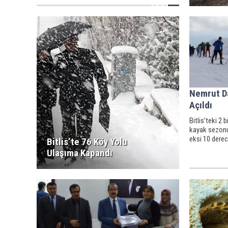
Nemrut D
Açıldı
Bitlis’teki 2
kayak sezonu 
eksi 10 dere
Bitlis’te 76 Köy Yolu
Ulaşıma Kapandı