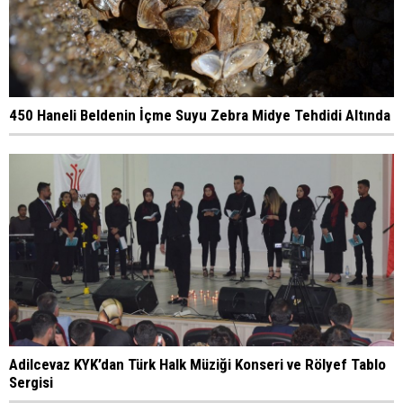
450 Haneli Beldenin İçme Suyu Zebra Midye Tehdidi Altında
Adilcevaz KYK’dan Türk Halk Müziği Konseri ve Rölyef Tablo
Sergisi