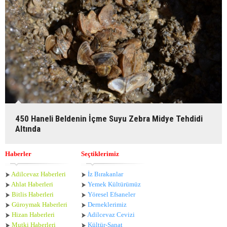
450 Haneli Beldenin İçme Suyu Zebra Midye Tehdidi
Altında
Haberler
Seçtiklerimiz
Adilcevaz Haberleri
İz Bırakanlar
Ahlat Haberle
ri
Yemek Kültürümüz
Bitlis Haberleri
Yöresel Efsaneler
Güroymak Haberleri
Derneklerimiz
Hizan Haberleri
Adilcevaz Cevizi
Mutki Haberleri
Kültür-Sanat