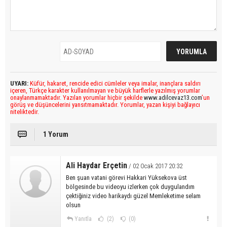
UYARI:
Küfür, hakaret, rencide edici cümleler veya imalar, inançlara saldırı
içeren, Türkçe karakter kullanılmayan ve büyük harflerle yazılmış yorumlar
onaylanmamaktadır. Yazılan yorumlar hiçbir şekilde
www.adilcevaz13.com
’un
görüş ve düşüncelerini yansıtmamaktadır. Yorumlar, yazan kişiyi bağlayıcı
niteliktedir.
1 Yorum
Ali Haydar Erçetin
/ 02 Ocak 2017 20:32
Ben şuan vatani görevi Hakkari Yüksekova üst
bölgesinde bu videoyu izlerken çok duygulandım
çektiğiniz video harikaydı güzel Memleketime selam
olsun
Yanıtla
(2)
(0)