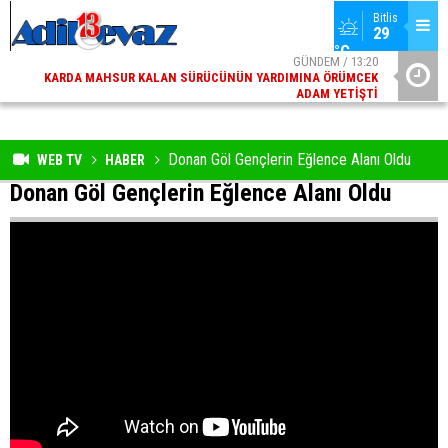
Bitlis
29 
°C
06
GÜNDEM / 13:20
ED
KARDA MAHSUR KALAN SÜRÜCÜNÜN YARDIMINA ÖRÜMCEK
ÜNIVERSIT
AY
ADAM YETIŞTI
Donan Göl Gençlerin Eğlence Alanı Oldu
WEB TV
HABER
Donan Göl Gençlerin Eğlence Alanı Oldu