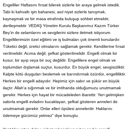
Engelliler Haftasını fırsat bilerek sizlerle bir araya gelmek istedik.
Tabi ki kahvaltı işin bahanesi, asıl niyet sizlerle tanışmak,
kaynaşmak ve bir masa etrafında buluşup sohbet etmektir,
dertleşmektir. VEDAŞ Yönetim Kurulu Başkanımız Kazım Türker
Bey’in de selamlarını ve sevgilerini sizlere iletmek istiyorum.
Engellilerimizin özel eğitimi ve iş bulmaları çok önemli konulardır.
Tüketici değil, üretici olmalarını sağlamak gerekir. Kendilerine fırsat
verilmelidir. Acıma değil, şefkat gösterilmelidir. Engelli olmak bir
kusur, bir ayıp veya bir suç değildir. Engellilere engel olmak ve
toplumdan dışlamak suçtur, kusurdur. En büyük engel, sevgisizliktir.
Kalpte kötü duyguları beslemek ve barındırmak özürdür, engelliliktir.
Herkes bir engelli adayıdır. Hepimiz için sabır ve şükür en büyük
ilaçtır. Allah’a sığınmak ve bir imtihanda olduğumuzu unutmamak
gerekir. Herkes için hayat bir mücadeleden ibarettir. Yeri gelmişken
sabırla engelli evladını kucaklayan, şefkat gösteren anneleri de
unutmamak gerekir. Onlar elleri öpülesi annelerdir. Haklarını
ödemeye gücümüz yetmez" diye konuştu.