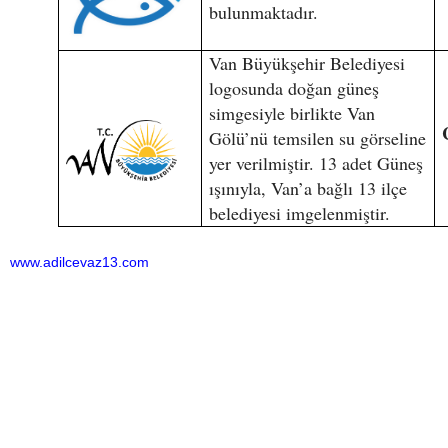
bulunmaktadır.
Van Büyükşehir Belediyesi
logosunda doğan güneş
simgesiyle birlikte Van
Gölü’nü temsilen su görseline
yer verilmiştir. 13 adet Güneş
ışınıyla, Van’a bağlı 13 ilçe
belediyesi imgelenmiştir.
www.adilcevaz13.com
Bu haber toplam 6937 defa okunmuştur
HABERE
YORUM KAT