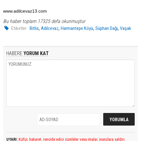
www.adilcevaz13.com
Bu haber toplam 17325 defa okunmuştur
,
,
,
,
Etiketler :
Bitlis
Adilcevaz
Harmantepe Köyü
Süphan Dağı
Vaşak
HABERE
YORUM KAT
UYARI:
Küfür, hakaret, rencide edici cümleler veya imalar, inançlara saldırı