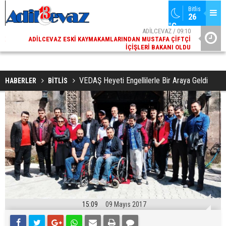
Bitlis
26 
°C
02
ADİLCEVAZ / 09:10
AK
ADILCEVAZ ESKI KAYMAKAMLARINDAN MUSTAFA ÇIFTÇI
DI
İÇIŞLERI BAKANI OLDU
VEDAŞ Heyeti Engellilerle Bir Araya Geldi
HABERLER
BİTLİS
15:09
09 Mayıs 2017