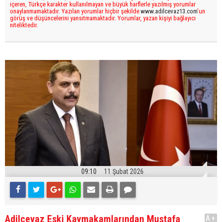
içeren, Türkçe karakter kullanılmayan ve büyük harflerle yazılmış yorumlar
onaylanmamaktadır. Yazılan yorumlar hiçbir şekilde
www.adilcevaz13.com
’un
görüş ve düşüncelerini yansıtmamaktadır. Yorumlar, yazan kişiyi bağlayıcı
niteliktedir.
09:10
11 Şubat 2026
Adilcevaz Eski Kaymakamlarından Mustafa
A+