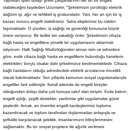
Yaptıkları işten dolayı şirket çalışanlarının her an bir engelli
olabileceğini kaydeden Uzunselvi, "Şirketimizin yürüttüğü elektrik
dağıtım işi, ağır ve tehlikeli iş grubundadır. Yani, her an için bir iş
kazası sonucu engelli olabilirsiniz. Saha ekiplerimiz bu riskleri
taşımaktadır. O yüzden, iş sağlığı ve güvenliği konusuna büyük
önem veriyoruz. Bir tedbir bin sakatlığı önler. Şirketimizin cihaza
bağlı hasta ve engellilere yönelik bir uygulamasını aktarmak
istiyorum. Halk Sağlığı Müdürlüğünden alınan isim ve adreslere
göre, evde cihaza bağlı hasta ve engellilerin bulunduğu hanelerin
elektrikleri, borçlu olsalar dahi şirketimizce kesilmemektedir. Cihaza
bağlı hastaların olduğu adreslerdeki elektrik arızalarına öncelikli
olarak bakılmaktadır. Son yıllarda kamunun sosyal uygulamalarıyla
engelliler fark edilmiştir. Kendi ailemde de engelli bireyler
olduğundan dolayı daha çok konuya vakıf olan biriyim. Evde bakım,
engelli aylığı, çeşitli destekler, yardımlar gibi uygulamalar güzel
şeylerdir. Ancak, en önemlisi engelli kardeşlerimizi topluma
kazandıracak ve toplum tarafından dışlanmadan anlayışla ve
şefkatle karşılanacak şekilde, insanlarımızın bilinçlenmesini
sağlamaktır. Bu tür sosyal projelere de ağırlık verilmesi