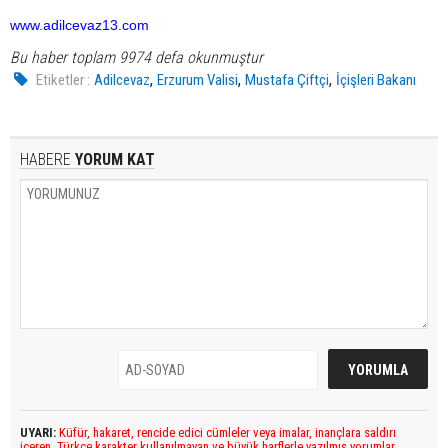
www.adilcevaz13.com
Bu haber toplam 9974 defa okunmuştur
,
,
,
Etiketler :
Adilcevaz
Erzurum Valisi
Mustafa Çiftçi
İçişleri Bakanı
HABERE
YORUM KAT
UYARI:
Küfür, hakaret, rencide edici cümleler veya imalar, inançlara saldırı
içeren, Türkçe karakter kullanılmayan ve büyük harflerle yazılmış yorumlar