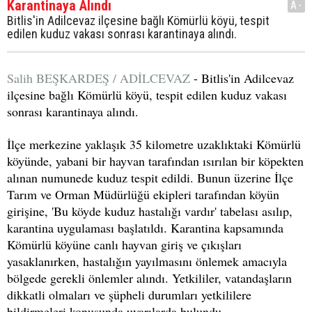
Karantinaya Alındı
A-
Bitlis'in Adilcevaz ilçesine bağlı Kömürlü köyü, tespit
edilen kuduz vakası sonrası karantinaya alındı.
Salih BEŞKARDEŞ / ADİLCEVAZ
- Bitlis'in Adilcevaz
ilçesine bağlı Kömürlü köyü, tespit edilen kuduz vakası
sonrası karantinaya alındı.
İlçe merkezine yaklaşık 35 kilometre uzaklıktaki Kömürlü
köyünde, yabani bir hayvan tarafından ısırılan bir köpekten
alınan numunede kuduz tespit edildi. Bunun üzerine İlçe
Tarım ve Orman Müdürlüğü ekipleri tarafından köyün
girişine, 'Bu köyde kuduz hastalığı vardır' tabelası asılıp,
karantina uygulaması başlatıldı. Karantina kapsamında
Kömürlü köyüne canlı hayvan giriş ve çıkışları
yasaklanırken, hastalığın yayılmasını önlemek amacıyla
bölgede gerekli önlemler alındı. Yetkililer, vatandaşların
dikkatli olmaları ve şüpheli durumları yetkililere
bildirmeleri konusunda uyarılarda bulundu.