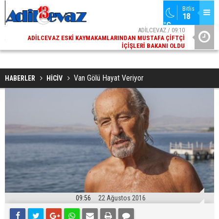
Bitlis
18 
°C
02
ADİLCEVAZ / 09:10
AK
ADILCEVAZ ESKI KAYMAKAMLARINDAN MUSTAFA ÇIFTÇI
DI
İÇIŞLERI BAKANI OLDU
Van Gölü Hayat Veriyor
HABERLER
HİCİV
09:56
22 Ağustos 2016