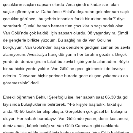
çocukların saçları sapsarı olurdu. Ama şimdi o kadar sarı olan
saçlar göremiyoruz. Daha önce Ahlat'a dışarıdan gelenler sarı saçlı
çocuklar görünce, 'bu şehrin insanları farklı bir ırktan mıdır?' diye
sorarlardı. Çünkü hemen hemen tüm çocukların saçı sodalı olan
Van Gölü'nde çok kaldığı için sapsarı olurdu. 98 yaşındayım. Şimdi
de gençlerle birlikte yüzdüm. Bu sağlığımı da Van Gölü'ne
borçluyum. Van Gölü'nden başka denizlere girdiğim zaman bu zevki
alamıyorum. Avustralya hariç dünyanın her tarafını gezdim. Birçok
yerde de denize girdim fakat bu zevki hiçbir yerde alamadım. Böyle
bir su hiçbir yerde yoktur. Van Gölü'ne gece girilmesini de tavsiye
ederim. Dünyanın hiçbir yerinde burada gece oluşan yakamozu da
göremezsiniz" dedi.
Emekli öğretmen Behlül Şerefoğlu ise, her sabah saat 06.30'da göl
kıyısında buluştuklarını belirterek, "4-5 kişiyle başladık, fakat şu
anda 40-50 kişilik bir ekip oluştu. Gerçekten çok güzel bir buluşma
oluyor. Her sabah buradayız. Van Gölü'nde yosun, deniz kestanesi,
deniz anası, köpek balığı ve Van Gölü Canavarı gibi canlılarda
olmadığı için gölde istediğimiz kadar açılıyoruz. Van Gölü hakikaten