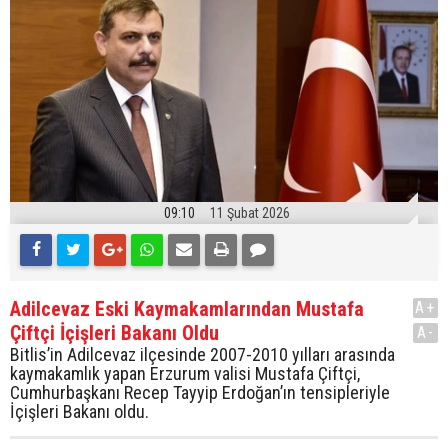
09:10
11 Şubat 2026
Adilcevaz Eski Kaymakamlarından Mustafa
A+
Çiftçi İçişleri Bakanı Oldu
A-
Bitlis’in Adilcevaz ilçesinde 2007-2010 yılları arasında
kaymakamlık yapan Erzurum valisi Mustafa Çiftçi,
Cumhurbaşkanı Recep Tayyip Erdoğan’ın tensipleriyle
İçişleri Bakanı oldu.