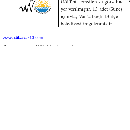
Gölü’nü temsilen su görseline
yer verilmiştir. 13 adet Güneş
ışınıyla, Van’a bağlı 13 ilçe
belediyesi imgelenmiştir.
www.adilcevaz13.com
Bu haber toplam 6953 defa okunmuştur
HABERE
YORUM KAT