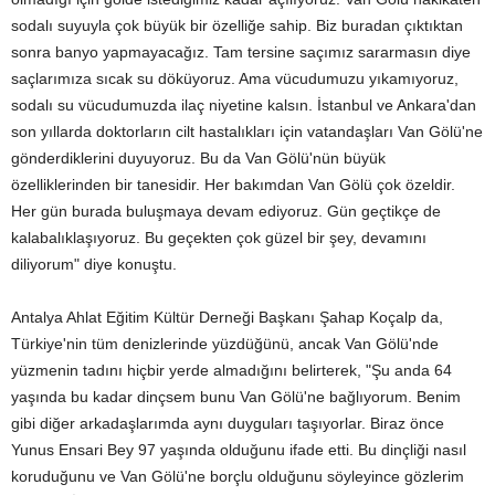
sodalı suyuyla çok büyük bir özelliğe sahip. Biz buradan çıktıktan
sonra banyo yapmayacağız. Tam tersine saçımız sararmasın diye
saçlarımıza sıcak su döküyoruz. Ama vücudumuzu yıkamıyoruz,
sodalı su vücudumuzda ilaç niyetine kalsın. İstanbul ve Ankara'dan
son yıllarda doktorların cilt hastalıkları için vatandaşları Van Gölü'ne
gönderdiklerini duyuyoruz. Bu da Van Gölü'nün büyük
özelliklerinden bir tanesidir. Her bakımdan Van Gölü çok özeldir.
Her gün burada buluşmaya devam ediyoruz. Gün geçtikçe de
kalabalıklaşıyoruz. Bu geçekten çok güzel bir şey, devamını
diliyorum" diye konuştu.
Antalya Ahlat Eğitim Kültür Derneği Başkanı Şahap Koçalp da,
Türkiye'nin tüm denizlerinde yüzdüğünü, ancak Van Gölü'nde
yüzmenin tadını hiçbir yerde almadığını belirterek, "Şu anda 64
yaşında bu kadar dinçsem bunu Van Gölü'ne bağlıyorum. Benim
gibi diğer arkadaşlarımda aynı duyguları taşıyorlar. Biraz önce
Yunus Ensari Bey 97 yaşında olduğunu ifade etti. Bu dinçliği nasıl
koruduğunu ve Van Gölü'ne borçlu olduğunu söyleyince gözlerim