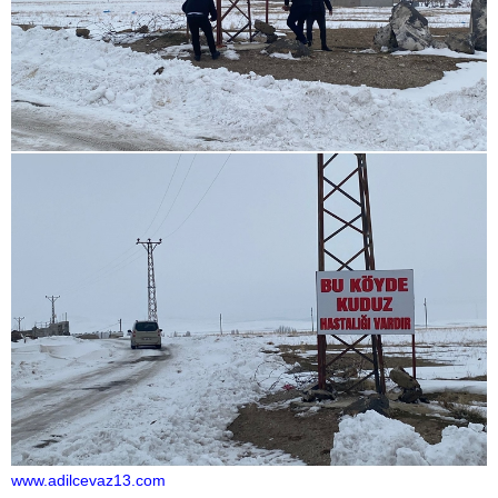
www.adilcevaz13.com