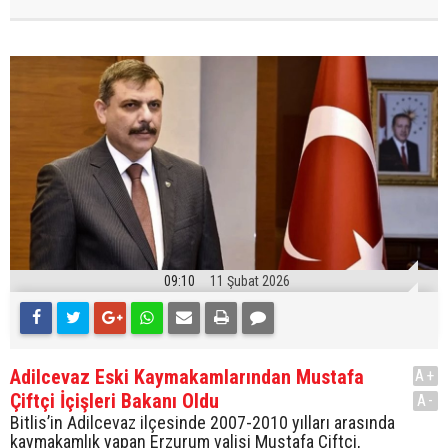
09:10
11 Şubat 2026
Adilcevaz Eski Kaymakamlarından Mustafa
A+
Çiftçi İçişleri Bakanı Oldu
A-
Bitlis’in Adilcevaz ilçesinde 2007-2010 yılları arasında
kaymakamlık yapan Erzurum valisi Mustafa Çiftçi,