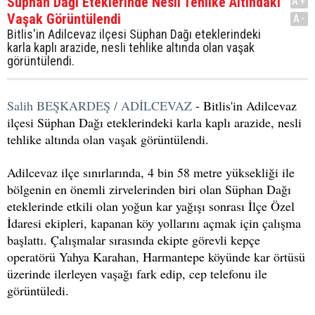
Süphan Dağı Eteklerinde Nesli Tehlike Altındaki
A+
Vaşak Görüntülendi
A-
Bitlis'in Adilcevaz ilçesi Süphan Dağı eteklerindeki
karla kaplı arazide, nesli tehlike altında olan vaşak
görüntülendi.
Salih BEŞKARDEŞ / ADİLCEVAZ
- Bitlis'in Adilcevaz
ilçesi Süphan Dağı eteklerindeki karla kaplı arazide, nesli
tehlike altında olan vaşak görüntülendi.
Adilcevaz ilçe sınırlarında, 4 bin 58 metre yüksekliği ile
bölgenin en önemli zirvelerinden biri olan Süphan Dağı
eteklerinde etkili olan yoğun kar yağışı sonrası İlçe Özel
İdaresi ekipleri, kapanan köy yollarını açmak için çalışma
başlattı. Çalışmalar sırasında ekipte görevli kepçe
operatörü Yahya Karahan, Harmantepe köyünde kar örtüsü
üzerinde ilerleyen vaşağı fark edip, cep telefonu ile
görüntüledi.