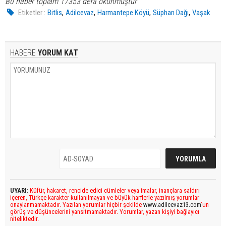
Bu haber toplam 17353 defa okunmuştur
,
,
,
,
Etiketler :
Bitlis
Adilcevaz
Harmantepe Köyü
Süphan Dağı
Vaşak
HABERE
YORUM KAT
UYARI:
Küfür, hakaret, rencide edici cümleler veya imalar, inançlara saldırı
içeren, Türkçe karakter kullanılmayan ve büyük harflerle yazılmış yorumlar
onaylanmamaktadır. Yazılan yorumlar hiçbir şekilde
www.adilcevaz13.com
’un
görüş ve düşüncelerini yansıtmamaktadır. Yorumlar, yazan kişiyi bağlayıcı
niteliktedir.