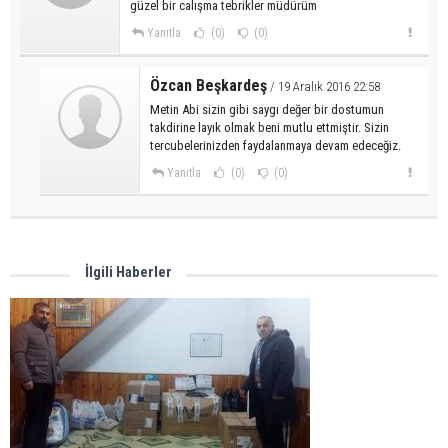
güzel bir calışma tebrikler müdürüm
Yanıtla
(0)
(0)
Özcan Beşkardeş
/ 19 Aralık 2016 22:58
Metin Abi sizin gibi saygı değer bir dostumun
takdirine layık olmak beni mutlu ettmiştir. Sizin
tercubelerinizden faydalanmaya devam edeceğiz.
Yanıtla
(0)
(0)
İlgili Haberler