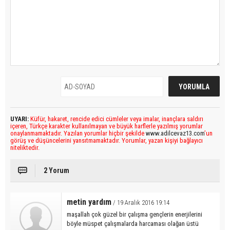
UYARI:
Küfür, hakaret, rencide edici cümleler veya imalar, inançlara saldırı
içeren, Türkçe karakter kullanılmayan ve büyük harflerle yazılmış yorumlar
onaylanmamaktadır. Yazılan yorumlar hiçbir şekilde
www.adilcevaz13.com
’un
görüş ve düşüncelerini yansıtmamaktadır. Yorumlar, yazan kişiyi bağlayıcı
niteliktedir.
2 Yorum
metin yardım
/ 19 Aralık 2016 19:14
maşallah çok güzel bir çalışma gençlerin enerjilerini
böyle müspet çalışmalarda harcaması olağan üstü