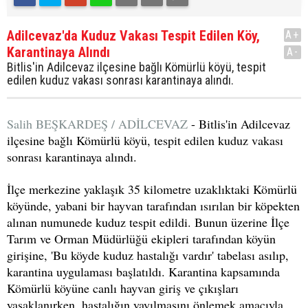
Adilcevaz'da Kuduz Vakası Tespit Edilen Köy,
A+
Karantinaya Alındı
A-
Bitlis'in Adilcevaz ilçesine bağlı Kömürlü köyü, tespit
edilen kuduz vakası sonrası karantinaya alındı.
Salih BEŞKARDEŞ / ADİLCEVAZ
- Bitlis'in Adilcevaz
ilçesine bağlı Kömürlü köyü, tespit edilen kuduz vakası
sonrası karantinaya alındı.
İlçe merkezine yaklaşık 35 kilometre uzaklıktaki Kömürlü
köyünde, yabani bir hayvan tarafından ısırılan bir köpekten
alınan numunede kuduz tespit edildi. Bunun üzerine İlçe
Tarım ve Orman Müdürlüğü ekipleri tarafından köyün
girişine, 'Bu köyde kuduz hastalığı vardır' tabelası asılıp,
karantina uygulaması başlatıldı. Karantina kapsamında
Kömürlü köyüne canlı hayvan giriş ve çıkışları
yasaklanırken, hastalığın yayılmasını önlemek amacıyla