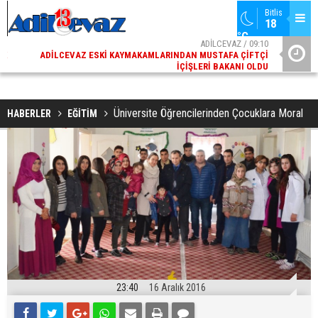
Bitlis
18 
°C
02
ADİLCEVAZ / 09:10
AK
ADILCEVAZ ESKI KAYMAKAMLARINDAN MUSTAFA ÇIFTÇI
DI
İÇIŞLERI BAKANI OLDU
Üniversite Öğrencilerinden Çocuklara Moral
HABERLER
EĞİTİM
23:40
16 Aralık 2016