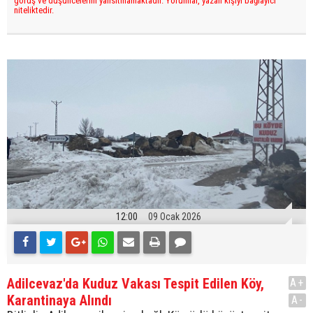
görüş ve düşüncelerini yansıtmamaktadır. Yorumlar, yazan kişiyi bağlayıcı
niteliktedir.
12:00
09 Ocak 2026
Adilcevaz'da Kuduz Vakası Tespit Edilen Köy,
A+
Karantinaya Alındı
A-