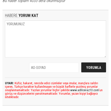
Bu haber toplam 4033 defa okunmuştur
HABERE
YORUM KAT
UYARI:
Küfür, hakaret, rencide edici cümleler veya imalar, inançlara saldırı
içeren, Türkçe karakter kullanılmayan ve büyük harflerle yazılmış yorumlar
onaylanmamaktadır. Yazılan yorumlar hiçbir şekilde
www.adilcevaz13.com
’un
görüş ve düşüncelerini yansıtmamaktadır. Yorumlar, yazan kişiyi bağlayıcı
niteliktedir.