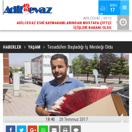
Bitlis
17 
°C
02
ADİLCEVAZ / 09:10
AK
ADILCEVAZ ESKI KAYMAKAMLARINDAN MUSTAFA ÇIFTÇI
DI
İÇIŞLERI BAKANI OLDU
Tesadüfen Başladığı İş Mesleği Oldu
HABERLER
YAŞAM
18:40
20 Temmuz 2017