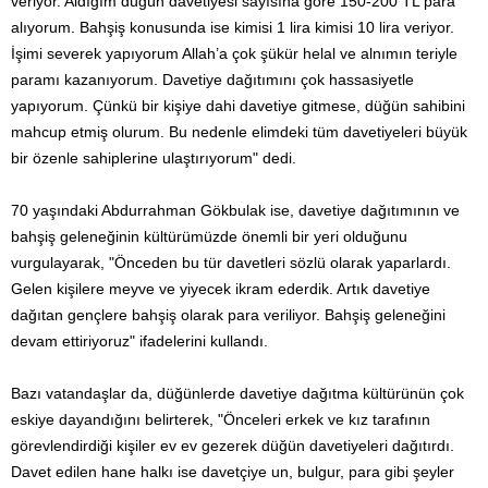
veriyor. Aldığım düğün davetiyesi sayısına göre 150-200 TL para
alıyorum. Bahşiş konusunda ise kimisi 1 lira kimisi 10 lira veriyor.
İşimi severek yapıyorum Allah’a çok şükür helal ve alnımın teriyle
paramı kazanıyorum. Davetiye dağıtımını çok hassasiyetle
yapıyorum. Çünkü bir kişiye dahi davetiye gitmese, düğün sahibini
mahcup etmiş olurum. Bu nedenle elimdeki tüm davetiyeleri büyük
bir özenle sahiplerine ulaştırıyorum" dedi.
70 yaşındaki Abdurrahman Gökbulak ise, davetiye dağıtımının ve
bahşiş geleneğinin kültürümüzde önemli bir yeri olduğunu
vurgulayarak, "Önceden bu tür davetleri sözlü olarak yaparlardı.
Gelen kişilere meyve ve yiyecek ikram ederdik. Artık davetiye
dağıtan gençlere bahşiş olarak para veriliyor. Bahşiş geleneğini
devam ettiriyoruz" ifadelerini kullandı.
Bazı vatandaşlar da, düğünlerde davetiye dağıtma kültürünün çok
eskiye dayandığını belirterek, "Önceleri erkek ve kız tarafının
görevlendirdiği kişiler ev ev gezerek düğün davetiyeleri dağıtırdı.
Davet edilen hane halkı ise davetçiye un, bulgur, para gibi şeyler