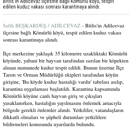
Bitlis'in Adilcevaz ilçesine bağlı Kömürlü köyü, tespit
edilen kuduz vakası sonrası karantinaya alındı.
Salih BEŞKARDEŞ / ADİLCEVAZ
- Bitlis'in Adilcevaz
ilçesine bağlı Kömürlü köyü, tespit edilen kuduz vakası
sonrası karantinaya alındı.
İlçe merkezine yaklaşık 35 kilometre uzaklıktaki Kömürlü
köyünde, yabani bir hayvan tarafından ısırılan bir köpekten
alınan numunede kuduz tespit edildi. Bunun üzerine İlçe
Tarım ve Orman Müdürlüğü ekipleri tarafından köyün
girişine, 'Bu köyde kuduz hastalığı vardır' tabelası asılıp,
karantina uygulaması başlatıldı. Karantina kapsamında
Kömürlü köyüne canlı hayvan giriş ve çıkışları
yasaklanırken, hastalığın yayılmasını önlemek amacıyla
bölgede gerekli önlemler alındı. Yetkililer, vatandaşların
dikkatli olmaları ve şüpheli durumları yetkililere
bildirmeleri konusunda uyarılarda bulundu.