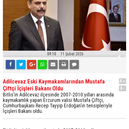
09:10
11 Şubat 2026
Adilcevaz Eski Kaymakamlarından Mustafa
A+
Çiftçi İçişleri Bakanı Oldu
A-
Bitlis’in Adilcevaz ilçesinde 2007-2010 yılları arasında
kaymakamlık yapan Erzurum valisi Mustafa Çiftçi,
Cumhurbaşkanı Recep Tayyip Erdoğan’ın tensipleriyle
İçişleri Bakanı oldu.