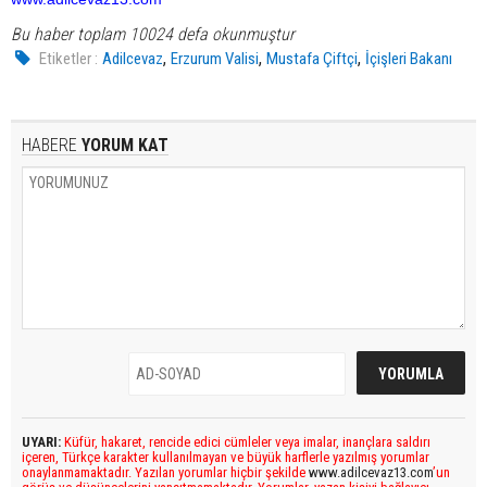
Bu haber toplam 10024 defa okunmuştur
,
,
,
Etiketler :
Adilcevaz
Erzurum Valisi
Mustafa Çiftçi
İçişleri Bakanı
HABERE
YORUM KAT
UYARI:
Küfür, hakaret, rencide edici cümleler veya imalar, inançlara saldırı
içeren, Türkçe karakter kullanılmayan ve büyük harflerle yazılmış yorumlar
onaylanmamaktadır. Yazılan yorumlar hiçbir şekilde
www.adilcevaz13.com
’un