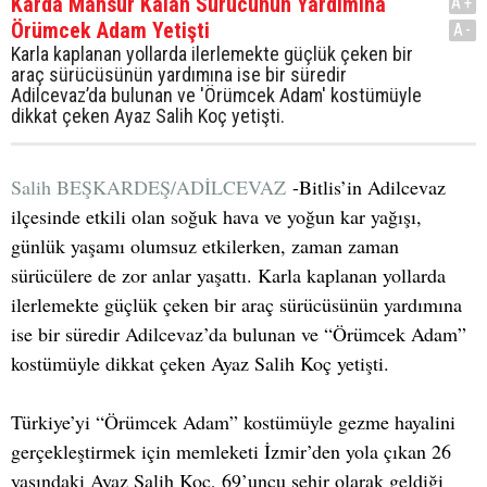
Karda Mahsur Kalan Sürücünün Yardımına
A+
Örümcek Adam Yetişti
A-
Karla kaplanan yollarda ilerlemekte güçlük çeken bir
araç sürücüsünün yardımına ise bir süredir
Adilcevaz’da bulunan ve 'Örümcek Adam' kostümüyle
dikkat çeken Ayaz Salih Koç yetişti.
Salih BEŞKARDEŞ/ADİLCEVAZ
-Bitlis’in Adilcevaz
ilçesinde etkili olan soğuk hava ve yoğun kar yağışı,
günlük yaşamı olumsuz etkilerken, zaman zaman
sürücülere de zor anlar yaşattı. Karla kaplanan yollarda
ilerlemekte güçlük çeken bir araç sürücüsünün yardımına
ise bir süredir Adilcevaz’da bulunan ve “Örümcek Adam”
kostümüyle dikkat çeken Ayaz Salih Koç yetişti.
Türkiye’yi “Örümcek Adam” kostümüyle gezme hayalini
gerçekleştirmek için memleketi İzmir’den yola çıkan 26
yaşındaki Ayaz Salih Koç, 69’uncu şehir olarak geldiği