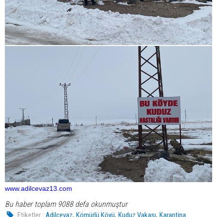
www.adilcevaz13.com
Bu haber toplam 9088 defa okunmuştur
,
,
,
Etiketler :
Adilcevaz
Kömürlü Köyü
Kuduz Vakası
Karantina