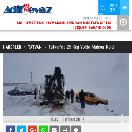
Bitlis
29 
°C
02
ADİLCEVAZ / 09:10
AK
ADILCEVAZ ESKI KAYMAKAMLARINDAN MUSTAFA ÇIFTÇI
DI
İÇIŞLERI BAKANI OLDU
Tatvan'da 25 Kişi Yolda Mahsur Kaldı
HABERLER
TATVAN
18:25
18 Mart 2017