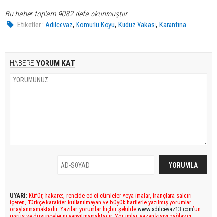
Bu haber toplam 9082 defa okunmuştur
,
,
,
Etiketler :
Adilcevaz
Kömürlü Köyü
Kuduz Vakası
Karantina
HABERE
YORUM KAT
UYARI:
Küfür, hakaret, rencide edici cümleler veya imalar, inançlara saldırı
içeren, Türkçe karakter kullanılmayan ve büyük harflerle yazılmış yorumlar
onaylanmamaktadır. Yazılan yorumlar hiçbir şekilde
www.adilcevaz13.com
’un
görüş ve düşüncelerini yansıtmamaktadır. Yorumlar, yazan kişiyi bağlayıcı