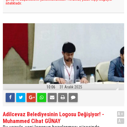
niteliktedir.
10:06
31 Aralık 2025
Adilcevaz Belediyesinin Logosu Değişiyor! -
A+
Muhammed Cihat GÜNAY
A-