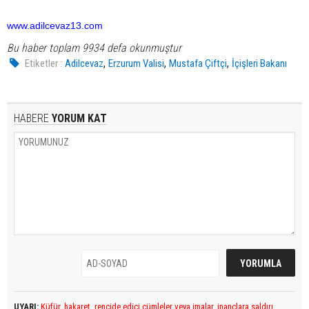
www.adilcevaz13.com
Bu haber toplam 9934 defa okunmuştur
,
,
,
Etiketler :
Adilcevaz
Erzurum Valisi
Mustafa Çiftçi
İçişleri Bakanı
HABERE
YORUM KAT
UYARI:
Küfür, hakaret, rencide edici cümleler veya imalar, inançlara saldırı