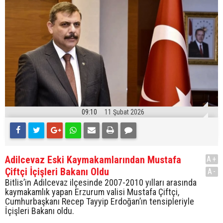
09:10
11 Şubat 2026
Adilcevaz Eski Kaymakamlarından Mustafa
A+
Çiftçi İçişleri Bakanı Oldu
A-
Bitlis’in Adilcevaz ilçesinde 2007-2010 yılları arasında
kaymakamlık yapan Erzurum valisi Mustafa Çiftçi,
Cumhurbaşkanı Recep Tayyip Erdoğan’ın tensipleriyle
İçişleri Bakanı oldu.