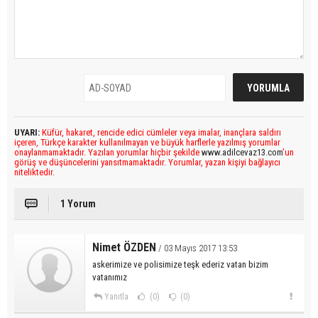
UYARI:
Küfür, hakaret, rencide edici cümleler veya imalar, inançlara saldırı
içeren, Türkçe karakter kullanılmayan ve büyük harflerle yazılmış yorumlar
onaylanmamaktadır. Yazılan yorumlar hiçbir şekilde
www.adilcevaz13.com
’un
görüş ve düşüncelerini yansıtmamaktadır. Yorumlar, yazan kişiyi bağlayıcı
niteliktedir.
1 Yorum
Nimet ÖZDEN
/ 03 Mayıs 2017 13:53
askerimize ve polisimize teşk ederiz vatan bizim
vatanımız
Yanıtla
(0)
(0)