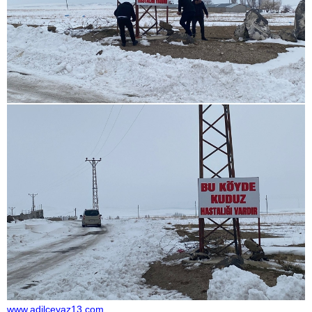
www.adilcevaz13.com