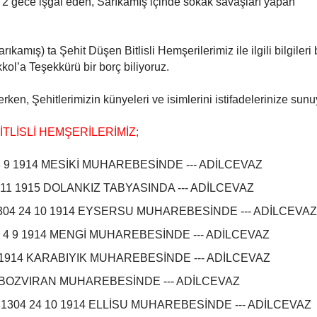
 2 gece işgal eden, Sarıkamış içinde sokak savaşları yapan
amış) ta Şehit Düşen Bitlisli Hemşerilerimiz ile ilgili bilgileri 
ol’a Teşekkürü bir borç biliyoruz.
erken, Şehitlerimizin künyeleri ve isimlerini istifadelerinize sun
TLİSLİ HEMŞERİLERİMİZ;
3 9 1914 MESİKİ MUHAREBESİNDE --- ADİLCEVAZ
11 1915 DOLANKIZ TABYASINDA --- ADİLCEVAZ
304 24 10 1914 EYSERSU MUHAREBESİNDE --- ADİLCEVA
 4 9 1914 MENGİ MUHAREBESİNDE --- ADİLCEVAZ
10 1914 KARABIYIK MUHAREBESİNDE --- ADİLCEVAZ
14 BOZVIRAN MUHAREBESİNDE --- ADİLCEVAZ
304 24 10 1914 ELLİSU MUHAREBESİNDE --- ADİLCEVAZ