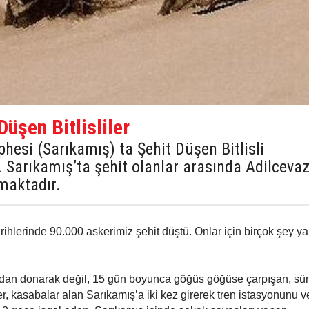
üşen Bitlisliler
esi (Sarıkamış) ta Şehit Düşen Bitlisli
 Sarıkamış’ta şehit olanlar arasında Adilcevaz
maktadır.
rihlerinde 90.000 askerimiz şehit düştü. Onlar için birçok şey yaz
adan donarak değil, 15 gün boyunca göğüs göğüse çarpışan, sü
ler, kasabalar alan Sarıkamış’a iki kez girerek tren istasyonunu v