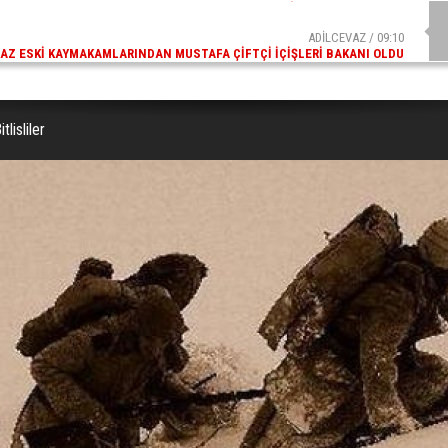
ADİLCEVAZ / 09:10
AZ ESKI KAYMAKAMLARINDAN MUSTAFA ÇIFTÇI İÇIŞLERI BAKANI OLDU
lisliler