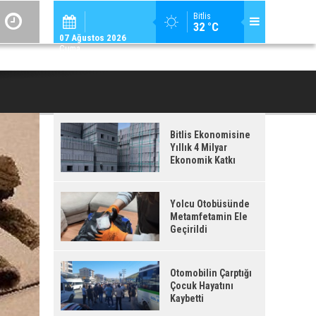
ADİLCEVAZ / 12:
Bitlis
32 °C
ADILCEVAZ'DA KUDUZ VAKASI TESPIT EDILEN KÖY, KARANTINAYA ALIN
07 Ağustos 2026
Cuma
Bitlis Ekonomisine
Yıllık 4 Milyar
Ekonomik Katkı
Yolcu Otobüsünde
Metamfetamin Ele
Geçirildi
Otomobilin Çarptığı
Çocuk Hayatını
Kaybetti