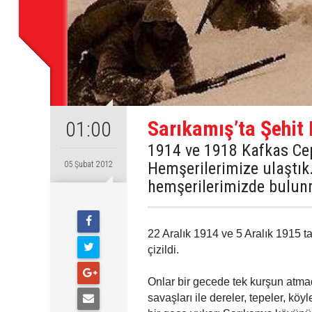
Sarıkamış’ta Şehit D
01:00
1914 ve 1918 Kafkas Ceph
Hemşerilerimize ulaştık.
05 Şubat 2012
hemşerilerimizde bulun
22 Aralık 1914 ve 5 Aralık 1915 ta
çizildi.
Onlar bir gecede tek kurşun atm
savaşları ile dereler, tepeler, köy