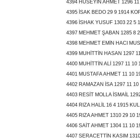
4394 HÜSEYİN AHMET 1296 11
4395 İSAK BEDO 29 9 1914 K
4396 İSHAK YUSUF 1303 22 5 1
4397 MEHMET ŞABAN 1285 8 2
4398 MEHMET EMİN HACI MUSTA
4399 MUHİTTİN HASAN 1297 11
4400 MUHİTTİN ALİ 1297 11 1
4401 MUSTAFA AHMET 11 10 1
4402 RAMAZAN İSA 1297 11 1
4403 RESİT MOLLA İSMAİL 12
4404 RIZA HALİL 16 4 1915 K
4405 RIZA AHMET 1310 29 10 
4406 SAİT AHMET 1304 11 10 
4407 SERACETTİN KASIM 1310 