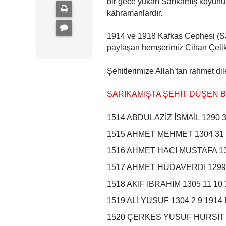
bir gece yukarı Sarıkamış köyünü
kahramanlardır.
1914 ve 1918 Kafkas Cephesi (Sarık
paylaşan hemşerimiz Cihan Çelikk
Şehitlerimize Allah’tan rahmet dil
SARIKAMIŞTA ŞEHİT DÜŞEN Bİ
1514 ABDULAZİZ İSMAİL 1290 
1515 AHMET MEHMET 1304 31 
1516 AHMET HACI MUSTAFA 1
1517 AHMET HÜDAVERDİ 1299
1518 AKİF İBRAHİM 1305 11 
1519 ALİ YUSUF 1304 2 9 19
1520 ÇERKES YUSUF HURSİT 1