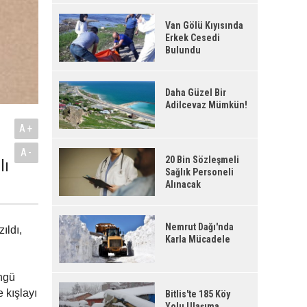
Van Gölü Kıyısında
Erkek Cesedi
Bulundu
Daha Güzel Bir
Adilcevaz Mümkün!
A+
A-
20 Bin Sözleşmeli
lı
Sağlık Personeli
Alınacak
Nemrut Dağı'nda
ıldı,
Karla Mücadele
ngü
e kışlayı
Bitlis'te 185 Köy
Yolu Ulaşıma