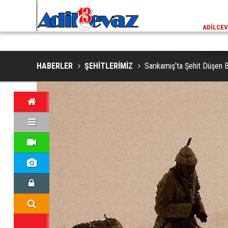
ADİLCEVAZ / 13:02
EKLERINDE NESLI TEHLIKE ALTINDAKI VAŞAK GÖRÜNTÜLENDI
ADILCEV
HABERLER
ŞEHİTLERİMİZ
Sarıkamış’ta Şehit Düşen Bit