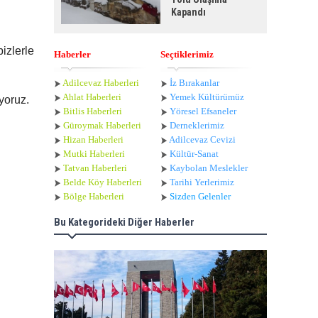
Kapandı
bizlerle
Haberler
Seçtiklerimiz
Adilcevaz Haberleri
İz Bırakanlar
Ahlat Haberle
ri
Yemek Kültürümüz
uyoruz.
Bitlis Haberleri
Yöresel Efsaneler
Güroymak Haberleri
Derneklerimiz
Hizan Haberleri
Adilcevaz Cevizi
Mutki Haberleri
Kültür-Sanat
Tatvan Haberleri
Kaybolan Meslekler
Belde Köy Haberleri
Tarihi Yerlerimiz
Bölge Haberleri
Sizden Gelenler
Z
Bu Kategorideki Diğer Haberler