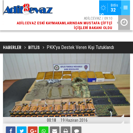
Bitlis
32 
°C
02
ADİLCEVAZ / 09:10
AK
ADILCEVAZ ESKI KAYMAKAMLARINDAN MUSTAFA ÇIFTÇI
DI
İÇIŞLERI BAKANI OLDU
PKK'ya Destek Veren Kişi Tutuklandı
HABERLER
BİTLİS
00:18
19 Haziran 2016