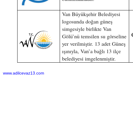
Van Büyükşehir Belediyesi
logosunda doğan güneş
simgesiyle birlikte Van
Gölü’nü temsilen su görseline
yer verilmiştir. 13 adet Güneş
ışınıyla, Van’a bağlı 13 ilçe
belediyesi imgelenmiştir.
www.adilcevaz13.com
Bu haber toplam 6927 defa okunmuştur
HABERE
YORUM KAT