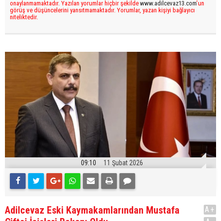
onaylanmamaktadır. Yazılan yorumlar hiçbir şekilde
www.adilcevaz13.com
’un
görüş ve düşüncelerini yansıtmamaktadır. Yorumlar, yazan kişiyi bağlayıcı
niteliktedir.
09:10
11 Şubat 2026
Adilcevaz Eski Kaymakamlarından Mustafa
A+