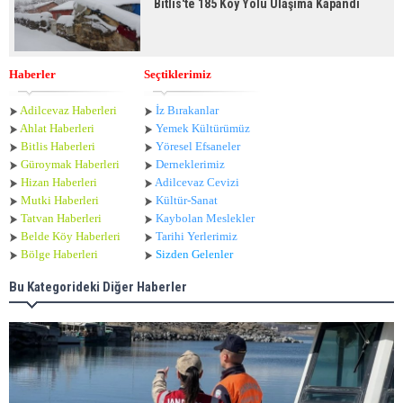
Bitlis'te 185 Köy Yolu Ulaşıma Kapandı
Haberler
Seçtiklerimiz
Adilcevaz Haberleri
İz Bırakanlar
Ahlat Haberle
ri
Yemek Kültürümüz
Bitlis Haberleri
Yöresel Efsaneler
Güroymak Haberleri
Derneklerimiz
Hizan Haberleri
Adilcevaz Cevizi
Mutki Haberleri
Kültür-Sanat
Tatvan Haberleri
Kaybolan Meslekler
Belde Köy Haberleri
Tarihi Yerlerimiz
Bölge Haberleri
Sizden Gelenler
Bu Kategorideki Diğer Haberler