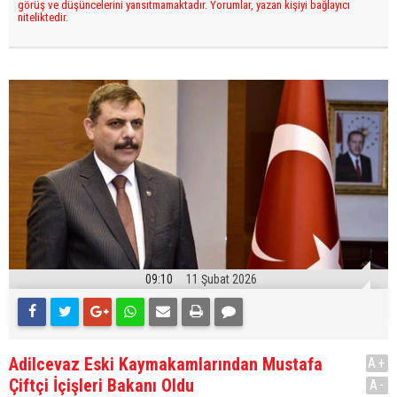
görüş ve düşüncelerini yansıtmamaktadır. Yorumlar, yazan kişiyi bağlayıcı
niteliktedir.
09:10
11 Şubat 2026
Adilcevaz Eski Kaymakamlarından Mustafa
A+
Çiftçi İçişleri Bakanı Oldu
A-