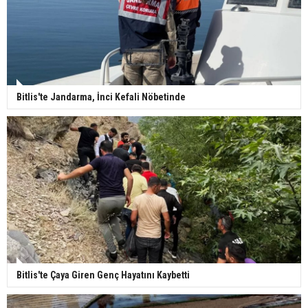
Bitlis'te Jandarma, İnci Kefali Nöbetinde
Bitlis'te Çaya Giren Genç Hayatını Kaybetti