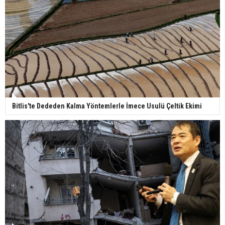
Bitlis'te Dededen Kalma Yöntemlerle İmece Usulü Çeltik Ekimi