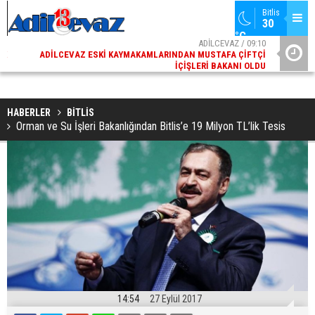
Bitlis
30 
°C
02
ADİLCEVAZ / 09:10
AK
ADILCEVAZ ESKI KAYMAKAMLARINDAN MUSTAFA ÇIFTÇI
DI
İÇIŞLERI BAKANI OLDU
HABERLER
BİTLİS
Orman ve Su İşleri Bakanlığından Bitlis’e 19 Milyon TL’lik Tesis
14:54
27 Eylül 2017