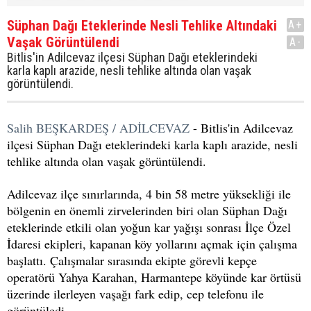
Süphan Dağı Eteklerinde Nesli Tehlike Altındaki
A+
Vaşak Görüntülendi
A-
Bitlis'in Adilcevaz ilçesi Süphan Dağı eteklerindeki
karla kaplı arazide, nesli tehlike altında olan vaşak
görüntülendi.
Salih BEŞKARDEŞ / ADİLCEVAZ
- Bitlis'in Adilcevaz
ilçesi Süphan Dağı eteklerindeki karla kaplı arazide, nesli
tehlike altında olan vaşak görüntülendi.
Adilcevaz ilçe sınırlarında, 4 bin 58 metre yüksekliği ile
bölgenin en önemli zirvelerinden biri olan Süphan Dağı
eteklerinde etkili olan yoğun kar yağışı sonrası İlçe Özel
İdaresi ekipleri, kapanan köy yollarını açmak için çalışma
başlattı. Çalışmalar sırasında ekipte görevli kepçe
operatörü Yahya Karahan, Harmantepe köyünde kar örtüsü
üzerinde ilerleyen vaşağı fark edip, cep telefonu ile
görüntüledi.