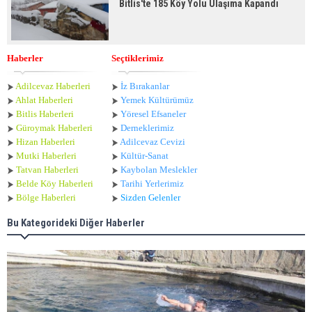
Bitlis'te 185 Köy Yolu Ulaşıma Kapandı
Haberler
Seçtiklerimiz
Adilcevaz Haberleri
İz Bırakanlar
Ahlat Haberle
ri
Yemek Kültürümüz
Bitlis Haberleri
Yöresel Efsaneler
Güroymak Haberleri
Derneklerimiz
Hizan Haberleri
Adilcevaz Cevizi
Mutki Haberleri
Kültür-Sanat
Tatvan Haberleri
Kaybolan Meslekler
Belde Köy Haberleri
Tarihi Yerlerimiz
Bölge Haberleri
Sizden Gelenler
Bu Kategorideki Diğer Haberler