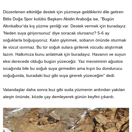
Düzenlenen etkinliğe destek için yüzmeye geldiklerini dile getiren
Bitlis Doğa Spor kulübü Başkanı Abidin Araboğa ise, "B
ugün
Altınkalbur'da kış yüzme şenliği var. Destek vermek için buradayız.
'Neden suya giriyorsunuz' diye soracak olursanız? 5-6 ay
soğuklarla boğuşuyoruz. Kalın giyinmek, sobanın önünde oturmak
ile vücut ısınmaz. Bu tür soğuk sulara girilerek vücudu alıştırmak
lazım. Halkımıza bunu anlatmak için buradayız. Havanın ve suyun
eksi derecede olduğu bugün yüzeceğiz. Yaz mevsiminin ağustos
sıcağında bile bu soğuk suya girmedim ama kışın bu dondurucu
soğuğunda, buradaki buz gibi suya girerek yüzeceğim" dedi.
Vatandaşlar daha sonra buz gibi suda yüzmenin ardından yakılan
ateşin önünde, közde çay demleyerek günün keyfini çıkardı.