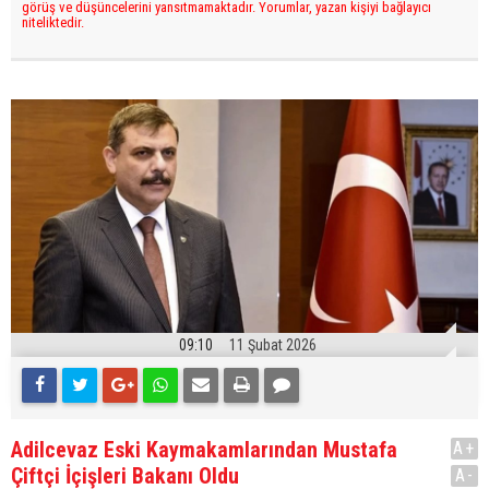
görüş ve düşüncelerini yansıtmamaktadır. Yorumlar, yazan kişiyi bağlayıcı
niteliktedir.
09:10
11 Şubat 2026
Adilcevaz Eski Kaymakamlarından Mustafa
A+
Çiftçi İçişleri Bakanı Oldu
A-