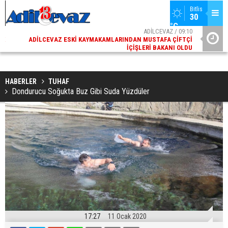
Bitlis
30 
°C
02
ADİLCEVAZ / 09:10
AK
ADILCEVAZ ESKI KAYMAKAMLARINDAN MUSTAFA ÇIFTÇI
DI
İÇIŞLERI BAKANI OLDU
HABERLER
TUHAF
Dondurucu Soğukta Buz Gibi Suda Yüzdüler
17:27
11 Ocak 2020