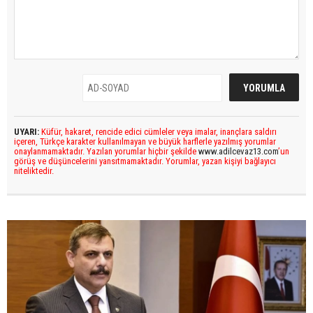
UYARI:
Küfür, hakaret, rencide edici cümleler veya imalar, inançlara saldırı
içeren, Türkçe karakter kullanılmayan ve büyük harflerle yazılmış yorumlar
onaylanmamaktadır. Yazılan yorumlar hiçbir şekilde
www.adilcevaz13.com
’un
görüş ve düşüncelerini yansıtmamaktadır. Yorumlar, yazan kişiyi bağlayıcı
niteliktedir.