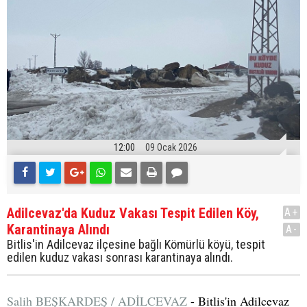
12:00
09 Ocak 2026
Adilcevaz'da Kuduz Vakası Tespit Edilen Köy,
A+
Karantinaya Alındı
A-
Bitlis'in Adilcevaz ilçesine bağlı Kömürlü köyü, tespit
edilen kuduz vakası sonrası karantinaya alındı.
Salih BEŞKARDEŞ / ADİLCEVAZ
- Bitlis'in Adilcevaz