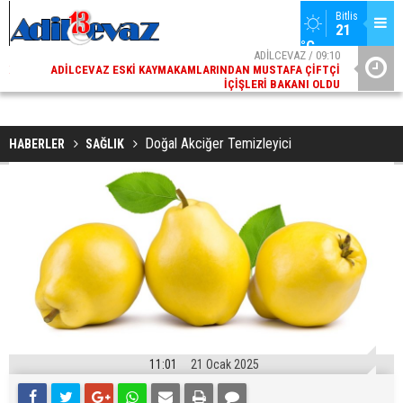
Bitlis
21 
°C
02
ADİLCEVAZ / 09:10
AK
ADILCEVAZ ESKI KAYMAKAMLARINDAN MUSTAFA ÇIFTÇI
DI
İÇIŞLERI BAKANI OLDU
Doğal Akciğer Temizleyici
HABERLER
SAĞLIK
11:01
21 Ocak 2025