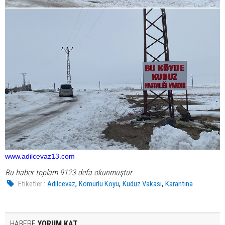
www.adilcevaz13.com
Bu haber toplam 9123 defa okunmuştur
,
,
,
Etiketler :
Adilcevaz
Kömürlü Köyü
Kuduz Vakası
Karantina
HABERE
YORUM KAT