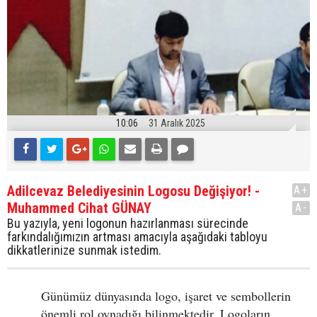
10:06
31 Aralık 2025
Adilcevaz Belediyesinin Logosu Değişiyor! -
A+
Muhammed Cihat GÜNAY
A-
Bu yazıyla, yeni logonun hazırlanması sürecinde
farkındalığımızın artması amacıyla aşağıdaki tabloyu
dikkatlerinize sunmak istedim.
Günümüz dünyasında logo, işaret ve sembollerin
önemli rol oynadığı bilinmektedir. Logoların,