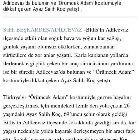
Adilcevaz’da bulunan ve 'Örümcek Adam' kostümüyle
dikkat çeken Ayaz Salih Koç yetişti.
Salih BEŞKARDEŞ/ADİLCEVAZ
-Bitlis’in Adilcevaz
ilçesinde etkili olan soğuk hava ve yoğun kar yağışı,
günlük yaşamı olumsuz etkilerken, zaman zaman
sürücülere de zor anlar yaşattı. Karla kaplanan yollarda
ilerlemekte güçlük çeken bir araç sürücüsünün yardımına
ise bir süredir Adilcevaz’da bulunan ve “Örümcek Adam”
kostümüyle dikkat çeken Ayaz Salih Koç yetişti.
Türkiye’yi “Örümcek Adam” kostümüyle gezme hayalini
gerçekleştirmek için memleketi İzmir’den yola çıkan 26
yaşındaki Ayaz Salih Koç, 69’uncu şehir olarak geldiği
Bitlis’in Adilcevaz ilçesinde sokaklarda gezdiği sırada, kar
yağışı nedeniyle yolda kayarak ilerleyemeyen bir aracı fark
etti. Soğuk havaya ve zorlu şartlara aldırış etmeyen Koç,