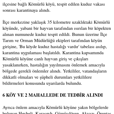
ilçesine bağlı Kömürlü köyü, tespit edilen kuduz vakası
sonrası karantinaya alındı.
İlçe merkezine yaklaşık 35 kilometre uzaklıktaki Kömürlü
köyünde, yabani bir hayvan tarafından ısırılan bir köpekten
alınan numunede kuduz tespit edildi. Bunun üzerine İlçe
Tarım ve Orman Müdürlüğü ekipleri tarafından köyün
girişine, 'Bu köyde kuduz hastalığı vardır' tabelası asılıp,
karantina uygulaması başlatıldı. Karantina kapsamında
Kömürlü köyüne canlı hayvan giriş ve çıkışları
yasaklanırken, hastalığın yayılmasını önlemek amacıyla
bölgede gerekli önlemler alındı. Yetkililer, vatandaşların
dikkatli olmaları ve şüpheli durumları yetkililere
bildirmeleri konusunda uyarılarda bulundu.
6 KÖY VE 2 MAHALLEDE DE TEDBİR ALINDI
Ayrıca önlem amacıyla Kömürlü köyüne yakın bölgelerde
bulunan Heybeli, Karaşeyh, Gümüşdöven, Akyazı, Örentaş