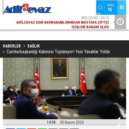
Bitlis
15 
°C
02
ADİLCEVAZ / 09:10
AK
ADILCEVAZ ESKI KAYMAKAMLARINDAN MUSTAFA ÇIFTÇI
DI
İÇIŞLERI BAKANI OLDU
HABERLER
SAĞLIK
Cumhurbaşkanlığı Kabinesi Toplanıyor! Yeni Yasaklar Yolda
14:08
30 Kasım 2020