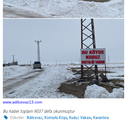
www.adilcevaz13.com
Bu haber toplam 9037 defa okunmuştur
,
,
,
Etiketler :
Adilcevaz
Kömürlü Köyü
Kuduz Vakası
Karantina