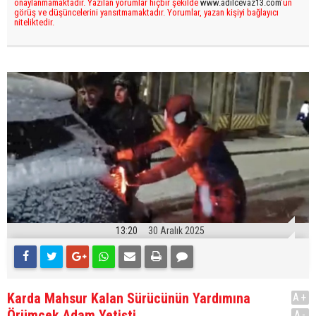
onaylanmamaktadır. Yazılan yorumlar hiçbir şekilde
www.adilcevaz13.com
’un
görüş ve düşüncelerini yansıtmamaktadır. Yorumlar, yazan kişiyi bağlayıcı
niteliktedir.
13:20
30 Aralık 2025
Karda Mahsur Kalan Sürücünün Yardımına
A+
Örümcek Adam Yetişti
A-