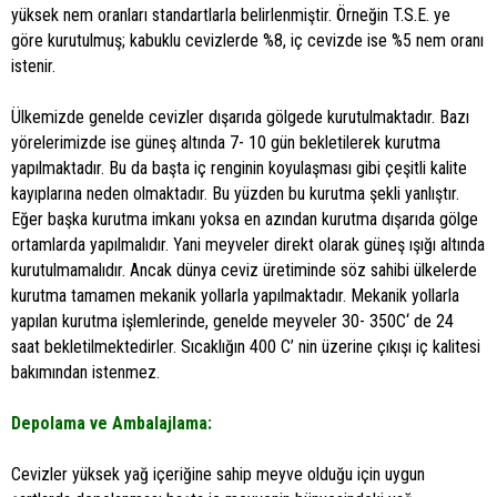
yüksek nem oranları standartlarla belirlenmiştir. Örneğin T.S.E. ye
göre kurutulmuş; kabuklu cevizlerde %8, iç cevizde ise %5 nem oranı
istenir.
Ülkemizde genelde cevizler dışarıda gölgede kurutulmaktadır. Bazı
yörelerimizde ise güneş altında 7- 10 gün bekletilerek kurutma
yapılmaktadır. Bu da başta iç renginin koyulaşması gibi çeşitli kalite
kayıplarına neden olmaktadır. Bu yüzden bu kurutma şekli yanlıştır.
Eğer başka kurutma imkanı yoksa en azından kurutma dışarıda gölge
ortamlarda yapılmalıdır. Yani meyveler direkt olarak güneş ışığı altında
kurutulmamalıdır. Ancak dünya ceviz üretiminde söz sahibi ülkelerde
kurutma tamamen mekanik yollarla yapılmaktadır. Mekanik yollarla
yapılan kurutma işlemlerinde, genelde meyveler 30- 350C‘ de 24
saat bekletilmektedirler. Sıcaklığın 400 C’ nin üzerine çıkışı iç kalitesi
bakımından istenmez.
Depolama ve Ambalajlama:
Cevizler yüksek yağ içeriğine sahip meyve olduğu için uygun