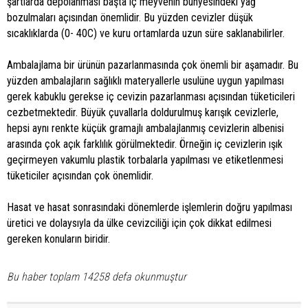
şartlarda depolanması başta iç meyvenin bünyesindeki yağ
bozulmaları açısından önemlidir. Bu yüzden cevizler düşük
sıcaklıklarda (0- 40C) ve kuru ortamlarda uzun süre saklanabilirler.
Ambalajlama bir ürünün pazarlanmasında çok önemli bir aşamadır. Bu
yüzden ambalajların sağlıklı materyallerle usulüne uygun yapılması
gerek kabuklu gerekse iç cevizin pazarlanması açısından tüketicileri
cezbetmektedir. Büyük çuvallarla doldurulmuş karışık cevizlerle,
hepsi aynı renkte küçük gramajlı ambalajlanmış cevizlerin albenisi
arasında çok açık farklılık görülmektedir. Örneğin iç cevizlerin ışık
geçirmeyen vakumlu plastik torbalarla yapılması ve etiketlenmesi
tüketiciler açısından çok önemlidir.
Hasat ve hasat sonrasındaki dönemlerde işlemlerin doğru yapılması
üretici ve dolaysıyla da ülke cevizciliği için çok dikkat edilmesi
gereken konuların biridir.
Bu haber toplam 14258 defa okunmuştur