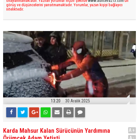
onaylanmamaktadır. Yazılan yorumlar hiçbir şekilde
www.adilcevaz13.com
’un
görüş ve düşüncelerini yansıtmamaktadır. Yorumlar, yazan kişiyi bağlayıcı
niteliktedir.
13:20
30 Aralık 2025
Karda Mahsur Kalan Sürücünün Yardımına
A+
Örümcek Adam Yetişti
A-