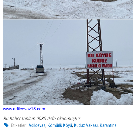
www.adilcevaz13.com
Bu haber toplam 9080 defa okunmuştur
,
,
,
Etiketler :
Adilcevaz
Kömürlü Köyü
Kuduz Vakası
Karantina