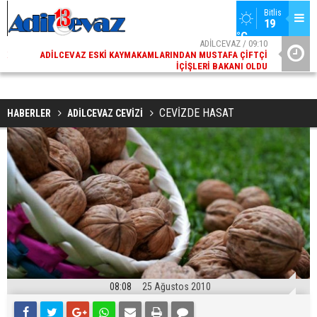
Bitlis
19 
°C
02
ADİLCEVAZ / 09:10
AK
ADILCEVAZ ESKI KAYMAKAMLARINDAN MUSTAFA ÇIFTÇI
DI
İÇIŞLERI BAKANI OLDU
CEVİZDE HASAT
HABERLER
ADİLCEVAZ CEVİZİ
08:08
25 Ağustos 2010