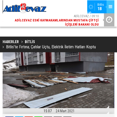
Bitlis
18 
°C
10
ADİLCEVAZ / 12:00
ÇI
ADILCEVAZ'DA KUDUZ VAKASI TESPIT EDILEN KÖY,
ADILCEV
DU
KARANTINAYA ALINDI
HABERLER
BİTLİS
Bitlis’te Fırtına; Çatılar Uçtu, Elektrik İletim Hatları Koptu
15:07
24 Mart 2021