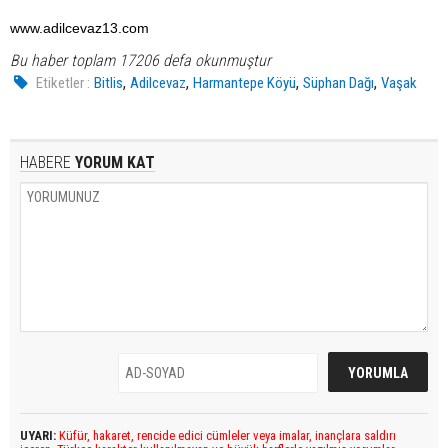
www.adilcevaz13.com
Bu haber toplam 17206 defa okunmuştur
,
,
,
,
Etiketler :
Bitlis
Adilcevaz
Harmantepe Köyü
Süphan Dağı
Vaşak
HABERE
YORUM KAT
UYARI:
Küfür, hakaret, rencide edici cümleler veya imalar, inançlara saldırı