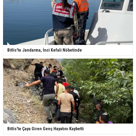
Bitlis'te Jandarma, İnci Kefali Nöbetinde
Bitlis'te Çaya Giren Genç Hayatını Kaybetti