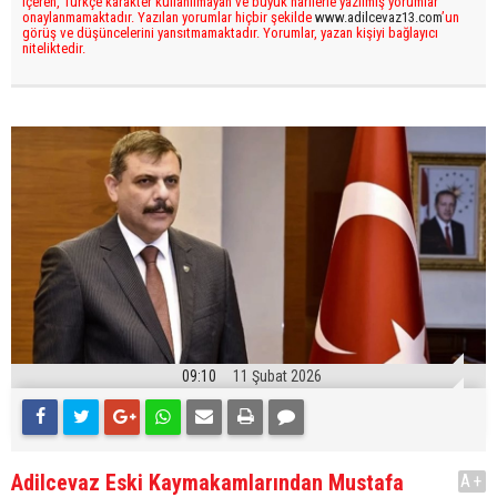
içeren, Türkçe karakter kullanılmayan ve büyük harflerle yazılmış yorumlar
onaylanmamaktadır. Yazılan yorumlar hiçbir şekilde
www.adilcevaz13.com
’un
görüş ve düşüncelerini yansıtmamaktadır. Yorumlar, yazan kişiyi bağlayıcı
niteliktedir.
09:10
11 Şubat 2026
Adilcevaz Eski Kaymakamlarından Mustafa
A+