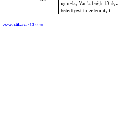
ışınıyla, Van’a bağlı 13 ilçe
belediyesi imgelenmiştir.
www.adilcevaz13.com
Bu haber toplam 7005 defa okunmuştur
HABERE
YORUM KAT