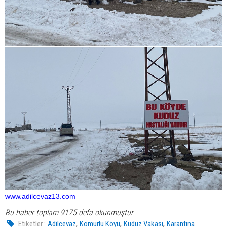
www.adilcevaz13.com
Bu haber toplam 9175 defa okunmuştur
,
,
,
Etiketler :
Adilcevaz
Kömürlü Köyü
Kuduz Vakası
Karantina