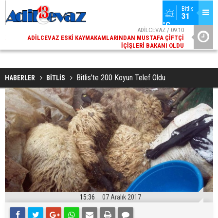
Bitlis
31 
°C
02
ADİLCEVAZ / 09:10
AK
ADILCEVAZ ESKI KAYMAKAMLARINDAN MUSTAFA ÇIFTÇI
DI
İÇIŞLERI BAKANI OLDU
Bitlis'te 200 Koyun Telef Oldu
HABERLER
BİTLİS
15:36
07 Aralık 2017