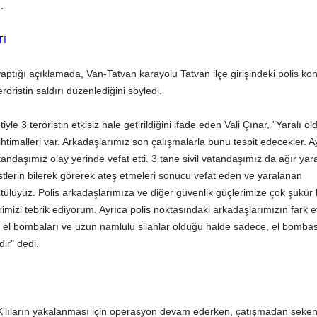
.
Tİ
yaptığı açıklamada, Van-Tatvan karayolu Tatvan ilçe girişindeki polis kon
eröristin saldırı düzenlediğini söyledi.
yle 3 teröristin etkisiz hale getirildiğini ifade eden Vali Çınar, "Yaralı o
ma ihtimalleri var. Arkadaşlarımız son çalışmalarla bunu tespit edecekler. A
tandaşımız olay yerinde vefat etti. 3 tane sivil vatandaşımız da ağır yara
istlerin bilerek görerek ateş etmeleri sonucu vefat eden ve yaralanan
lüyüz. Polis arkadaşlarımıza ve diğer güvenlik güçlerimize çok şükür h
mizi tebrik ediyorum. Ayrıca polis noktasındaki arkadaşlarımızın fark 
tar, el bombaları ve uzun namlulu silahlar olduğu halde sadece, el bomba
dir" dedi.
’lıların yakalanması için operasyon devam ederken, çatışmadan seken