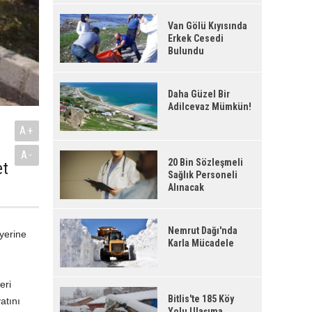
Van Gölü Kıyısında
Erkek Cesedi
Bulundu
Daha Güzel Bir
Adilcevaz Mümkün!
A+
A-
20 Bin Sözleşmeli
et
Sağlık Personeli
Alınacak
Nemrut Dağı'nda
 yerine
Karla Mücadele
eri
Bitlis'te 185 Köy
atını
Yolu Ulaşıma