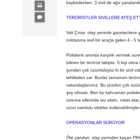
kaybederken, 3 sivil de ağır yaralandı
TERÖRİSTLER SİVİLLERE ATEŞ ET
Vali Çınar, olay yerinde gazetecilere 
noktasına sivil bir araçla gelen 4 - 5 t
Polislerin anında karşılık vermek sureti
bilinen bir terörist takipte. 5 kişi ol
şundan çok üzüntülüyüz ki bir sivil va
tehlikeleri var. Bunlar tamamen terör
vatandaşlarımız. Bu yüzden çok üzüntü
şey olmadı. Ben bu kahraman polisleri
üzerine ellerinde lav silahı, roket a
uzun namlulu silahlar kullanabilmişler
OPERASYONLAR SÜRÜYOR
Öte yandan, olay yerinden kaçan PKK