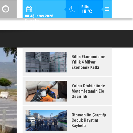
ADİLCEVAZ / 12:
Bitlis
18 °C
ADILCEVAZ'DA KUDUZ VAKASI TESPIT EDILEN KÖY, KARANTINAYA ALIN
08 Ağustos 2026
Cumartesi
Bitlis Ekonomisine
Yıllık 4 Milyar
Ekonomik Katkı
Yolcu Otobüsünde
Metamfetamin Ele
Geçirildi
Otomobilin Çarptığı
Çocuk Hayatını
Kaybetti