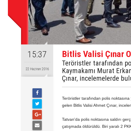
Bitlis Valisi Çınar
15:37
Teröristler tarafından po
Kaymakamı Murat Erkan il
22 Haziran 2016
Çınar, incelemelerde bu
Teröristler tarafından polis noktasına
gelen Bitlis Valisi Ahmet Çınar, ince
Tatvan'da polis noktasına saldırı gerçe
çatışmada öldürüldü. Biri yaralı 2 PKK