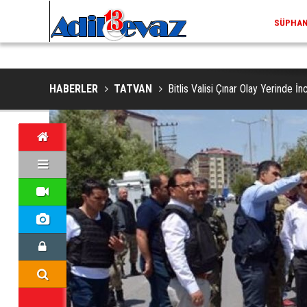
ADİLCEVAZ / 13:02
EKLERINDE NESLI TEHLIKE ALTINDAKI VAŞAK GÖRÜNTÜLENDI
ADILCEV
HABERLER
TATVAN
Bitlis Valisi Çınar Olay Yerinde 