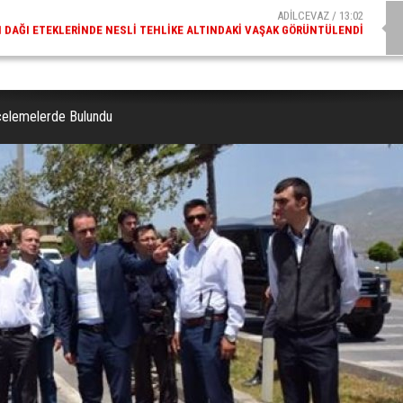
ADİLCEVAZ / 09:10
AZ ESKI KAYMAKAMLARINDAN MUSTAFA ÇIFTÇI İÇIŞLERI BAKANI OLDU
İncelemelerde Bulundu