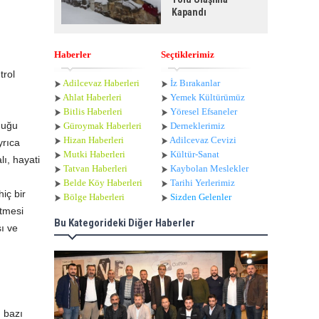
Kapandı
Haberler
Seçtiklerimiz
trol
Adilcevaz Haberleri
İz Bırakanlar
Ahlat Haberle
ri
Yemek Kültürümüz
Bitlis Haberleri
Yöresel Efsaneler
lduğu
Güroymak Haberleri
Derneklerimiz
Hizan Haberleri
Adilcevaz Cevizi
yrıca
Mutki Haberleri
Kültür-Sanat
lı, hayati
Tatvan Haberleri
Kaybolan Meslekler
Belde Köy Haberleri
Tarihi Yerlerimiz
iç bir
Bölge Haberleri
Sizden Gelenler
etmesi
Bu Kategorideki Diğer Haberler
sı ve
 bazı