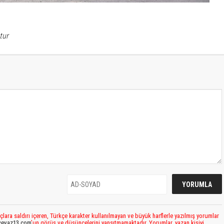
tur
çlara saldırı içeren, Türkçe karakter kullanılmayan ve büyük harflerle yazılmış yorumlar
cevaz13.com
’un görüş ve düşüncelerini yansıtmamaktadır. Yorumlar, yazan kişiyi