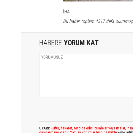
İHA
Bu haber toplam 4317 defa okunmuş
HABERE
YORUM KAT
UYARI:
Küfür, hakaret, rencide edici cümleler veya imalar, inan
onaylanmamaktadır. Yazılan yorumlar hiçbir şekilde
www.adil