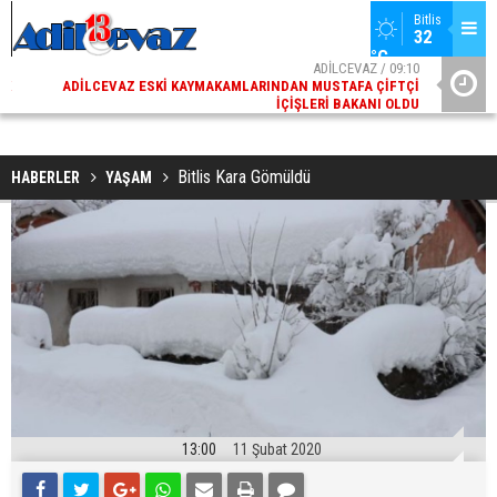
Bitlis
32 
°C
02
ADİLCEVAZ / 09:10
AK
ADILCEVAZ ESKI KAYMAKAMLARINDAN MUSTAFA ÇIFTÇI
DI
İÇIŞLERI BAKANI OLDU
Bitlis Kara Gömüldü
HABERLER
YAŞAM
13:00
11 Şubat 2020