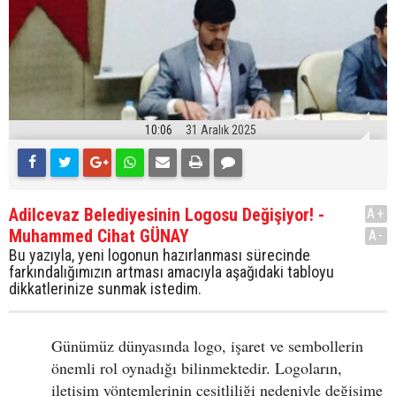
10:06
31 Aralık 2025
Adilcevaz Belediyesinin Logosu Değişiyor! -
A+
Muhammed Cihat GÜNAY
A-
Bu yazıyla, yeni logonun hazırlanması sürecinde
farkındalığımızın artması amacıyla aşağıdaki tabloyu
dikkatlerinize sunmak istedim.
Günümüz dünyasında logo, işaret ve sembollerin
önemli rol oynadığı bilinmektedir. Logoların,
iletişim yöntemlerinin çeşitliliği nedeniyle değişime