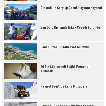
Otomobilin Çarptığı Çocuk Hayatını Kaybetti
Van Gölü Kıyısında Erkek Cesedi Bulundu
Daha Güzel Bir Adilcevaz Mümkün!
20 Bin Sözleşmeli Sağlık Personeli
Alınacak
Nemrut Dağı'nda Karla Mücadele
Bitlis'te 185 Köy Yolu Ulaşıma Kapandı