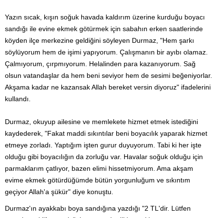
Yazın sıcak, kışın soğuk havada kaldırım üzerine kurduğu boyacı
sandığı ile evine ekmek götürmek için sabahın erken saatlerinde
köyden ilçe merkezine geldiğini söyleyen Durmaz, "Hem şarkı
söylüyorum hem de işimi yapıyorum. Çalışmanın bir ayıbı olamaz.
Çalmıyorum, çırpmıyorum. Helalinden para kazanıyorum. Sağ
olsun vatandaşlar da hem beni seviyor hem de sesimi beğeniyorlar.
Akşama kadar ne kazansak Allah bereket versin diyoruz" ifadelerini
kullandı.
Durmaz, okuyup ailesine ve memlekete hizmet etmek istediğini
kaydederek, "Fakat maddi sıkıntılar beni boyacılık yaparak hizmet
etmeye zorladı. Yaptığım işten gurur duyuyorum. Tabi ki her işte
olduğu gibi boyacılığın da zorluğu var. Havalar soğuk olduğu için
parmaklarım çatlıyor, bazen elimi hissetmiyorum. Ama akşam
evime ekmek götürdüğümde bütün yorgunluğum ve sıkıntım
geçiyor Allah'a şükür" diye konuştu.
Durmaz'ın ayakkabı boya sandığına yazdığı "2 TL'dir. Lütfen