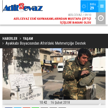
Bitlis
29 
°C
02
ADİLCEVAZ / 09:10
AK
ADILCEVAZ ESKI KAYMAKAMLARINDAN MUSTAFA ÇIFTÇI
DI
İÇIŞLERI BAKANI OLDU
HABERLER
YAŞAM
Ayakkabı Boyacısından Afrin’deki Mehmetçiğe Destek
10:42
16 Şubat 2018