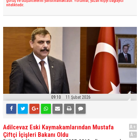
görüş ve düşüncelerini yansıtmamaktadır. Yorumlar, yazan kişiyi bağlayıcı
niteliktedir.
09:10
11 Şubat 2026
Adilcevaz Eski Kaymakamlarından Mustafa
A+
Çiftçi İçişleri Bakanı Oldu
A-