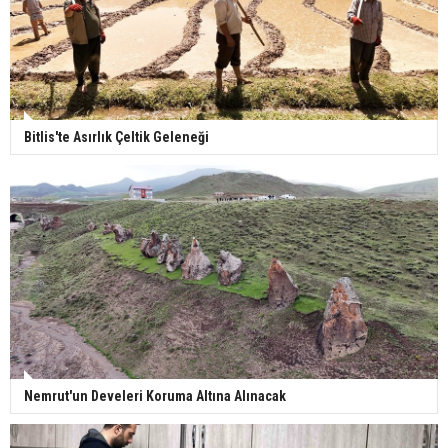
Bitlis'te Asırlık Çeltik Geleneği
Nemrut'un Develeri Koruma Altına Alınacak