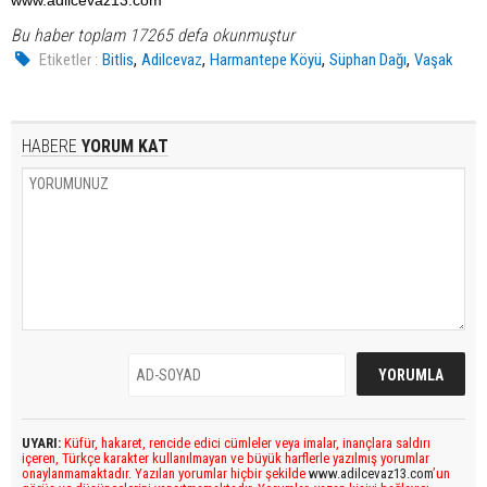
www.adilcevaz13.com
Bu haber toplam 17265 defa okunmuştur
,
,
,
,
Etiketler :
Bitlis
Adilcevaz
Harmantepe Köyü
Süphan Dağı
Vaşak
HABERE
YORUM KAT
UYARI:
Küfür, hakaret, rencide edici cümleler veya imalar, inançlara saldırı
içeren, Türkçe karakter kullanılmayan ve büyük harflerle yazılmış yorumlar
onaylanmamaktadır. Yazılan yorumlar hiçbir şekilde
www.adilcevaz13.com
’un