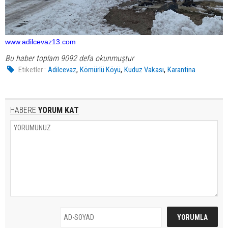
www.adilcevaz13.com
Bu haber toplam 9092 defa okunmuştur
,
,
,
Etiketler :
Adilcevaz
Kömürlü Köyü
Kuduz Vakası
Karantina
HABERE
YORUM KAT