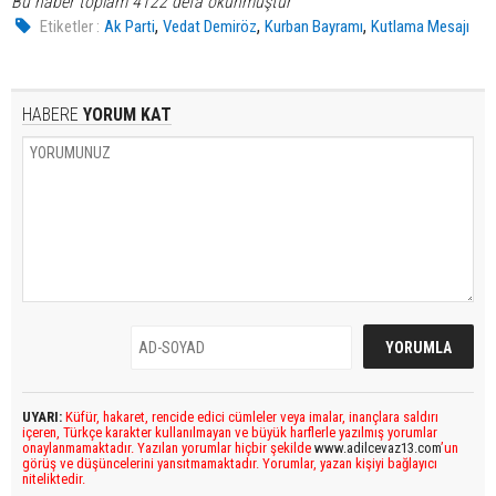
Bu haber toplam 4122 defa okunmuştur
,
,
,
Etiketler :
Ak Parti
Vedat Demiröz
Kurban Bayramı
Kutlama Mesajı
HABERE
YORUM KAT
UYARI:
Küfür, hakaret, rencide edici cümleler veya imalar, inançlara saldırı
içeren, Türkçe karakter kullanılmayan ve büyük harflerle yazılmış yorumlar
onaylanmamaktadır. Yazılan yorumlar hiçbir şekilde
www.adilcevaz13.com
’un
görüş ve düşüncelerini yansıtmamaktadır. Yorumlar, yazan kişiyi bağlayıcı
niteliktedir.