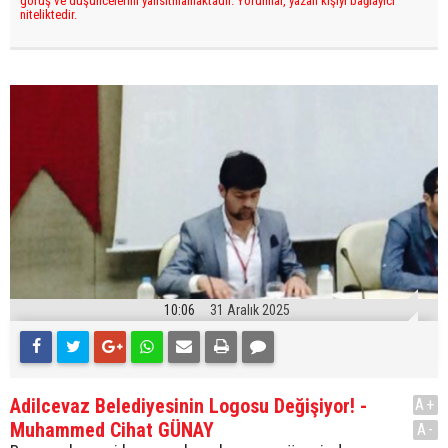
görüş ve düşüncelerini yansıtmamaktadır. Yorumlar, yazan kişiyi bağlayıcı
niteliktedir.
10:06
31 Aralık 2025
Adilcevaz Belediyesinin Logosu Değişiyor! -
A+
Muhammed Cihat GÜNAY
A-