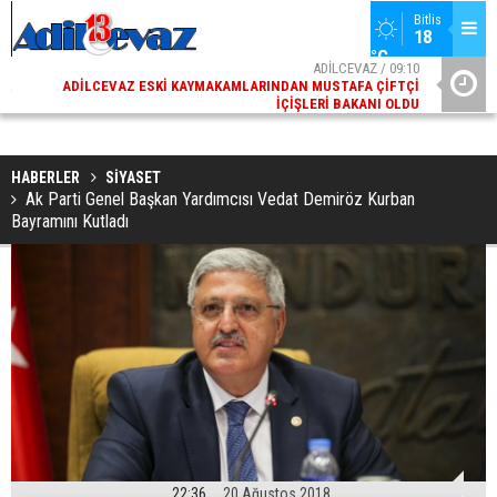
Bitlis
18 
°C
02
ADİLCEVAZ / 09:10
AK
ADILCEVAZ ESKI KAYMAKAMLARINDAN MUSTAFA ÇIFTÇI
DI
İÇIŞLERI BAKANI OLDU
HABERLER
SİYASET
Ak Parti Genel Başkan Yardımcısı Vedat Demiröz Kurban
Bayramını Kutladı
22:36
20 Ağustos 2018