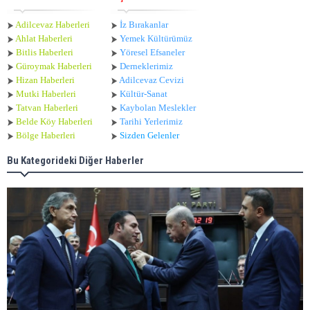
Adilcevaz Haberleri
İz Bırakanlar
Ahlat Haberle
ri
Yemek Kültürümüz
Bitlis Haberleri
Yöresel Efsaneler
Güroymak Haberleri
Derneklerimiz
Hizan Haberleri
Adilcevaz Cevizi
Mutki Haberleri
Kültür-Sanat
Tatvan Haberleri
Kaybolan Meslekler
Belde Köy Haberleri
Tarihi Yerlerimiz
Bölge Haberleri
Sizden Gelenler
Bu Kategorideki Diğer Haberler