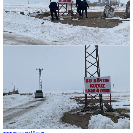
www.adilcevaz13.com