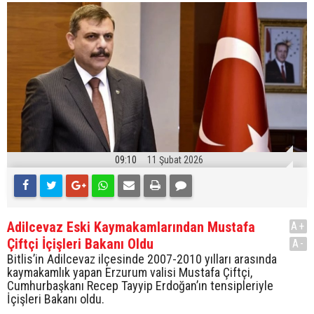
09:10
11 Şubat 2026
Adilcevaz Eski Kaymakamlarından Mustafa
A+
Çiftçi İçişleri Bakanı Oldu
A-
Bitlis’in Adilcevaz ilçesinde 2007-2010 yılları arasında
kaymakamlık yapan Erzurum valisi Mustafa Çiftçi,
Cumhurbaşkanı Recep Tayyip Erdoğan’ın tensipleriyle
İçişleri Bakanı oldu.