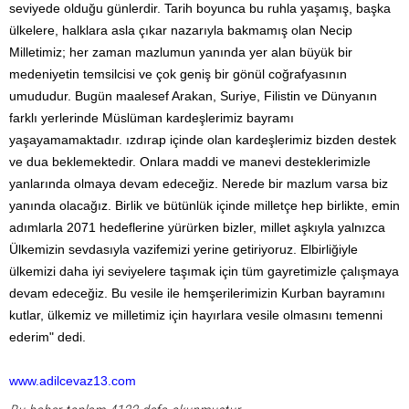
seviyede olduğu günlerdir. Tarih boyunca bu ruhla yaşamış, başka
ülkelere, halklara asla çıkar nazarıyla bakmamış olan Necip
Milletimiz; her zaman mazlumun yanında yer alan büyük bir
medeniyetin temsilcisi ve çok geniş bir gönül coğrafyasının
umududur. Bugün maalesef Arakan, Suriye, Filistin ve Dünyanın
farklı yerlerinde Müslüman kardeşlerimiz bayramı
yaşayamamaktadır. ızdırap içinde olan kardeşlerimiz bizden destek
ve dua beklemektedir. Onlara maddi ve manevi desteklerimizle
yanlarında olmaya devam edeceğiz. Nerede bir mazlum varsa biz
yanında olacağız. Birlik ve bütünlük içinde milletçe hep birlikte, emin
adımlarla 2071 hedeflerine yürürken bizler, millet aşkıyla yalnızca
Ülkemizin sevdasıyla vazifemizi yerine getiriyoruz. Elbirliğiyle
ülkemizi daha iyi seviyelere taşımak için tüm gayretimizle çalışmaya
devam edeceğiz. Bu vesile ile hemşerilerimizin Kurban bayramını
kutlar, ülkemiz ve milletimiz için hayırlara vesile olmasını temenni
ederim" dedi.
www.adilcevaz13.com