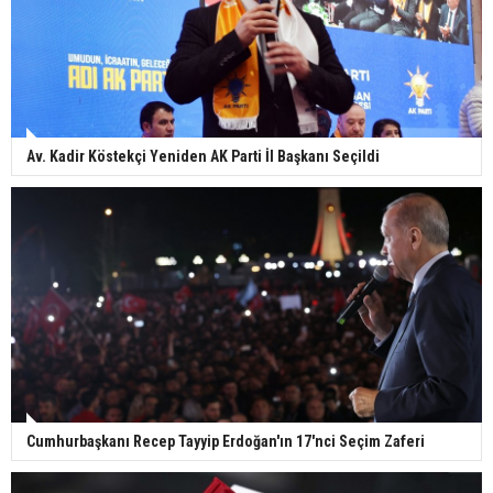
Av. Kadir Köstekçi Yeniden AK Parti İl Başkanı Seçildi
Cumhurbaşkanı Recep Tayyip Erdoğan'ın 17'nci Seçim Zaferi