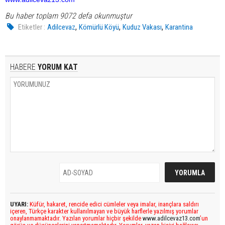
Bu haber toplam 9072 defa okunmuştur
,
,
,
Etiketler :
Adilcevaz
Kömürlü Köyü
Kuduz Vakası
Karantina
HABERE
YORUM KAT
UYARI:
Küfür, hakaret, rencide edici cümleler veya imalar, inançlara saldırı
içeren, Türkçe karakter kullanılmayan ve büyük harflerle yazılmış yorumlar
onaylanmamaktadır. Yazılan yorumlar hiçbir şekilde
www.adilcevaz13.com
’un