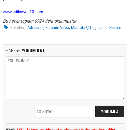
www.adilcevaz13.com
Bu haber toplam 9924 defa okunmuştur
,
,
,
Etiketler :
Adilcevaz
Erzurum Valisi
Mustafa Çiftçi
İçişleri Bakanı
HABERE
YORUM KAT
UYARI:
Küfür, hakaret, rencide edici cümleler veya imalar, inançlara saldırı