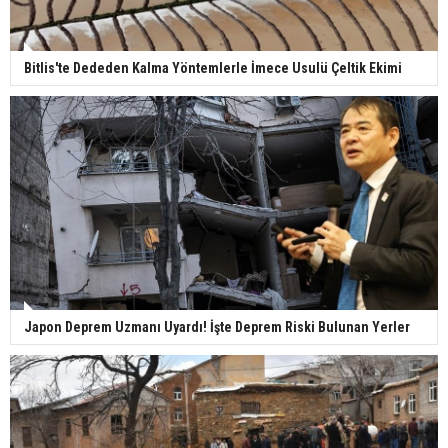
Bitlis'te Dededen Kalma Yöntemlerle İmece Usulü Çeltik Ekimi
Japon Deprem Uzmanı Uyardı! İşte Deprem Riski Bulunan Yerler