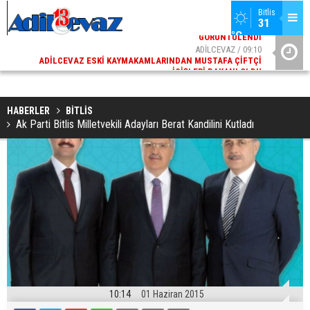
Bitlis
31 
°C
02
ADİLCEVAZ / 09:10
AK
ADILCEVAZ ESKI KAYMAKAMLARINDAN MUSTAFA ÇIFTÇI
DI
İÇIŞLERI BAKANI OLDU
HABERLER
BİTLİS
Ak Parti Bitlis Milletvekili Adayları Berat Kandilini Kutladı
10:14
01 Haziran 2015