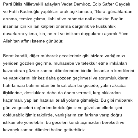
Parti Bitlis Milletvekili adayları Vedat Demiröz, Edip Safter Gaydalı
ve Fatih Kadirioğlu yaptıkları orak açıklamada; "Berat günahlardan
arınma, temize çıkma, ilahi af ve rahmete nail olmaktır. Bugün
insanlar için kırılan kalpleri onarma dargınlık ve küskünlük
duvarlarını yıkma, kin, nefret ve intikam duygularını aşarak Yüce
Allah’tan affını isteme günüdür.
Berat kandili, diğer mübarek gecelerimiz gibi bizlere varlığımızı
yeniden gözden geçirme, muhasebe ve tefekkür etme imkânları
kazandıran güzide zaman dilimlerinden biridir. İnsanların kendilerini
ve yaptıklarını bir kez daha gözden geçirmesi ve sorumluluklarını
hatırlaması bakımından bir fırsat olan bu gecede, yakın akraba
ilişkilerine, dostluklara daha da önem vermeli, kırgınlıklardan
kaçınmalı, yapılan hataları telafi yoluna gitmeliyiz. Bu gibi mübarek
gün ve geceleri değerlendirebildiğimiz ve güzel amellerle içini
doldurabildiğimiz takdirde, yanlışlarımızın farkına varıp doğru
istikamete yönelebilir, bu geceleri kendi açımızdan bereketli ve
kazançlı zaman dilimleri haline getirebiliriz.