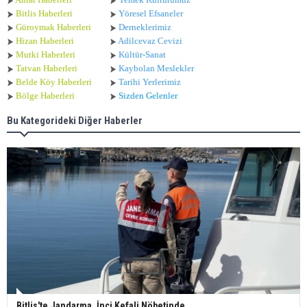
Bitlis Haberleri
Yöresel Efsaneler
Güroymak Haberleri
Derneklerimiz
Hizan Haberleri
Adilcevaz Cevizi
Mutki Haberleri
Kültür-Sanat
Tatvan Haberleri
Kaybolan Meslekler
Belde Köy Haberleri
Tarihi Yerlerimiz
Bölge Haberleri
Sizden Gelenler
Bu Kategorideki Diğer Haberler
Bitlis'te Jandarma, İnci Kefali Nöbetinde