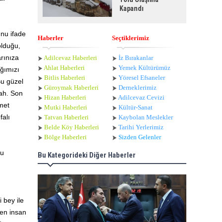
Kapandı
unu ifade
Haberler
Seçtiklerimiz
olduğu,
rınıza
Adilcevaz Haberleri
İz Bırakanlar
Ahlat Haberle
ri
Yemek Kültürümüz
ığımızı
Bitlis Haberleri
Yöresel Efsaneler
Bu güzel
Güroymak Haberleri
Derneklerimiz
lah. Son
Hizan Haberleri
Adilcevaz Cevizi
met
Mutki Haberleri
Kültür-Sanat
falı
Tatvan Haberleri
Kaybolan Meslekler
Belde Köy Haberleri
Tarihi Yerlerimiz
Bölge Haberleri
Sizden Gelenler
ğu
Bu Kategorideki Diğer Haberler
 bey ile
ven insan