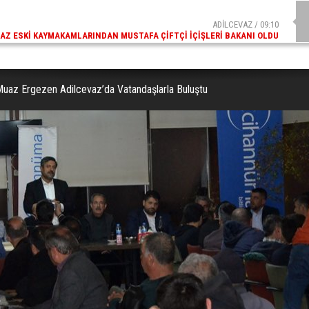
ADİLCEVAZ / 09:10
AZ ESKI KAYMAKAMLARINDAN MUSTAFA ÇIFTÇI İÇIŞLERI BAKANI OLDU
yı Muaz Ergezen Adilcevaz’da Vatandaşlarla Buluştu