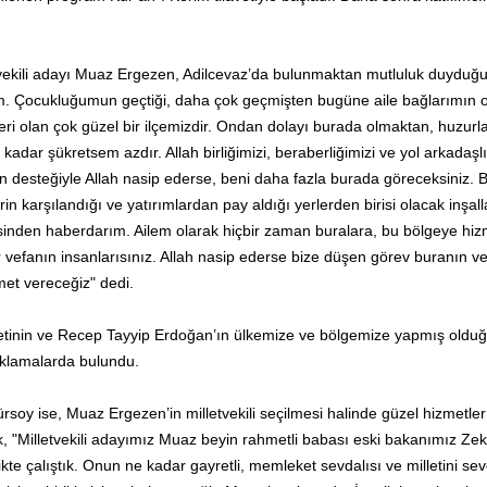
letvekili adayı Muaz Ergezen, Adilcevaz’da bulunmaktan mutluluk duyduğ
. Çocukluğumun geçtiği, daha çok geçmişten bugüne aile bağlarımın 
ri olan çok güzel bir ilçemizdir. Ondan dolayı burada olmaktan, huzurla
 kadar şükretsem azdır. Allah birliğimizi, beraberliğimizi ve yol arkadaşl
in desteğiyle Allah nasip ederse, beni daha fazla burada göreceksiniz. 
erin karşılandığı ve yatırımlardan pay aldığı yerlerden birisi olacak inşal
sinden haberdarım. Ailem olarak hiçbir zaman buralara, bu bölgeye hiz
vefanın insanlarısınız. Allah nasip ederse bize düşen görev buranın ve
met vereceğiz" dedi.
tinin ve Recep Tayyip Erdoğan’ın ülkemize ve bölgemize yapmış oldu
açıklamalarda bulundu.
soy ise, Muaz Ergezen’in milletvekili seçilmesi halinde güzel hizmetler
, "Milletvekili adayımız Muaz beyin rahmetli babası eski bakanımız Zeki
e çalıştık. Onun ne kadar gayretli, memleket sevdalısı ve milletini se