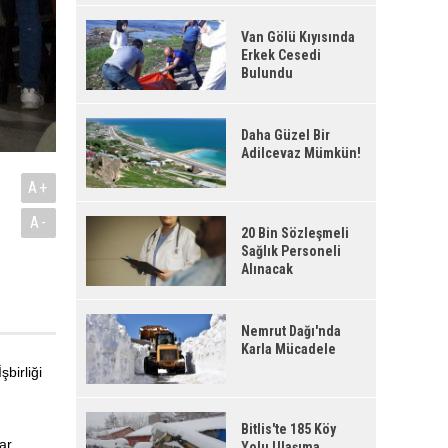
Van Gölü Kıyısında
Erkek Cesedi
Bulundu
Daha Güzel Bir
Adilcevaz Mümkün!
A+
A-
20 Bin Sözleşmeli
Sağlık Personeli
Alınacak
Nemrut Dağı'nda
Karla Mücadele
birliği
Bitlis'te 185 Köy
ar
Yolu Ulaşıma