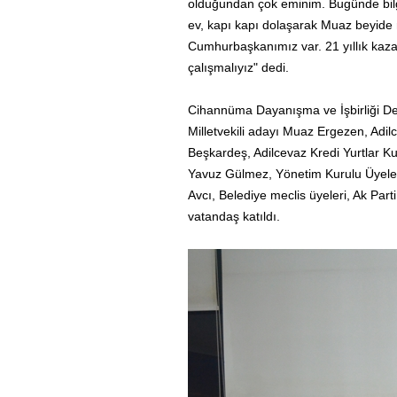
olduğundan çok eminim. Bugünde bilgi
ev, kapı kapı dolaşarak Muaz beyide 
Cumhurbaşkanımız var. 21 yıllık kaz
çalışmalıyız" dedi.
Cihannüma Dayanışma ve İşbirliği Dern
Milletvekili adayı Muaz Ergezen, Adil
Beşkardeş, Adilcevaz Kredi Yurtlar 
Yavuz Gülmez, Yönetim Kurulu Üyeler
Avcı, Belediye meclis üyeleri, Ak Part
vatandaş katıldı.