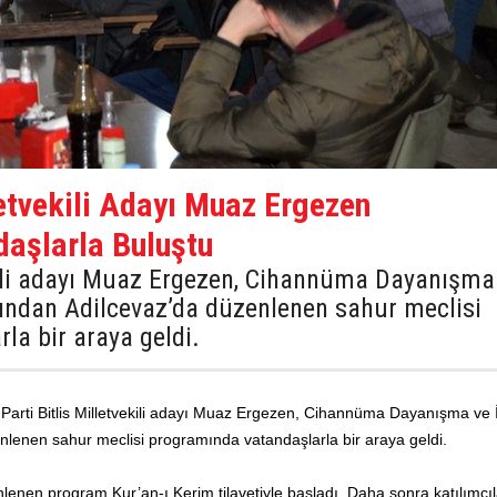
letvekili Adayı Muaz Ergezen
daşlarla Buluştu
ekili adayı Muaz Ergezen, Cihannüma Dayanışma
afından Adilcevaz’da düzenlenen sahur meclisi
la bir araya geldi.
 Parti Bitlis Milletvekili adayı Muaz Ergezen, Cihannüma Dayanışma ve İş
nlenen sahur meclisi programında vatandaşlarla bir araya geldi.
enen program Kur’an-ı Kerim tilavetiyle başladı. Daha sonra katılımcıl