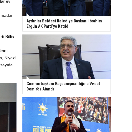
dar ev
urmadan
Aydınlar Beldesi Belediye Başkanı İbrahim
Ergün AK Parti’ye Katıldı
i Bitlis
kanı
, Niyazi
 sayıda
Cumhurbaşkanı Başdanışmanlığına Vedat
Demiröz Atandı