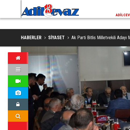
ADİLCEVAZ / 13:02
EKLERINDE NESLI TEHLIKE ALTINDAKI VAŞAK GÖRÜNTÜLENDI
ADILCEV
HABERLER
SİYASET
Ak Parti Bitlis Milletvekili Ada