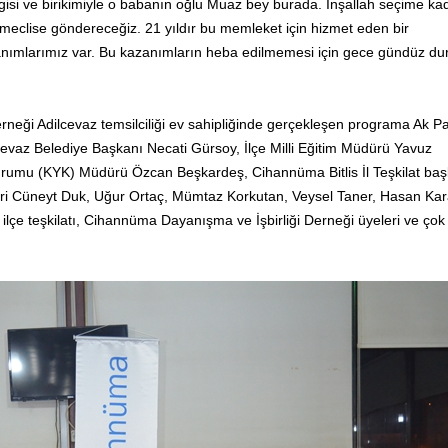
si ve birikimiyle o babanın oğlu Muaz bey burada. İnşallah seçime ka
meclise göndereceğiz. 21 yıldır bu memleket için hizmet eden bir
anımlarımız var. Bu kazanımların heba edilmemesi için gece gündüz d
eği Adilcevaz temsilciliği ev sahipliğinde gerçekleşen programa Ak Part
cevaz Belediye Başkanı Necati Gürsoy, İlçe Milli Eğitim Müdürü Yavuz
Kurumu (KYK) Müdürü Özcan Beşkardeş, Cihannüma Bitlis İl Teşkilat baş
i Cüneyt Duk, Uğur Ortaç, Mümtaz Korkutan, Veysel Taner, Hasan Kara
i ilçe teşkilatı, Cihannüma Dayanışma ve İşbirliği Derneği üyeleri ve çok