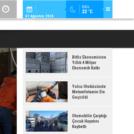
ADİLCEVAZ / 12:
Bitlis
22 °C
ADILCEVAZ'DA KUDUZ VAKASI TESPIT EDILEN KÖY, KARANTINAYA ALIN
07 Ağustos 2026
Cuma
Bitlis Ekonomisine
Yıllık 4 Milyar
Ekonomik Katkı
Yolcu Otobüsünde
Metamfetamin Ele
Geçirildi
Otomobilin Çarptığı
Çocuk Hayatını
Kaybetti