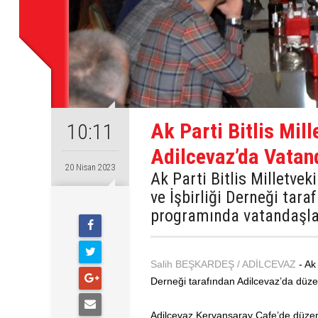
Ak Parti Bitlis Mil
10:11
Adilcevaz’da Vatan
20 Nisan 2023
Ak Parti Bitlis Milletv
ve İşbirliği Derneği tar
programında vatandaşlar
Salih BEŞKARDEŞ / ADİLCEVAZ
- Ak
Derneği tarafından Adilcevaz’da düze
Adilcevaz Kervansaray Cafe’de düzenl