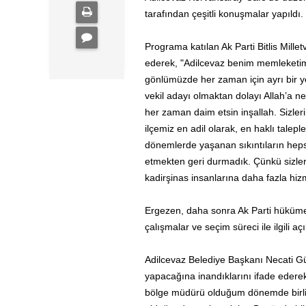
tarafından çeşitli konuşmalar yapıldı.
Programa katılan Ak Parti Bitlis Mil
ederek, "Adilcevaz benim memleketim
gönlümüzde her zaman için ayrı bir ye
vekil adayı olmaktan dolayı Allah’a ne
her zaman daim etsin inşallah. Sizler
ilçemiz en adil olarak, en haklı talepl
dönemlerde yaşanan sıkıntıların hep
etmekten geri durmadık. Çünkü sizler 
kadirşinas insanlarına daha fazla hiz
Ergezen, daha sonra Ak Parti hüküme
çalışmalar ve seçim süreci ile ilgili 
Adilcevaz Belediye Başkanı Necati Gür
yapacağına inandıklarını ifade ederek
bölge müdürü olduğum dönemde birlikt