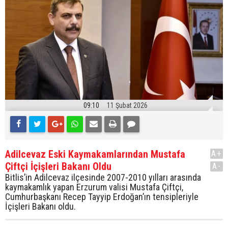
09:10
11 Şubat 2026
Adilcevaz Eski Kaymakamlarından Mustafa
A+
Çiftçi İçişleri Bakanı Oldu
A-
Bitlis’in Adilcevaz ilçesinde 2007-2010 yılları arasında
kaymakamlık yapan Erzurum valisi Mustafa Çiftçi,
Cumhurbaşkanı Recep Tayyip Erdoğan’ın tensipleriyle
İçişleri Bakanı oldu.