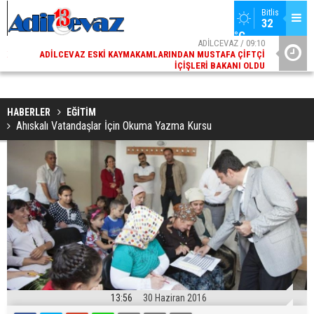
Bitlis
32 
°C
02
ADİLCEVAZ / 09:10
AK
ADILCEVAZ ESKI KAYMAKAMLARINDAN MUSTAFA ÇIFTÇI
DI
İÇIŞLERI BAKANI OLDU
HABERLER
EĞİTİM
Ahıskalı Vatandaşlar İçin Okuma Yazma Kursu
13:56
30 Haziran 2016