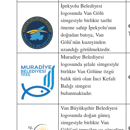
İpekyolu Belediyesi
logosunda Van Gölü
simgesiyle birlikte tarihi
öneme sahip İpekyolu’nun
doğudan batıya, Van
Gölü’nün kuzeyinden
uzandığı görülmektedir.
Muradiye Belediyesi
logosunda şelale simgesiyle
birlikte Van Gölüne özgü
balık türü olan İnci Kefali
Balığı simgesi
bulunmaktadır.
Van Büyükşehir Belediyesi
logosunda doğan güneş
simgesiyle birlikte Van
Gölü’nü temsilen su görseline