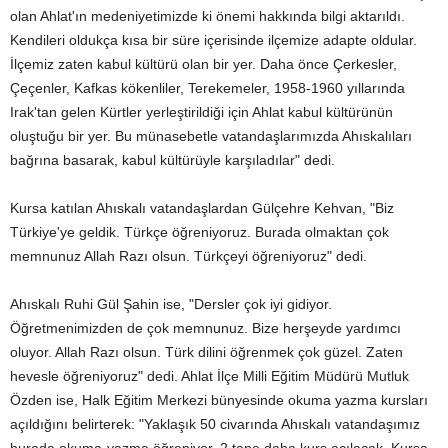
olan Ahlat'ın medeniyetimizde ki önemi hakkında bilgi aktarıldı.
Kendileri oldukça kısa bir süre içerisinde ilçemize adapte oldular.
İlçemiz zaten kabul kültürü olan bir yer. Daha önce Çerkesler,
Çeçenler, Kafkas kökenliler, Terekemeler, 1958-1960 yıllarında
Irak'tan gelen Kürtler yerleştirildiği için Ahlat kabul kültürünün
oluştuğu bir yer. Bu münasebetle vatandaşlarımızda Ahıskalıları
bağrına basarak, kabul kültürüyle karşıladılar" dedi.
Kursa katılan Ahıskalı vatandaşlardan Gülçehre Kehvan, "Biz
Türkiye'ye geldik. Türkçe öğreniyoruz. Burada olmaktan çok
memnunuz Allah Razı olsun. Türkçeyi öğreniyoruz" dedi.
Ahıskalı Ruhi Gül Şahin ise, "Dersler çok iyi gidiyor.
Öğretmenimizden de çok memnunuz. Bize herşeyde yardımcı
oluyor. Allah Razı olsun. Türk dilini öğrenmek çok güzel. Zaten
hevesle öğreniyoruz" dedi. Ahlat İlçe Milli Eğitim Müdürü Mutluk
Özden ise, Halk Eğitim Merkezi bünyesinde okuma yazma kursları
açıldığını belirterek: "Yaklaşık 50 civarında Ahıskalı vatandaşımız