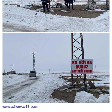
www.adilcevaz13.com