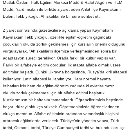
Mutluk Özden, Halk Eğitimi Merkezi Müdürü Rafet Akgün ve HEM
Müdür Yardımcıları ile birlikte ziyaret eden Ahlat İlçe Kaymakamı
Bülent Tekbıyıkoğlu, Ahıskalılar ile bir süre sohbet etti.
Ziyaret sonrasında gazetecilere açıklama yapan Kaymakam
Kaymakam Tekbıyıkoğlu, özellikle eğitim-öğretim çağındaki
çocukların okulda zorluk çekmemesi için kursların önemli olduğunu
vurgulayarak, "Ahıskalıların ilçemize yerleşmesinden sonra bir
adaptasyon süreci gerekiyor. Orada farklı bir kültür yapısı var.
Farklı bir alfabeyle eğitim gördüler. İlk etapta alfabe olmak üzere
eğitimler başladı. Çünkü Ukrayna bölgesinde, Rusya'da kiril alfabesi
kullanıyor. Latin alfabesi kullanılmıyor. Hem normal hayatta
irtibatları için hem de eğitim-öğretim çağında ki evlatlarımızın
okulda zorluk çekmemesi için bir alfabe eğitimi başlattık.
Kurslarımızın bir haftasını tamamlandı. Öğrencilerimizin hepsinde
başarı düzeyi oldukça yüksek. Öğretmenimizde öğrencilerinden
olukça memnun. Alfabe eğitiminin ardından vatandaşlık bilgisini
artıracak eğitimlerde verilecek. Türkiye'nin yönetim yapısı, Türk
tarihi, Osmanlı tarihi, Türkiye Cumhuriyeti tarihi ve bulundukları ilçe