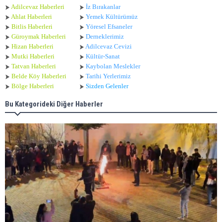
Adilcevaz Haberleri
İz Bırakanlar
Ahlat Haberle
ri
Yemek Kültürümüz
Bitlis Haberleri
Yöresel Efsaneler
Güroymak Haberleri
Derneklerimiz
Hizan Haberleri
Adilcevaz Cevizi
Mutki Haberleri
Kültür-Sanat
Tatvan Haberleri
Kaybolan Meslekler
Belde Köy Haberleri
Tarihi Yerlerimiz
Bölge Haberleri
Sizden Gelenler
Bu Kategorideki Diğer Haberler