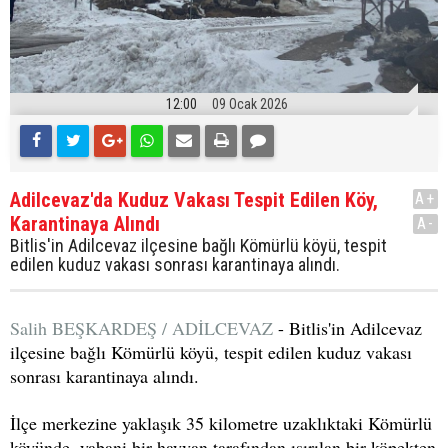
12:00
09 Ocak 2026
Adilcevaz'da Kuduz Vakası Tespit Edilen Köy,
A+
Karantinaya Alındı
A-
Bitlis'in Adilcevaz ilçesine bağlı Kömürlü köyü, tespit
edilen kuduz vakası sonrası karantinaya alındı.
Salih BEŞKARDEŞ / ADİLCEVAZ
- Bitlis'in Adilcevaz
ilçesine bağlı Kömürlü köyü, tespit edilen kuduz vakası
sonrası karantinaya alındı.
İlçe merkezine yaklaşık 35 kilometre uzaklıktaki Kömürlü
köyünde, yabani bir hayvan tarafından ısırılan bir köpekten