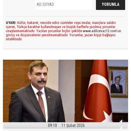
UYARI:
Küfür, hakaret, rencide edici cümleler veya imalar, inançlara saldırı
içeren, Türkçe karakter kullanılmayan ve büyük harflerle yazılmış yorumlar
onaylanmamaktadır. Yazılan yorumlar hiçbir şekilde
www.adilcevaz13.com
’un
görüş ve düşüncelerini yansıtmamaktadır. Yorumlar, yazan kişiyi bağlayıcı
niteliktedir.
09:10
11 Şubat 2026