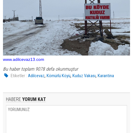
www.adilcevaz13.com
Bu haber toplam 9078 defa okunmuştur
,
,
,
Etiketler :
Adilcevaz
Kömürlü Köyü
Kuduz Vakası
Karantina
HABERE
YORUM KAT