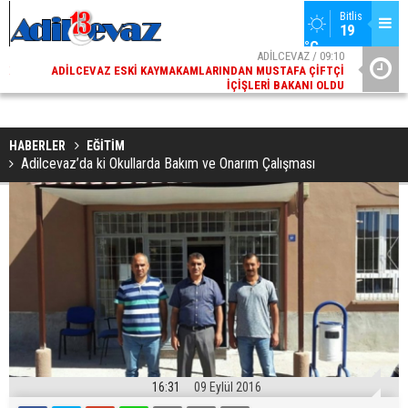
Bitlis
19 
°C
02
ADİLCEVAZ / 09:10
AK
ADILCEVAZ ESKI KAYMAKAMLARINDAN MUSTAFA ÇIFTÇI
DI
İÇIŞLERI BAKANI OLDU
HABERLER
EĞİTİM
Adilcevaz’da ki Okullarda Bakım ve Onarım Çalışması
16:31
09 Eylül 2016