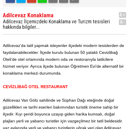
Adilcevaz Konaklama
A+
Adilcevaz İlçemizdeki Konaklama ve Turizm tesisleri
A-
hakkında bilgiler...
Adilcevaz’da tatil yapmak isteyenler ilçedeki modern tesislerden de
faydalanabilecekler. İlçede kurulu bulunan 50 yataklı Cevizlibağ
Oteli’de otel ortamında modern oda ve restoranıyla tatilcilere
hizmet veriyor. Ayrıca ilçede bulunan Öğretmen Evi’de alternatif bir
konaklama merkezi durumunda.
CEVİZLİBAĞ OTEL RESTAURANT
Adilcevaz Van Gölü sahilinde ve Süphan Dağı eteğinde doğal
güzellikleri ve tarihi eserleri bakımından turistik öneme sahip bir
ilçedir. Kıyı şeridi boyunca uzayıp giden harika kumsalı, doğal
plajları yerli ve yabancı turistler için vazgeçilmez bir tatil beldesidir.
yaz aylarında yerli ve yabancı turistlerin uğrak yeri olan Adilcevaz,