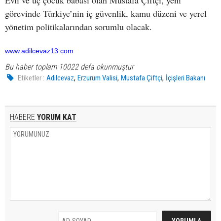
Evli ve üç çocuk babası olan Mustafa Çiftçi, yeni
görevinde Türkiye’nin iç güvenlik, kamu düzeni ve yerel
yönetim politikalarından sorumlu olacak.
www.adilcevaz13.com
Bu haber toplam 10022 defa okunmuştur
,
,
,
Etiketler :
Adilcevaz
Erzurum Valisi
Mustafa Çiftçi
İçişleri Bakanı
HABERE
YORUM KAT