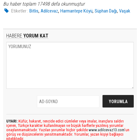
Bu haber toplam 17498 defa okunmuştur
,
,
,
,
Etiketler :
Bitlis
Adilcevaz
Harmantepe Köyü
Süphan Dağı
Vaşak
HABERE
YORUM KAT
UYARI:
Küfür, hakaret, rencide edici cümleler veya imalar, inançlara saldırı
içeren, Türkçe karakter kullanılmayan ve büyük harflerle yazılmış yorumlar
onaylanmamaktadır. Yazılan yorumlar hiçbir şekilde
www.adilcevaz13.com
’un
görüş ve düşüncelerini yansıtmamaktadır. Yorumlar, yazan kişiyi bağlayıcı
niteliktedir.