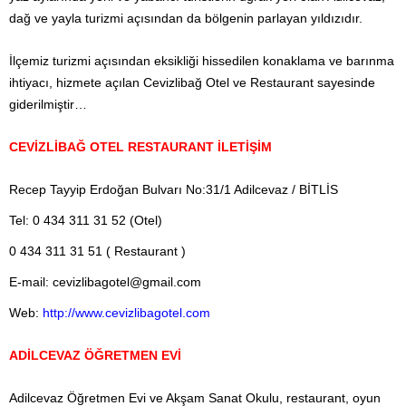
dağ ve yayla turizmi açısından da bölgenin parlayan yıldızıdır.
İlçemiz turizmi açısından eksikliği hissedilen konaklama ve barınma
ihtiyacı, hizmete açılan Cevizlibağ Otel ve Restaurant sayesinde
giderilmiştir…
CEVİZLİBAĞ OTEL RESTAURANT İLETİŞİM
Recep Tayyip Erdoğan Bulvarı No:31/1 Adilcevaz / BİTLİS
Tel: 0 434 311 31 52 (Otel)
0 434 311 31 51 ( Restaurant )
E-mail:
cevizlibagotel@gmail.com
Web:
http://www.cevizlibagotel.com
ADİLCEVAZ ÖĞRETMEN EVİ
Adilcevaz Öğretmen Evi ve Akşam Sanat Okulu, restaurant, oyun