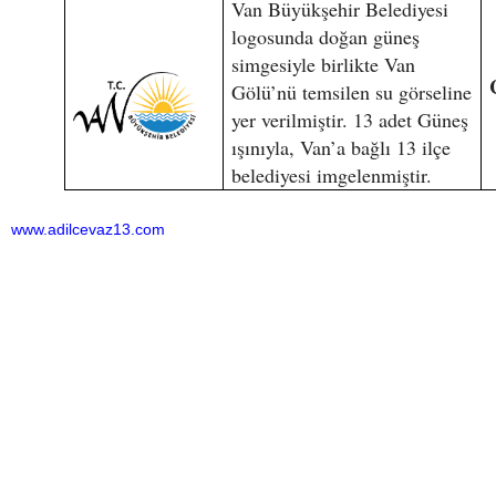
Van Büyükşehir Belediyesi
logosunda doğan güneş
simgesiyle birlikte Van
Gölü’nü temsilen su görseline
yer verilmiştir. 13 adet Güneş
ışınıyla, Van’a bağlı 13 ilçe
belediyesi imgelenmiştir.
www.adilcevaz13.com
Bu haber toplam 6991 defa okunmuştur
HABERE
YORUM KAT