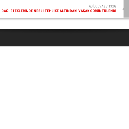
ADİLCEVAZ / 13:02
DAĞI ETEKLERINDE NESLI TEHLIKE ALTINDAKI VAŞAK GÖRÜNTÜLENDI