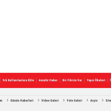
Sık Kullanılanlara Ekle
Amatör Haber
Bir Fikrim Var
Yayın İlkeleri
am
Günün Haberleri
Video Galeri
Foto Galeri
Arşiv
Sit