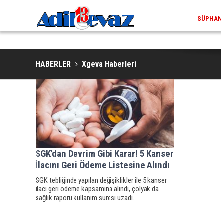
SÜPHAN 
HABERLER
Xgeva Haberleri
SGK'dan Devrim Gibi Karar! 5 Kanser
İlacını Geri Ödeme Listesine Alındı
SGK tebliğinde yapılan değişiklikler ile 5 kanser
ilacı geri ödeme kapsamına alındı, çölyak da
sağlık raporu kullanım süresi uzadı.