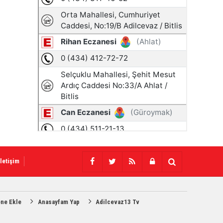
İletişim
ene Ekle
Anasayfam Yap
Adilcevaz13 Tv