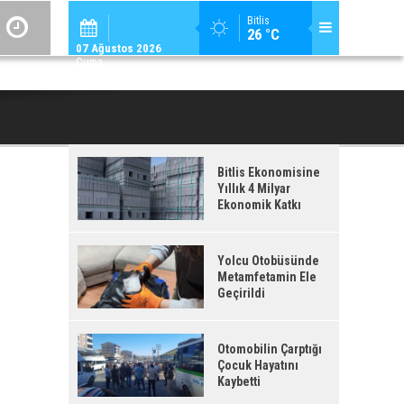
ADİLCEVAZ / 09:
Bitlis
26 °C
ADILCEVAZ ESKI KAYMAKAMLARINDAN MUSTAFA ÇIFTÇI İÇIŞLERI BAKANI OL
07 Ağustos 2026
Cuma
Bitlis Ekonomisine
Yıllık 4 Milyar
Ekonomik Katkı
Yolcu Otobüsünde
Metamfetamin Ele
Geçirildi
Otomobilin Çarptığı
Çocuk Hayatını
Kaybetti