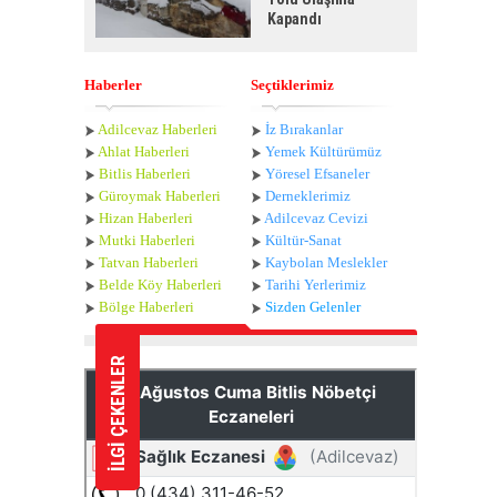
Kapandı
Haberler
Seçtiklerimiz
Adilcevaz Haberleri
İz Bırakanlar
Ahlat Haberle
ri
Yemek Kültürümüz
Bitlis Haberleri
Yöresel Efsaneler
Güroymak Haberleri
Derneklerimiz
Hizan Haberleri
Adilcevaz Cevizi
Mutki Haberleri
Kültür-Sanat
Tatvan Haberleri
Kaybolan Meslekler
Belde Köy Haberleri
Tarihi Yerlerimiz
Bölge Haberleri
Sizden Gelenler
İLGİ ÇEKENLER