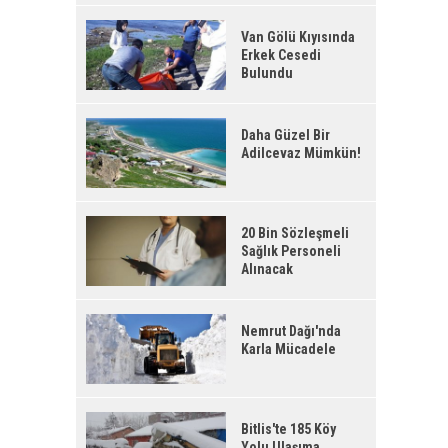
Van Gölü Kıyısında
Erkek Cesedi
Bulundu
Daha Güzel Bir
Adilcevaz Mümkün!
20 Bin Sözleşmeli
Sağlık Personeli
Alınacak
Nemrut Dağı'nda
Karla Mücadele
Bitlis'te 185 Köy
Yolu Ulaşıma