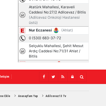
İletişim
ene Ekle
Anasayfam Yap
Adilcevaz13 Tv