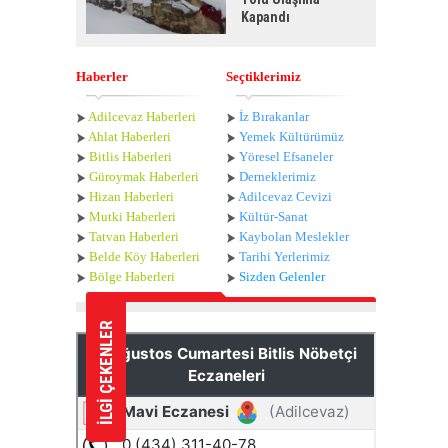
Kapandı
Haberler
Seçtiklerimiz
Adilcevaz Haberleri
İz Bırakanlar
Ahlat Haberle
ri
Yemek Kültürümüz
Bitlis Haberleri
Yöresel Efsaneler
Güroymak Haberleri
Derneklerimiz
Hizan Haberleri
Adilcevaz Cevizi
Mutki Haberleri
Kültür-Sanat
Tatvan Haberleri
Kaybolan Meslekler
Belde Köy Haberleri
Tarihi Yerlerimiz
Bölge Haberleri
Sizden Gelenler
İLGİ ÇEKENLER