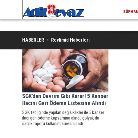
SÜPHAN 
HABERLER
Revlimid Haberleri
SGK'dan Devrim Gibi Karar! 5 Kanser
İlacını Geri Ödeme Listesine Alındı
SGK tebliğinde yapılan değişiklikler ile 5 kanser
ilacı geri ödeme kapsamına alındı, çölyak da
sağlık raporu kullanım süresi uzadı.