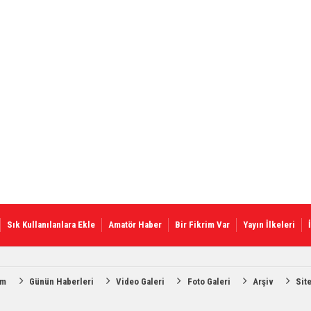
Sık Kullanılanlara Ekle
Amatör Haber
Bir Fikrim Var
Yayın İlkeleri
am
Günün Haberleri
Video Galeri
Foto Galeri
Arşiv
Sit