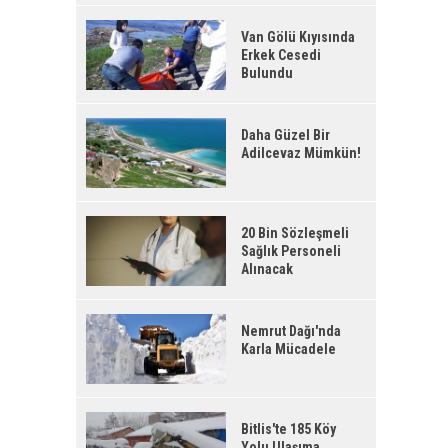
Van Gölü Kıyısında
Erkek Cesedi
Bulundu
Daha Güzel Bir
Adilcevaz Mümkün!
20 Bin Sözleşmeli
Sağlık Personeli
Alınacak
Nemrut Dağı'nda
Karla Mücadele
Bitlis'te 185 Köy
Yolu Ulaşıma