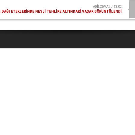
ADİLCEVAZ / 13:02
DAĞI ETEKLERINDE NESLI TEHLIKE ALTINDAKI VAŞAK GÖRÜNTÜLENDI