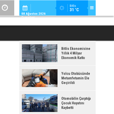
ADİLCEVAZ / 09:
Bitlis
31 °C
ADILCEVAZ ESKI KAYMAKAMLARINDAN MUSTAFA ÇIFTÇI İÇIŞLERI BAKANI OL
08 Ağustos 2026
Cumartesi
Bitlis Ekonomisine
Yıllık 4 Milyar
Ekonomik Katkı
Yolcu Otobüsünde
Metamfetamin Ele
Geçirildi
Otomobilin Çarptığı
Çocuk Hayatını
Kaybetti