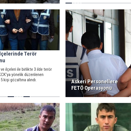
İlçelerinde Terör
nu
e ilçeleri ile birlikte 3 ilde terör
CK'ya yönelik düzenlenen
 kişi gözaltına alındı.
Askeri Personellere
FETÖ Operasyonu