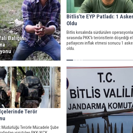
Bitlis'te EYP Patladı: 1 Aske
Oldu
Bitlis kırsalında sürdürülen operasyonla
fali Balığını
sırasında PKK'lı teröristlerin döşediği e
patlayıcını inflak etmesi sonucu 1 aske
ma
oldu.
syonu
İlçelerinde Terör
nu
et Müdürlüğü Terörle Mücadele Şube
rafından yürütülen PKK/KCK