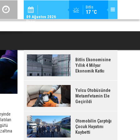
ADİLCEVAZ / 12:
Bitlis
17 °C
ADILCEVAZ'DA KUDUZ VAKASI TESPIT EDILEN KÖY, KARANTINAYA ALIN
09 Ağustos 2026
Pazar
Bitlis Ekonomisine
Yıllık 4 Milyar
Ekonomik Katkı
Yolcu Otobüsünde
Metamfetamin Ele
Geçirildi
eyinde
latılan
Otomobilin Çarptığı
rgütü
Çocuk Hayatını
zaltına
Kaybetti