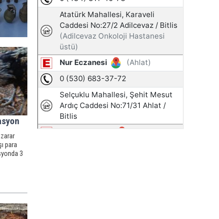
asyon
 zarar
şı para
syonda 3