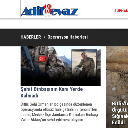
ADILCEV
HABERLER
Operasyon Haberleri
Şehit Binbaşının Kanı Yerde
Kalmadı
Bitlis'
Bitlis Sehi Ormanları bölgesinde düzenlenen
Örgütün
operasyonda etkisiz hale getirilen 3 teröristten
birinin, Merkez İlçe Jandarma Komutanı Binbaşı
Sığınak
Zafer Akkuş'un şehit edilmesi olayının
Edildi
faillerinden olduğu ortaya çıktı.