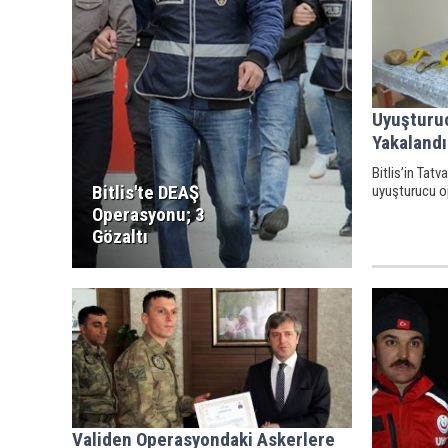
Uyuşturu
Yakalandı
Bitlis’in Tatv
Bitlis'te DEAŞ
uyuşturucu op
Operasyonu; 3
Gözaltı
Validen Operasyondaki Askerlere