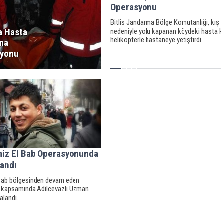
Operasyonu
Bitlis Jandarma Bölge Komutanlığı, kış ş
a Hasta
nedeniyle yolu kapanan köydeki hasta 
helikopterle hastaneye yetiştirdi.
ma
syonu
iz El Bab Operasyonunda
landı
l Bab bölgesinden devam eden
 kapsamında Adilcevazlı Uzman
alandı.