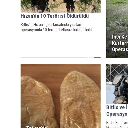
Hizan'da 10 Terörist Öldürüldü
Bitlis'in Hizan ilçesi kırsalında yapılan
operasyonda 10 terörist etkisiz hale getirildi.
İnci Ke
Kurtar
Opera
Bitlis ve 
Operasyo
Bitlis Emniy
Müdürlüğü ta