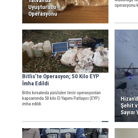
Tatvan'da
operasyonu ka
Uyuşturucu
Operasyonu
Bitlis’te Operasyon; 50 Kilo EYP
İmha Edildi
Bitlis kırsalında yürütülen terör operasyonları
Hizan'd
kapsamında 50 kilo El Yapımı Patlayıcı (EYP)
imha edildi.
Şehit v
Sayısı 