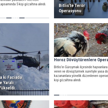
psamında 5 kişi gözaltına alındı.
Bitlis'te Terör
Operasyonu
Horoz Dövüştürenlere Oper
Bitlis’in Güroymak ilçesinde hayvanlara
veren ve dövüştürmek suretiyle yasa dı
kazananlara yönelik düzenlenen opera
a ki Faciada
kişi gözaltına alındı.
e Yaralı
Yükseldi