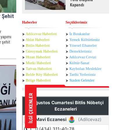
Kapandı
r Şehit
Haberler
Seçtiklerimiz
r
Adilcevaz Haberleri
İz Bırakanlar
l yapımı
Ahlat Haberle
ri
Yemek Kültürümüz
r şehit
Bitlis Haberleri
Yöresel Efsaneler
Güroymak Haberleri
Derneklerimiz
Hizan Haberleri
Adilcevaz Cevizi
Mutki Haberleri
Kültür-Sanat
Tatvan Haberleri
Kaybolan Meslekler
Belde Köy Haberleri
Tarihi Yerlerimiz
Bölge Haberleri
Sizden Gelenler
İLGİ ÇEKENLER