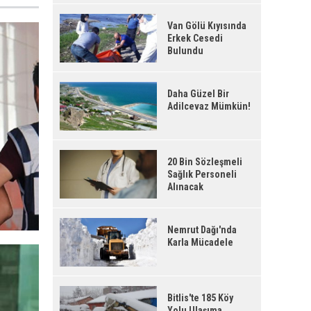
Van Gölü Kıyısında
Erkek Cesedi
Bulundu
Daha Güzel Bir
Adilcevaz Mümkün!
20 Bin Sözleşmeli
Sağlık Personeli
Alınacak
Nemrut Dağı'nda
Karla Mücadele
Bitlis'te 185 Köy
Yolu Ulaşıma