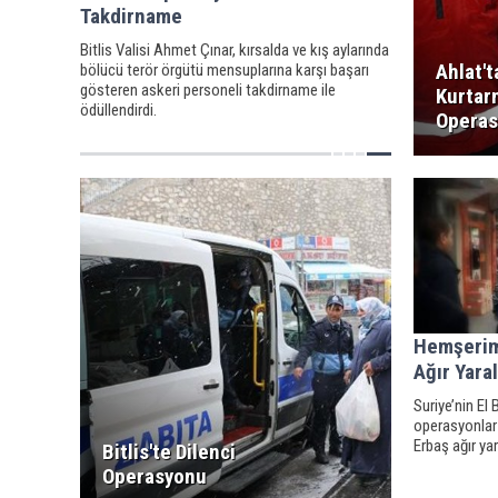
Takdirname
Bitlis Valisi Ahmet Çınar, kırsalda ve kış aylarında
Ahlat't
bölücü terör örgütü mensuplarına karşı başarı
gösteren askeri personeli takdirname ile
Kurtar
ödüllendirdi.
Opera
Hemşerim
Ağır Yara
Suriye’nin E
operasyonlar
Erbaş ağır yar
Bitlis'te Dilenci
Operasyonu