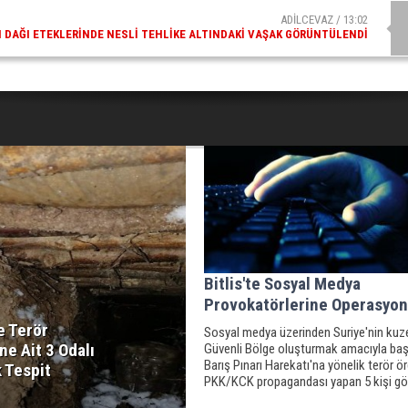
ADİLCEVAZ / 09:10
AZ ESKI KAYMAKAMLARINDAN MUSTAFA ÇIFTÇI İÇIŞLERI BAKANI OLDU
Bitlis'te Sosyal Medya
Provokatörlerine Operasyon
te Terör
Sosyal medya üzerinden Suriye'nin kuz
e Ait 3 Odalı
Güvenli Bölge oluşturmak amacıyla baş
Barış Pınarı Harekatı'na yönelik terör ö
 Tespit
PKK/KCK propagandası yapan 5 kişi gö
alındı.