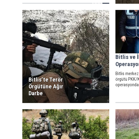
Bitlis ve 
Operasyo
Bitlis merkez v
Bitlis’te Terör
örgütü PKK/K
operasyonda 5
Örgütüne Ağır
Darbe