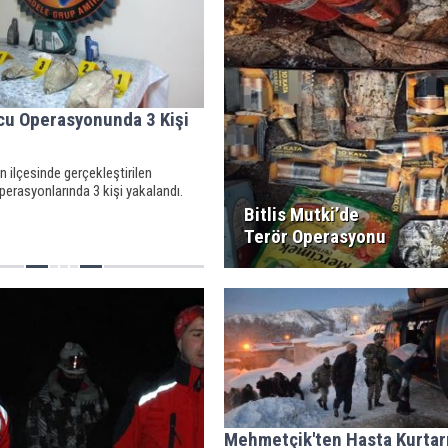
cu Operasyonunda 3 Kişi
an ilçesinde gerçekleştirilen
erasyonlarında 3 kişi yakalandı.
Bitlis Mutki’de
Terör Operasyonu
Mehmetçik'ten Hasta Kurta