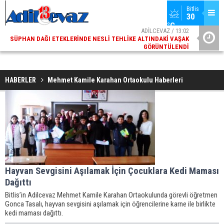
Bitlis
30 
°C
ADİLCEVAZ / 13:02
SÜPHAN DAĞI ETEKLERINDE NESLI TEHLIKE ALTINDAKI VAŞAK
ADI
GÖRÜNTÜLENDI
HABERLER
Mehmet Kamile Karahan Ortaokulu Haberleri
Hayvan Sevgisini Aşılamak İçin Çocuklara Kedi Maması
Dağıttı
Bitlis’in Adilcevaz Mehmet Kamile Karahan Ortaokulunda görevli öğretmen
Gonca Tasalı, hayvan sevgisini aşılamak için öğrencilerine karne ile birlikte
kedi maması dağıttı.