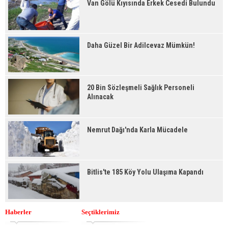
Van Gölü Kıyısında Erkek Cesedi Bulundu
Daha Güzel Bir Adilcevaz Mümkün!
20 Bin Sözleşmeli Sağlık Personeli
Alınacak
Nemrut Dağı'nda Karla Mücadele
Bitlis'te 185 Köy Yolu Ulaşıma Kapandı
Haberler
Seçtiklerimiz