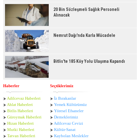
20 Bin Sözleşmeli Sağlık Personeli
Alınacak
Nemrut Dağı'nda Karla Mücadele
Bitlis'te 185 Köy Yolu Ulaşıma Kapandı
Haberler
Seçtiklerimiz
Adilcevaz Haberleri
İz Bırakanlar
Ahlat Haberle
ri
Yemek Kültürümüz
Bitlis Haberleri
Yöresel Efsaneler
Güroymak Haberleri
Derneklerimiz
Hizan Haberleri
Adilcevaz Cevizi
Mutki Haberleri
Kültür-Sanat
Tatvan Haberleri
Kaybolan Meslekler