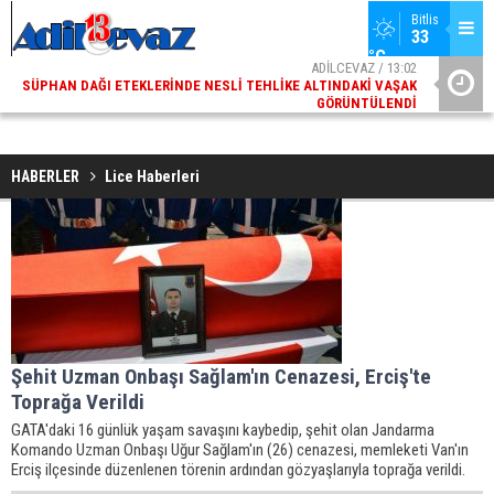
Bitlis
33 
°C
ADİLCEVAZ / 13:02
SÜPHAN DAĞI ETEKLERINDE NESLI TEHLIKE ALTINDAKI VAŞAK
ADI
GÖRÜNTÜLENDI
HABERLER
Lice Haberleri
Şehit Uzman Onbaşı Sağlam'ın Cenazesi, Erciş'te
Toprağa Verildi
GATA'daki 16 günlük yaşam savaşını kaybedip, şehit olan Jandarma
Komando Uzman Onbaşı Uğur Sağlam'ın (26) cenazesi, memleketi Van'ın
Erciş ilçesinde düzenlenen törenin ardından gözyaşlarıyla toprağa verildi.