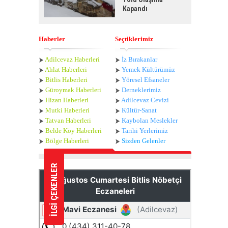
Kapandı
Haberler
Seçtiklerimiz
Adilcevaz Haberleri
İz Bırakanlar
Ahlat Haberle
ri
Yemek Kültürümüz
Bitlis Haberleri
Yöresel Efsaneler
Güroymak Haberleri
Derneklerimiz
Hizan Haberleri
Adilcevaz Cevizi
Mutki Haberleri
Kültür-Sanat
Tatvan Haberleri
Kaybolan Meslekler
Belde Köy Haberleri
Tarihi Yerlerimiz
Bölge Haberleri
Sizden Gelenler
İLGİ ÇEKENLER