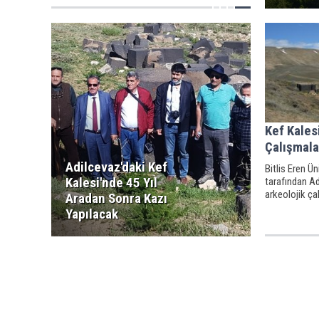
Kef Kales
Çalışmala
Adilcevaz'daki Kef
Bitlis Eren Ü
Kalesi'nde 45 Yıl
tarafından Ad
arkeolojik çal
Aradan Sonra Kazı
Yapılacak