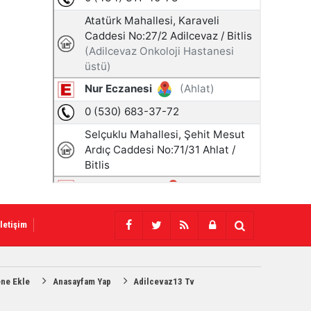
İletişim
ene Ekle
Anasayfam Yap
Adilcevaz13 Tv