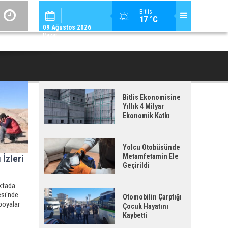
ADİLCEVAZ / 09:
Bitlis
17 °C
ADILCEVAZ ESKI KAYMAKAMLARINDAN MUSTAFA ÇIFTÇI İÇIŞLERI BAKANI OL
09 Ağustos 2026
Pazar
Bitlis Ekonomisine
Yıllık 4 Milyar
Ekonomik Katkı
Yolcu Otobüsünde
Metamfetamin Ele
 İzleri
Geçirildi
oktada
esi'nde
Otomobilin Çarptığı
 boyalar
Çocuk Hayatını
Kaybetti