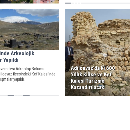
inde Arkeolojik
r Yapıldı
Adilcevaz’da ki 600
niversitesi Arkeoloji Bölümü
Yıllık Kilise ve Kef
ilcevaz ilçesindeki Kef Kalesi’nde
ışmalar yapıldı.
Kalesi Turizme
Kazandırılacak