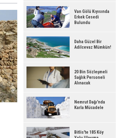
Van Gölü Kıyısında
Erkek Cesedi
Bulundu
Daha Güzel Bir
Adilcevaz Mümkün!
20 Bin Sözleşmeli
Sağlık Personeli
Alınacak
Nemrut Dağı'nda
Karla Mücadele
Bitlis'te 185 Köy
Yolu Ulaşıma