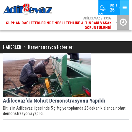
Bitlis
25 
°C
ADİLCEVAZ / 13:02
SÜPHAN DAĞI ETEKLERINDE NESLI TEHLIKE ALTINDAKI VAŞAK
ADI
GÖRÜNTÜLENDI
HABERLER
Demonstrasyon Haberleri
Adilcevaz’da Nohut Demonstrasyonu Yapıldı
Bitlis'in Adilcevaz İlçesi’nde 5 çiftçiye toplamda 25 dekarlık alanda nohut
demonstrasyonu yapıldı.