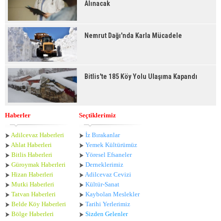
Alınacak
Nemrut Dağı'nda Karla Mücadele
Bitlis'te 185 Köy Yolu Ulaşıma Kapandı
Haberler
Seçtiklerimiz
Adilcevaz Haberleri
İz Bırakanlar
Ahlat Haberle
ri
Yemek Kültürümüz
Bitlis Haberleri
Yöresel Efsaneler
Güroymak Haberleri
Derneklerimiz
Hizan Haberleri
Adilcevaz Cevizi
Mutki Haberleri
Kültür-Sanat
Tatvan Haberleri
Kaybolan Meslekler
Belde Köy Haberleri
Tarihi Yerlerimiz
Bölge Haberleri
Sizden Gelenler