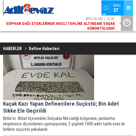
Bitlis
27 
°C
ADİLCEVAZ / 13:02
SÜPHAN DAĞI ETEKLERINDE NESLI TEHLIKE ALTINDAKI VAŞAK
ADI
GÖRÜNTÜLENDI
HABERLER
Define Haberleri
Kaçak Kazı Yapan Definecilere Suçüstü; Bin Adet
Sikke Ele Geçirildi
Bitlis'in Ahlat ilçesindeki Selçuklu Mezarlığı bölgesine, jandarma
ekiplerince düzenlenen operasyonda, 2 şüpheli 1000 adet tarihi eser ile
birlikte suçüstü yakalandı.