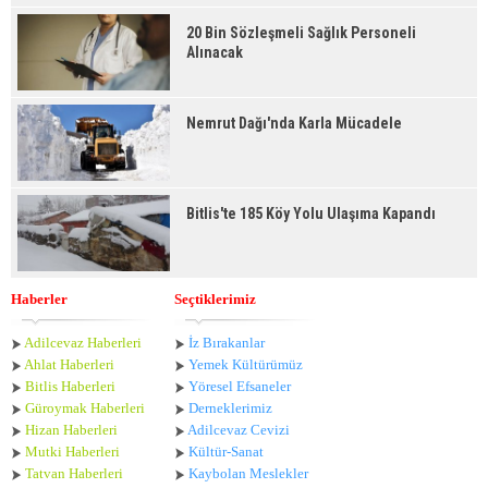
20 Bin Sözleşmeli Sağlık Personeli
Alınacak
Nemrut Dağı'nda Karla Mücadele
Bitlis'te 185 Köy Yolu Ulaşıma Kapandı
Haberler
Seçtiklerimiz
Adilcevaz Haberleri
İz Bırakanlar
Ahlat Haberle
ri
Yemek Kültürümüz
Bitlis Haberleri
Yöresel Efsaneler
Güroymak Haberleri
Derneklerimiz
Hizan Haberleri
Adilcevaz Cevizi
Mutki Haberleri
Kültür-Sanat
Tatvan Haberleri
Kaybolan Meslekler