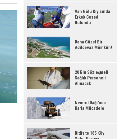
Van Gölü Kıyısında
Erkek Cesedi
Bulundu
Daha Güzel Bir
Adilcevaz Mümkün!
20 Bin Sözleşmeli
Sağlık Personeli
Alınacak
Nemrut Dağı'nda
Karla Mücadele
Bitlis'te 185 Köy
Yolu Ulaşıma