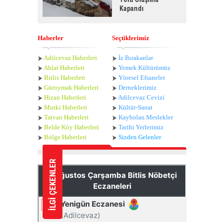
Kapandı
Haberler
Seçtiklerimiz
Adilcevaz Haberleri
İz Bırakanlar
Ahlat Haberle
ri
Yemek Kültürümüz
Bitlis Haberleri
Yöresel Efsaneler
Güroymak Haberleri
Derneklerimiz
Hizan Haberleri
Adilcevaz Cevizi
Mutki Haberleri
Kültür-Sanat
Tatvan Haberleri
Kaybolan Meslekler
Belde Köy Haberleri
Tarihi Yerlerimiz
Bölge Haberleri
Sizden Gelenler
İLGİ ÇEKENLER