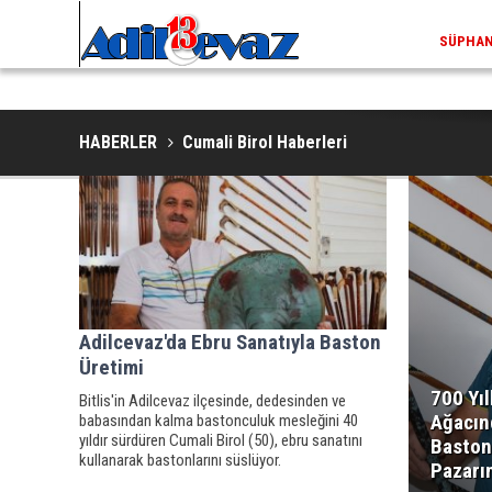
SÜPHAN 
HABERLER
Cumali Birol Haberleri
Adilcevaz'da Ebru Sanatıyla Baston
Üretimi
700 Yıl
Bitlis'in Adilcevaz ilçesinde, dedesinden ve
Ağacın
babasından kalma bastonculuk mesleğini 40
yıldır sürdüren Cumali Birol (50), ebru sanatını
Baston
kullanarak bastonlarını süslüyor.
Pazarı