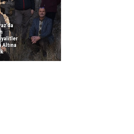
vaz’da
n
yalitler
 Altına
ak