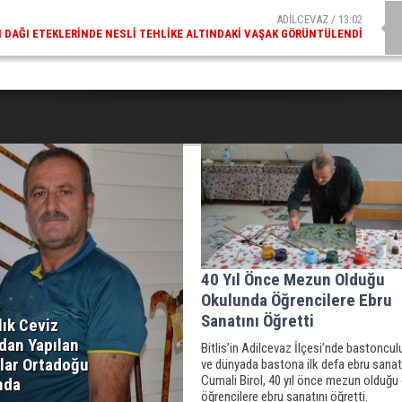
ADİLCEVAZ / 13:02
DAĞI ETEKLERINDE NESLI TEHLIKE ALTINDAKI VAŞAK GÖRÜNTÜLENDI
40 Yıl Önce Mezun Olduğu
Okulunda Öğrencilere Ebru
Sanatını Öğretti
lık Ceviz
dan Yapılan
Bitlis’in Adilcevaz İlçesi’nde bastoncu
lar Ortadoğu
ve dünyada bastona ilk defa ebru sanatı
Cumali Birol, 40 yıl önce mezun olduğu
nda
öğrencilere ebru sanatını öğretti.