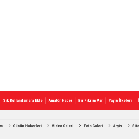
Sık Kullanılanlara Ekle
Amatör Haber
Bir Fikrim Var
Yayın İlkeleri
am
Günün Haberleri
Video Galeri
Foto Galeri
Arşiv
Sit