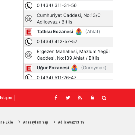
İletişim
ene Ekle
Anasayfam Yap
Adilcevaz13 Tv