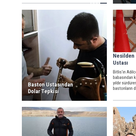
Nesilden 
Ustası
Bitlis'in Adi
babasından k
yıldır sürdüre
Baston Ustasından
bastonların di
Dolar Tepkisi