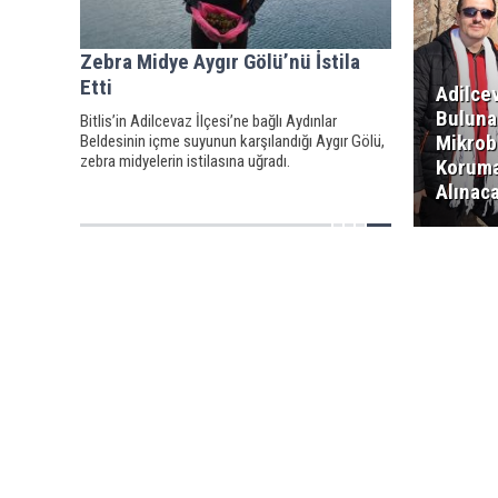
Zebra Midye Aygır Gölü’nü İstila
Etti
Adilce
Buluna
Bitlis’in Adilcevaz İlçesi’ne bağlı Aydınlar
Mikrobi
Beldesinin içme suyunun karşılandığı Aygır Gölü,
zebra midyelerin istilasına uğradı.
Koruma
Alınac