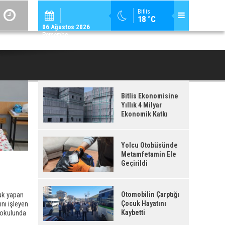
ADİLCEVAZ / 09:
Bitlis
18 °C
ADILCEVAZ ESKI KAYMAKAMLARINDAN MUSTAFA ÇIFTÇI İÇIŞLERI BAKANI OL
06 Ağustos 2026
Perşembe
Bitlis Ekonomisine
Yıllık 4 Milyar
Ekonomik Katkı
Yolcu Otobüsünde
Metamfetamin Ele
Geçirildi
luk yapan
Otomobilin Çarptığı
nı işleyen
Çocuk Hayatını
 okulunda
Kaybetti