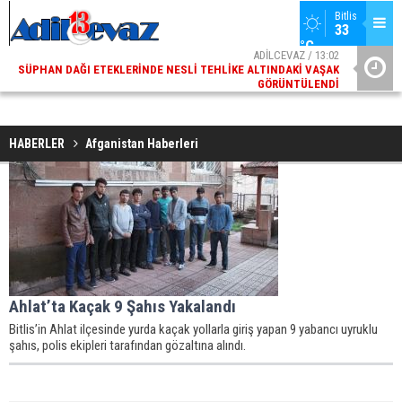
Bitlis
33 
°C
ADİLCEVAZ / 13:02
SÜPHAN DAĞI ETEKLERINDE NESLI TEHLIKE ALTINDAKI VAŞAK
ADI
GÖRÜNTÜLENDI
HABERLER
Afganistan Haberleri
Ahlat’ta Kaçak 9 Şahıs Yakalandı
Bitlis’in Ahlat ilçesinde yurda kaçak yollarla giriş yapan 9 yabancı uyruklu
şahıs, polis ekipleri tarafından gözaltına alındı.