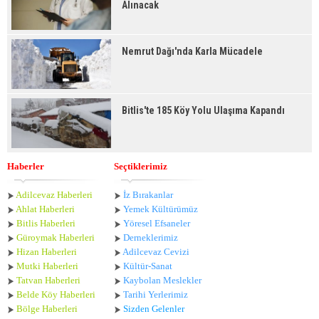
Alınacak
Nemrut Dağı'nda Karla Mücadele
Bitlis'te 185 Köy Yolu Ulaşıma Kapandı
Haberler
Seçtiklerimiz
Adilcevaz Haberleri
İz Bırakanlar
Ahlat Haberle
ri
Yemek Kültürümüz
Bitlis Haberleri
Yöresel Efsaneler
Güroymak Haberleri
Derneklerimiz
Hizan Haberleri
Adilcevaz Cevizi
Mutki Haberleri
Kültür-Sanat
Tatvan Haberleri
Kaybolan Meslekler
Belde Köy Haberleri
Tarihi Yerlerimiz
Bölge Haberleri
Sizden Gelenler