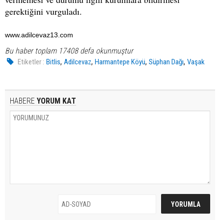
gerektiğini vurguladı.
www.adilcevaz13.com
Bu haber toplam 17408 defa okunmuştur
,
,
,
,
Etiketler :
Bitlis
Adilcevaz
Harmantepe Köyü
Süphan Dağı
Vaşak
HABERE
YORUM KAT