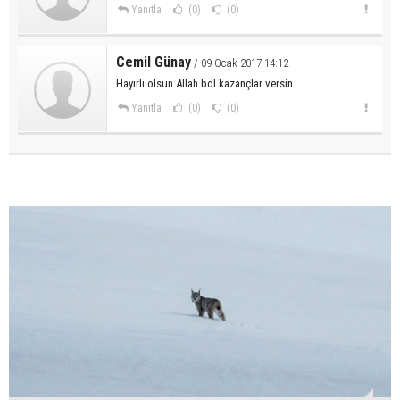
Yanıtla
(0)
(0)
Cemil Günay
/ 09 Ocak 2017 14:12
Hayırlı olsun Allah bol kazançlar versin
Yanıtla
(0)
(0)