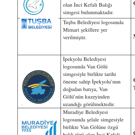
olan İnci Kefali Balığı
simgesi bulunmaktadır.
Tuşba Belediyesi logosunda
Mimari şekillere yer
verilmiştir.
İpekyolu Belediyesi
logosunda Van Gölü
simgesiyle birlikte tarihi
öneme sahip İpekyolu’nun
doğudan batıya, Van
Gölü’nün kuzeyinden
uzandığı görülmektedir.
Muradiye Belediyesi
logosunda şelale simgesiyle
birlikte Van Gölüne özgü
balık türü olan İnci Kefali