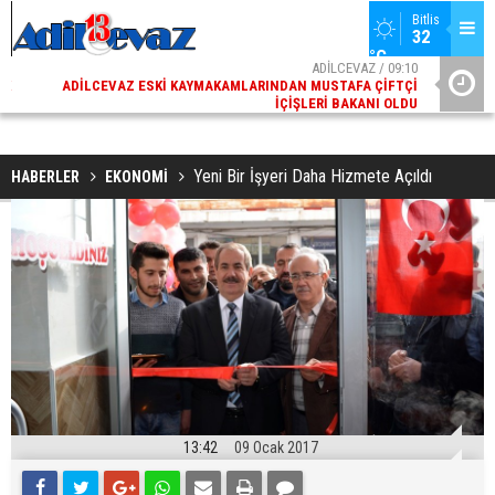
Bitlis
32 
°C
02
ADİLCEVAZ / 09:10
AK
ADILCEVAZ ESKI KAYMAKAMLARINDAN MUSTAFA ÇIFTÇI
DI
İÇIŞLERI BAKANI OLDU
Yeni Bir İşyeri Daha Hizmete Açıldı
HABERLER
EKONOMİ
13:42
09 Ocak 2017