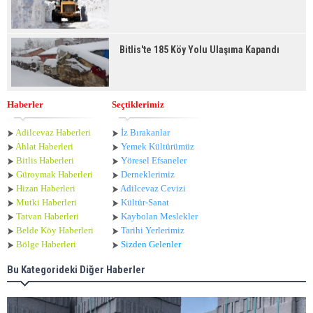
Bitlis'te 185 Köy Yolu Ulaşıma Kapandı
Haberler
Seçtiklerimiz
Adilcevaz Haberleri
İz Bırakanlar
Ahlat Haberle
ri
Yemek Kültürümüz
Bitlis Haberleri
Yöresel Efsaneler
Güroymak Haberleri
Derneklerimiz
Hizan Haberleri
Adilcevaz Cevizi
Mutki Haberleri
Kültür-Sanat
Tatvan Haberleri
Kaybolan Meslekler
Belde Köy Haberleri
Tarihi Yerlerimiz
Bölge Haberleri
Sizden Gelenler
Bu Kategorideki Diğer Haberler