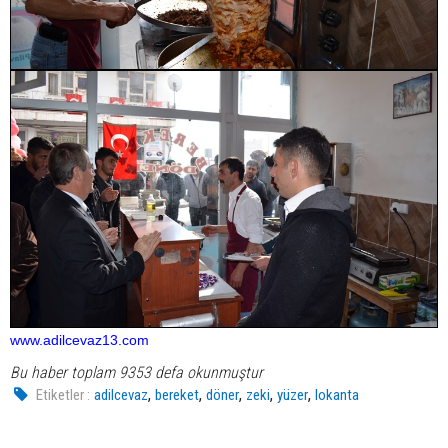
www.adilcevaz13.com
Bu haber toplam 9353 defa okunmuştur
,
,
,
,
,
Etiketler :
adilcevaz
bereket
döner
zeki
yüzer
lokanta