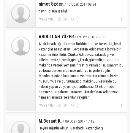
nimet özden
/ 10 Ocak 2017 08:34
hayırlı olsun işallah
Yanıtla
(0)
(0)
ABDULLAH YÜZER
/ 09 Ocak 2017 21:19
Allah hayırlı uğurlu etsin.Rabbim bol ve bereketli, helal
kazançlar nasip etsin. Gerçekten Adilcevaz'a böyle bir
kazanım önemlidir. Çünkü;Adilcevaz vatandaşı ve
ailleler temiz,hijyenik,geniş,ferah,güvenilir,huzurlu bir
mekanda yemek yemenin fırsatını yakaladılar. Umarım bu
ve buna benzer nice mekanlar ve iş yerleri açılır.
Memleketimizin kalkınması ve ticaretin artması bizim
huzurumuz ve gururumuz olmalıdır.Bu vesileyle bu
haberi yapan ve yayınlayan adilcevaz 13 ekibinede
sonsuz şükranlarımı sunarım. Antalya'dan Adilcevazlı
hemşerilerimize selamlar saygılar.
Yanıtla
(0)
(0)
M.Beraat K.
/ 09 Ocak 2017 17:12
Hayırlı uğurlu olsun 'Bereketli' kazançlar ;)