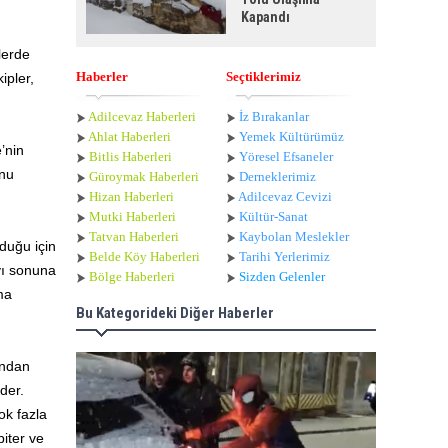
Kapandı
lerde
Haberler
Seçtiklerimiz
ipler,
Adilcevaz Haberleri
İz Bırakanlar
Ahlat Haberle
ri
Yemek Kültürümüz
’nin
Bitlis Haberleri
Yöresel Efsaneler
unu
Güroymak Haberleri
Derneklerimiz
Hizan Haberleri
Adilcevaz Cevizi
Mutki Haberleri
Kültür-Sanat
Tatvan Haberleri
Kaybolan Meslekler
duğu için
Belde Köy Haberleri
Tarihi Yerlerimiz
yı sonuna
Bölge Haberleri
Sizden Gelenler
ma
Bu Kategorideki Diğer Haberler
ından
der.
ok fazla
biter ve