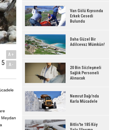
Van Gölü Kıyısında
Erkek Cesedi
Bulundu
Daha Güzel Bir
Adilcevaz Mümkün!
A+
 5
A-
20 Bin Sözleşmeli
.
Sağlık Personeli
Alınacak
mücadele
Nemrut Dağı'nda
Karla Mücadele
are
lı Meydan
Bitlis'te 185 Köy
la
Yolu Ulaşıma