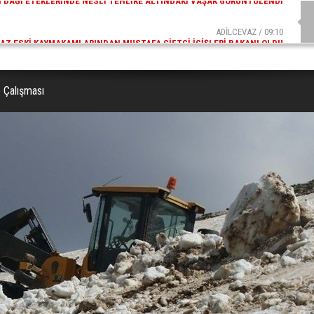
ADİLCEVAZ / 09:10
AZ ESKI KAYMAKAMLARINDAN MUSTAFA ÇIFTÇI İÇIŞLERI BAKANI OLDU
 Çalışması