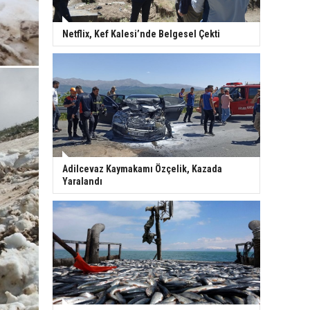
Netflix, Kef Kalesi’nde Belgesel Çekti
Adilcevaz Kaymakamı Özçelik, Kazada
Yaralandı