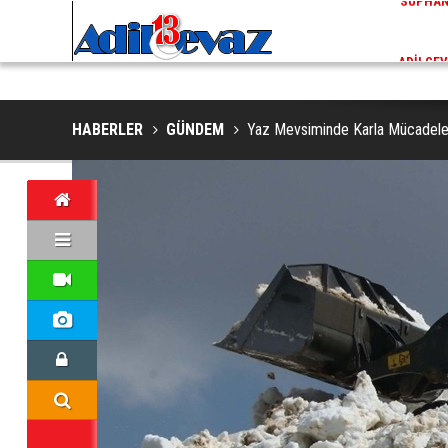
ADİLCEVAZ / 13:02
EKLERINDE NESLI TEHLIKE ALTINDAKI VAŞAK GÖRÜNTÜLENDI
ADILCEV
HABERLER
GÜNDEM
Yaz Mevsiminde Karla Mücadele