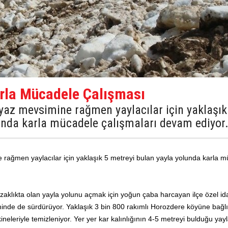
rla Mücadele Çalışması
e yaz mevsimine rağmen yaylacılar için yaklaşık
unda karla mücadele çalışmaları devam ediyor
ne rağmen yaylacılar için yaklaşık 5 metreyi bulan yayla yolunda karla 
uzaklıkta olan yayla yolunu açmak için yoğun çaba harcayan ilçe özel id
minde de sürdürüyor. Yaklaşık 3 bin 800 rakımlı Horozdere köyüne bağ
kineleriyle temizleniyor. Yer yer kar kalınlığının 4-5 metreyi bulduğu yay