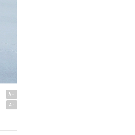
A+
A-