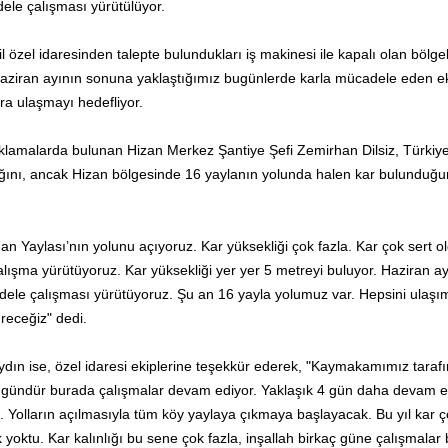
ele çalışması yürütülüyor.
il özel idaresinden talepte bulundukları iş makinesi ile kapalı olan bölge
Haziran ayının sonuna yaklaştığımız bugünlerde karla mücadele eden ek
ra ulaşmayı hedefliyor.
klamalarda bulunan Hizan Merkez Şantiye Şefi Zemirhan Dilsiz, Türkiye
ığını, ancak Hizan bölgesinde 16 yaylanın yolunda halen kar bulunduğ
n Yaylası’nın yolunu açıyoruz. Kar yüksekliği çok fazla. Kar çok sert ol
alışma yürütüyoruz. Kar yüksekliği yer yer 5 metreyi buluyor. Haziran a
le çalışması yürütüyoruz. Şu an 16 yayla yolumuz var. Hepsini ulaşı
receğiz" dedi.
dın ise, özel idaresi ekiplerine teşekkür ederek, "Kaymakamımız taraf
5 gündür burada çalışmalar devam ediyor. Yaklaşık 4 gün daha devam e
Yolların açılmasıyla tüm köy yaylaya çıkmaya başlayacak. Bu yıl kar ç
 yoktu. Kar kalınlığı bu sene çok fazla, inşallah birkaç güne çalışmalar 