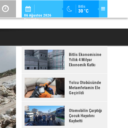
ADİLCEVAZ / 12:
Bitlis
30 °C
ADILCEVAZ'DA KUDUZ VAKASI TESPIT EDILEN KÖY, KARANTINAYA ALIN
06 Ağustos 2026
Perşembe
Bitlis Ekonomisine
Yıllık 4 Milyar
Ekonomik Katkı
Yolcu Otobüsünde
Metamfetamin Ele
Geçirildi
Otomobilin Çarptığı
Çocuk Hayatını
Kaybetti