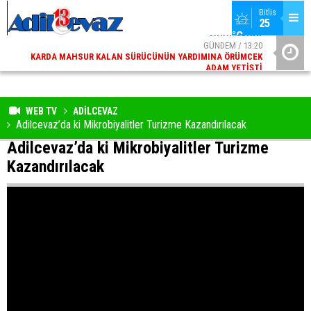
Bitlis
25 
°C
06
GÜNDEM / 13:20
ED
KARDA MAHSUR KALAN SÜRÜCÜNÜN YARDIMINA ÖRÜMCEK
ÜNIVERSIT
AY
ADAM YETIŞTI
WEB TV
ADİLCEVAZ
Adilcevaz’da ki Mikrobiyalitler Turizme Kazandırılacak
Adilcevaz’da ki Mikrobiyalitler Turizme
Kazandırılacak