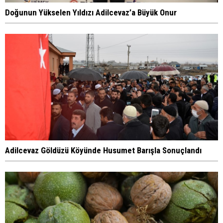
Doğunun Yükselen Yıldızı Adilcevaz’a Büyük Onur
Adilcevaz Göldüzü Köyünde Husumet Barışla Sonuçlandı