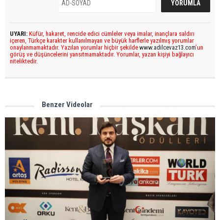
UYARI:
Küfür, hakaret, rencide edici cümleler veya imalar, inançlara saldırı
içeren, Türkçe karakter kullanılmayan ve büyük harflerle yazılmış yorumlar
onaylanmamaktadır. Yazılan yorumlar hiçbir şekilde
www.adilcevaz13.com
’un
görüş ve düşüncelerini yansıtmamaktadır. Yorumlar, yazan kişiyi bağlayıcı
niteliktedir.
Benzer Videolar