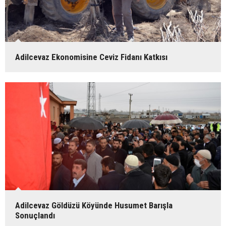
Adilcevaz Ekonomisine Ceviz Fidanı Katkısı
Adilcevaz Göldüzü Köyünde Husumet Barışla
Sonuçlandı