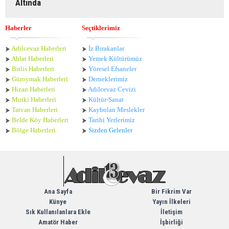
Altında
Haberler
Seçtiklerimiz
Adilcevaz Haberleri
İz Bırakanlar
Ahlat Haberle
ri
Yemek Kültürümüz
Bitlis Haberleri
Yöresel Efsaneler
Güroymak Haberleri
Derneklerimiz
Hizan Haberleri
Adilcevaz Cevizi
Mutki Haberleri
Kültür-Sanat
Tatvan Haberleri
Kaybolan Meslekler
Belde Köy Haberleri
Tarihi Yerlerimiz
Bölge Haberleri
Sizden Gelenler
Ana Sayfa
Bir Fikrim Var
Künye
Yayın İlkeleri
Sık Kullanılanlara Ekle
İletişim
Amatör Haber
İşbirliği