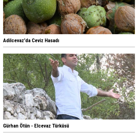
Adilcevaz'da Ceviz Hasadı
Gürhan Ötün - Elcevaz Türküsü