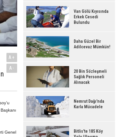
Van Gölü Kıyısında
Erkek Cesedi
Bulundu
Daha Güzel Bir
Adilcevaz Mümkün!
A+
A-
20 Bin Sözleşmeli
in
Sağlık Personeli
Alınacak
Nemrut Dağı'nda
soy’u
Karla Mücadele
e Başkanı
Bitlis'te 185 Köy
rti Genel
Yolu Ulaşıma