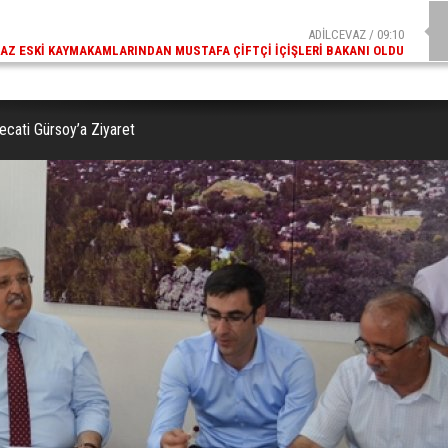
ADİLCEVAZ / 09:10
AZ ESKI KAYMAKAMLARINDAN MUSTAFA ÇIFTÇI İÇIŞLERI BAKANI OLDU
cati Gürsoy’a Ziyaret