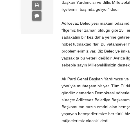
Başkan Yardımcısı ve Bitlis Milletveki
ilçelerinin başında geliyor" dedi.
Adilcevaz Belediyesi makam odasında
"İlçemiz her zaman olduğu gibi 15 T
sadakatini bir kez daha yerine getire
nöbet tutmaktadırlar. Bu vatansever 
problemlerimiz var. Biz Belediye imk
yapsak ta bu yeterli değildir. Ayrıca 
sebeple sayın Milletvekilimizin destekl
Ak Parti Genel Başkan Yardımcısı ve B
yönüyle muhteşem bir yer. Tüm Türkiye
gündüz demeden Demokrasi nöbetlerin
süreçte Adilcevaz Belediye Başkanımız
Başkomutanımızın emrini alan hemşeri
yaşayan hemşerilerimize her türlü hizm
müjdelerimiz olacak" dedi.