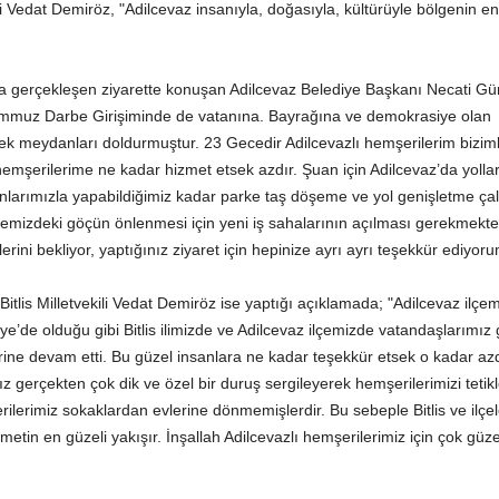
li Vedat Demiröz, "Adilcevaz insanıyla, doğasıyla, kültürüyle bölgenin e
 gerçekleşen ziyarette konuşan Adilcevaz Belediye Başkanı Necati Gü
emmuz Darbe Girişiminde de vatanına. Bayrağına ve demokrasiye olan
rek meydanları doldurmuştur. 23 Gecedir Adilcevazlı hemşerilerim bizimle
hemşerilerime ne kadar hizmet etsek azdır. Şuan için Adilcevaz’da yolla
anlarımızla yapabildiğimiz kadar parke taş döşeme ve yol genişletme ça
ilçemizdeki göçün önlenmesi için yeni iş sahalarının açılması gerekmekte
erini bekliyor, yaptığınız ziyaret için hepinize ayrı ayrı teşekkür ediyor
itlis Milletvekili Vedat Demiröz ise yaptığı açıklamada; "Adilcevaz ilçem
’de olduğu gibi Bitlis ilimizde ve Adilcevaz ilçemizde vatandaşlarımız
e devam etti. Bu güzel insanlara ne kadar teşekkür etsek o kadar azd
 gerçekten çok dik ve özel bir duruş sergileyerek hemşerilerimizi tetikl
lerimiz sokaklardan evlerine dönmemişlerdir. Bu sebeple Bitlis ve ilçe
etin en güzeli yakışır. İnşallah Adilcevazlı hemşerilerimiz için çok güze