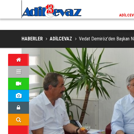
ADİLCEVAZ / 13:02
EKLERINDE NESLI TEHLIKE ALTINDAKI VAŞAK GÖRÜNTÜLENDI
ADILCEV
HABERLER
ADİLCEVAZ
Vedat Demiröz’den Başkan Ne