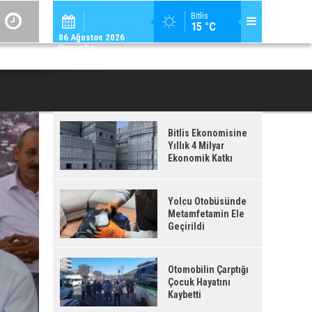
ADİLCEVAZ / 12:
Bitlis
15 °C
ADILCEVAZ'DA KUDUZ VAKASI TESPIT EDILEN KÖY, KARANTINAYA ALIN
06 Ağustos 2026
Perşembe
Bitlis Ekonomisine
Yıllık 4 Milyar
Ekonomik Katkı
Yolcu Otobüsünde
Metamfetamin Ele
Geçirildi
Otomobilin Çarptığı
Çocuk Hayatını
Kaybetti