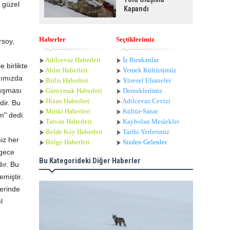
n güzel
Kapandı
Haberler
Seçtiklerimiz
rsoy,
Adilcevaz Haberleri
İz Bırakanlar
 birlikte
Ahlat Haberle
ri
Yemek Kültürümüz
rımızda
Bitlis Haberleri
Yöresel Efsaneler
lışması
Güroymak Haberleri
Derneklerimiz
Hizan Haberleri
Adilcevaz Cevizi
dir. Bu
Mutki Haberleri
Kültür-Sanat
um" dedi.
Tatvan Haberleri
Kaybolan Meslekler
Belde Köy Haberleri
Tarihi Yerlerimiz
iz her
Bölge Haberleri
Sizden Gelenler
 gece
Bu Kategorideki Diğer Haberler
ır. Bu
emiştir.
lerinde
l