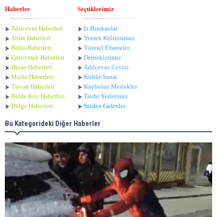
Haberler
Seçtiklerimiz
Adilcevaz Haberleri
İz Bırakanlar
Ahlat Haberle
ri
Yemek Kültürümüz
Bitlis Haberleri
Yöresel Efsaneler
Güroymak Haberleri
Derneklerimiz
Hizan Haberleri
Adilcevaz Cevizi
Mutki Haberleri
Kültür-Sanat
Tatvan Haberleri
Kaybolan Meslekler
Belde Köy Haberleri
Tarihi Yerlerimiz
Bölge Haberleri
Sizden Gelenler
Bu Kategorideki Diğer Haberler