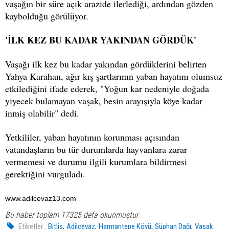
vaşağın bir süre açık arazide ilerlediği, ardından gözden
kaybolduğu görülüyor.
'İLK KEZ BU KADAR YAKINDAN GÖRDÜK'
Vaşağı ilk kez bu kadar yakından gördüklerini belirten
Yahya Karahan, ağır kış şartlarının yaban hayatını olumsuz
etkilediğini ifade ederek, "Yoğun kar nedeniyle doğada
yiyecek bulamayan vaşak, besin arayışıyla köye kadar
inmiş olabilir" dedi.
Yetkililer, yaban hayatının korunması açısından
vatandaşların bu tür durumlarda hayvanlara zarar
vermemesi ve durumu ilgili kurumlara bildirmesi
gerektiğini vurguladı.
www.adilcevaz13.com
Bu haber toplam 17325 defa okunmuştur
,
,
,
,
Etiketler :
Bitlis
Adilcevaz
Harmantepe Köyü
Süphan Dağı
Vaşak