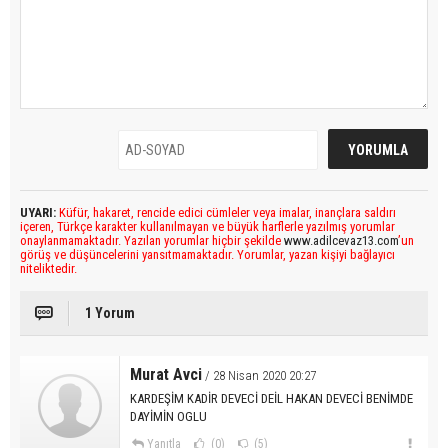
UYARI:
Küfür, hakaret, rencide edici cümleler veya imalar, inançlara saldırı
içeren, Türkçe karakter kullanılmayan ve büyük harflerle yazılmış yorumlar
onaylanmamaktadır. Yazılan yorumlar hiçbir şekilde
www.adilcevaz13.com
’un
görüş ve düşüncelerini yansıtmamaktadır. Yorumlar, yazan kişiyi bağlayıcı
niteliktedir.
1 Yorum
Murat Avci
/ 28 Nisan 2020 20:27
KARDEŞİM KADİR DEVECİ DEİL HAKAN DEVECİ BENİMDE
DAYİMİN OGLU
Yanıtla
(0)
(5)