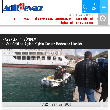
Bitlis
26 
°C
02
ADİLCEVAZ / 09:10
AK
ADILCEVAZ ESKI KAYMAKAMLARINDAN MUSTAFA ÇIFTÇI
DI
İÇIŞLERI BAKANI OLDU
HABERLER
GÜNDEM
Van Gölü'ne Açılan Kişinin Cansız Bedenine Ulaşıldı
17:22
28 Nisan 2020