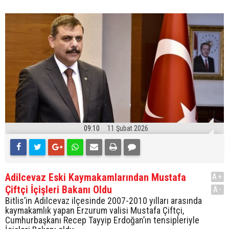
09:10
11 Şubat 2026
Adilcevaz Eski Kaymakamlarından Mustafa
A+
Çiftçi İçişleri Bakanı Oldu
A-
Bitlis’in Adilcevaz ilçesinde 2007-2010 yılları arasında
kaymakamlık yapan Erzurum valisi Mustafa Çiftçi,
Cumhurbaşkanı Recep Tayyip Erdoğan’ın tensipleriyle