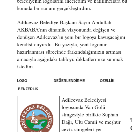
belediyenin logolarını inceledim ve katılımcılara bu
konuda bir sunum gerçekleştirdim.
Adilcevaz Belediye Başkanı Sayın Abdullah
AKBABA’nın dinamik vizyonunda değişen ve
dönüşen Adilcevaz’ın yeni bir logoya kavuşacağını
kendisi duyurdu. Bu yazıyla, yeni logonun
hazırlanması sürecinde farkındalığımızın artması
amacıyla aşağıdaki tabloyu dikkatlerinize sunmak
istedim.
LOGO DEĞERLENDİRME ÖZELLİK
BENZERLİK
Adilcevaz Belediyesi
logosunda Van Gölü
simgesiyle birlikte Süphan
Dağı, Ulu Camii ve meşhur
ceviz simgeleri yer