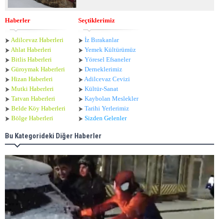
Haberler
Seçtiklerimiz
Adilcevaz Haberleri
İz Bırakanlar
Ahlat Haberle
ri
Yemek Kültürümüz
Bitlis Haberleri
Yöresel Efsaneler
Güroymak Haberleri
Derneklerimiz
Hizan Haberleri
Adilcevaz Cevizi
Mutki Haberleri
Kültür-Sanat
Tatvan Haberleri
Kaybolan Meslekler
Belde Köy Haberleri
Tarihi Yerlerimiz
Bölge Haberleri
Sizden Gelenler
Bu Kategorideki Diğer Haberler