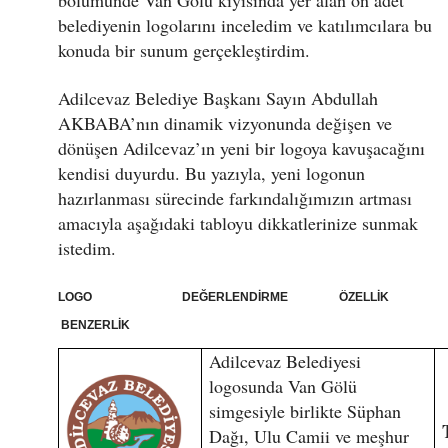
bölümünde Van Gölü kıyısında yer alan on adet
belediyenin logolarını inceledim ve katılımcılara bu
konuda bir sunum gerçekleştirdim.
Adilcevaz Belediye Başkanı Sayın Abdullah
AKBABA’nın dinamik vizyonunda değişen ve
dönüşen Adilcevaz’ın yeni bir logoya kavuşacağını
kendisi duyurdu. Bu yazıyla, yeni logonun
hazırlanması sürecinde farkındalığımızın artması
amacıyla aşağıdaki tabloyu dikkatlerinize sunmak
istedim.
LOGO DEĞERLENDİRME ÖZELLİK
BENZERLİK
Adilcevaz Belediyesi
logosunda Van Gölü
simgesiyle birlikte Süphan
Dağı, Ulu Camii ve meşhur