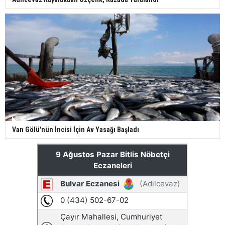
Van Gölü'nün İncisi İçin Av Yasağı Başladı