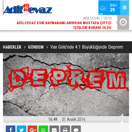
Bitlis
29 
°C
02
ADİLCEVAZ / 09:10
AK
ADILCEVAZ ESKI KAYMAKAMLARINDAN MUSTAFA ÇIFTÇI
DI
İÇIŞLERI BAKANI OLDU
Van Gölü'nde 4.1 Büyüklüğünde Deprem
HABERLER
GÜNDEM
16:49
31 Aralık 2016