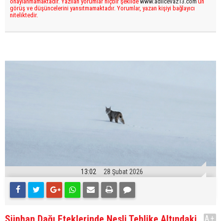
onaylanmamaktadır. Yazılan yorumlar hiçbir şekilde
www.adilcevaz13.com
’un
görüş ve düşüncelerini yansıtmamaktadır. Yorumlar, yazan kişiyi bağlayıcı
niteliktedir.
13:02
28 Şubat 2026
Süphan Dağı Eteklerinde Nesli Tehlike Altındaki
A+