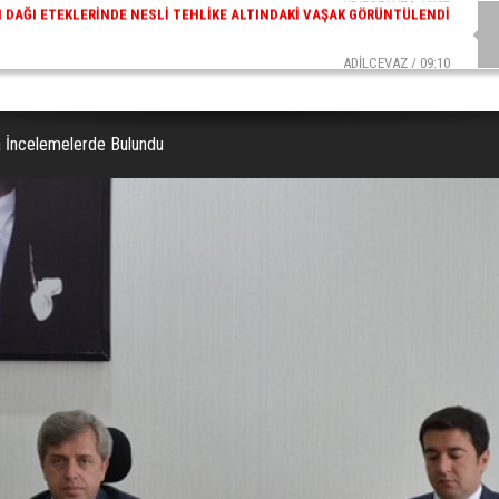
ADİLCEVAZ / 09:10
AZ ESKI KAYMAKAMLARINDAN MUSTAFA ÇIFTÇI İÇIŞLERI BAKANI OLDU
a İncelemelerde Bulundu