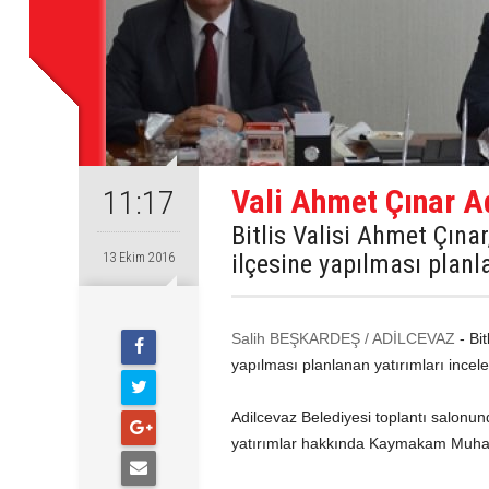
Vali Ahmet Çınar A
11:17
Bitlis Valisi Ahmet Çınar
ilçesine yapılması planla
13 Ekim 2016
Salih BEŞKARDEŞ / ADİLCEVAZ
- Bit
yapılması planlanan yatırımları incele
Adilcevaz Belediyesi toplantı salonund
yatırımlar hakkında Kaymakam Muhamm