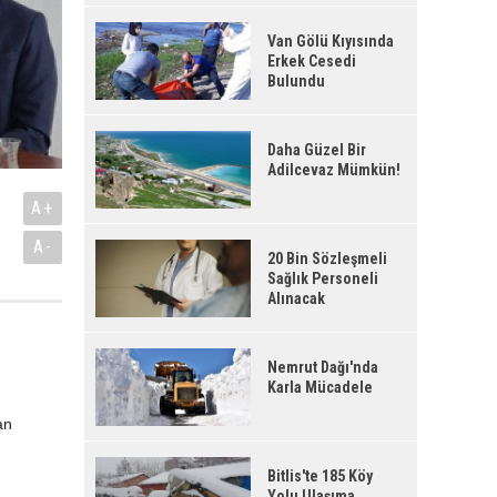
Van Gölü Kıyısında
Erkek Cesedi
Bulundu
Daha Güzel Bir
Adilcevaz Mümkün!
A+
A-
20 Bin Sözleşmeli
Sağlık Personeli
Alınacak
Nemrut Dağı'nda
Karla Mücadele
an
Bitlis'te 185 Köy
Yolu Ulaşıma