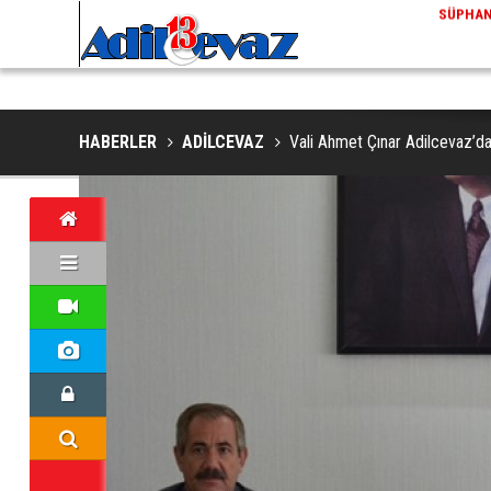
ADİLCEVAZ / 13:02
EKLERINDE NESLI TEHLIKE ALTINDAKI VAŞAK GÖRÜNTÜLENDI
ADILCEV
HABERLER
ADİLCEVAZ
Vali Ahmet Çınar Adilcevaz’d