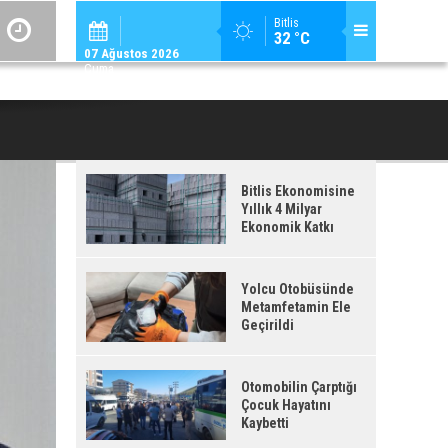
ADİLCEVAZ / 12:
Bitlis
32 °C
ADILCEVAZ'DA KUDUZ VAKASI TESPIT EDILEN KÖY, KARANTINAYA ALIN
07 Ağustos 2026
Cuma
Bitlis Ekonomisine
Yıllık 4 Milyar
Ekonomik Katkı
Yolcu Otobüsünde
Metamfetamin Ele
Geçirildi
Otomobilin Çarptığı
Çocuk Hayatını
Kaybetti