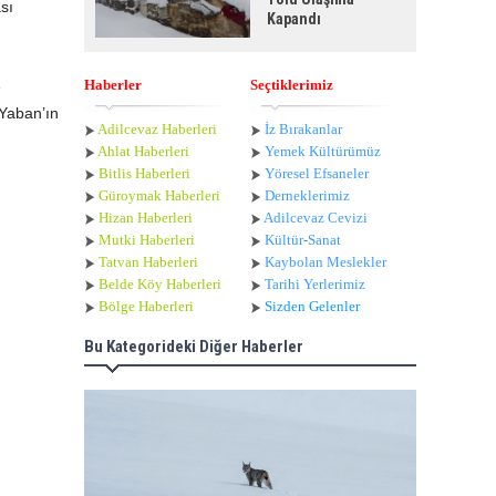
sı
Kapandı
Haberler
Seçtiklerimiz
e
Yaban’ın
Adilcevaz Haberleri
İz Bırakanlar
Ahlat Haberle
ri
Yemek Kültürümüz
Bitlis Haberleri
Yöresel Efsaneler
Güroymak Haberleri
Derneklerimiz
Hizan Haberleri
Adilcevaz Cevizi
Mutki Haberleri
Kültür-Sanat
Tatvan Haberleri
Kaybolan Meslekler
Belde Köy Haberleri
Tarihi Yerlerimiz
Bölge Haberleri
Sizden Gelenler
Bu Kategorideki Diğer Haberler