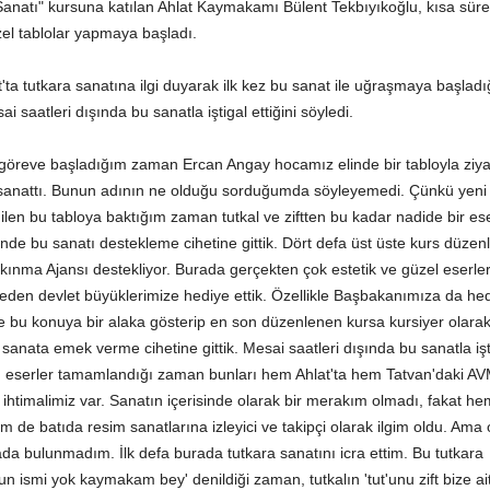
anatı" kursuna katılan Ahlat Kaymakamı Bülent Tekbıyıkoğlu, kısa sür
el tablolar yapmaya başladı.
'ta tutkara sanatına ilgi duyarak ilk kez bu sanat ile uğraşmaya başladı
saatleri dışında bu sanatla iştigal ettiğini söyledi.
göreve başladığım zaman Ercan Angay hocamız elinde bir tabloyla ziy
 sanattı. Bunun adının ne olduğu sorduğumda söyleyemedi. Çünkü yeni 
ilen bu tabloya baktığım zaman tutkal ve ziftten bu kadar nadide bir es
nde bu sanatı destekleme cihetine gittik. Dört defa üst üste kurs düzenl
nma Ajansı destekliyor. Burada gerçekten çok estetik ve güzel eserler
ret eden devlet büyüklerimize hediye ettik. Özellikle Başbakanımıza da hed
bu konuya bir alaka gösterip en son düzenlenen kursa kursiyer olara
u sanata emek verme cihetine gittik. Mesai saatleri dışında bu sanatla işt
an eserler tamamlandığı zaman bunları hem Ahlat'ta hem Tatvan'daki A
htimalimiz var. Sanatın içerisinde olarak bir merakım olmadı, fakat he
m de batıda resim sanatlarına izleyici ve takipçi olarak ilgim oldu. Ama
icrada bulunmadım. İlk defa burada tutkara sanatını icra ettim. Bu tutkara
 ismi yok kaymakam bey' denildiği zaman, tutkalın 'tut'unu zift bize ait