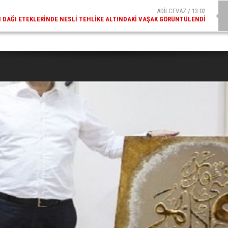
ADİLCEVAZ / 09:10
AZ ESKI KAYMAKAMLARINDAN MUSTAFA ÇIFTÇI İÇIŞLERI BAKANI OLDU