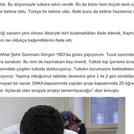
e aldık. Bu düşünceyle tutkara adını verdik. Bu da bizim hem büyük sesli
kelime oldu. Türkçe bir kelime oldu. Belki bunu da kelime hazinemiz i
ığı sanatın yeni olması itibariyle isim bulamadıkları ifade ederek, Ka
nı ise oldukça beğendiklerini ifade etti.
r Ahlat Şehit Sümmani Görgen YBO'da görev yapıyorum. Tuval üzerinde 
ara sanatıdır. Bu ismi de kaymakam bey önerdi. Tutkalı tüp içerisine bır
indeki çizgileri tutkalla dolduruyoruz. Tutkalın kurumasını bekledikte
uyoruz. Yapmış olduğumuz tablolar desenine göre 1 ila 2 gün sürebiliy
olmayan bir sanat. DAKA kapsamında yapılan proje kapsamında 20 öğre
ar. Açılacak olan sergiyle projeyi tamamlayacağız" diye konuştu.