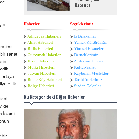
ede
Kapandı
Haberler
Seçtiklerimiz
ğını
Adilcevaz Haberleri
İz Bırakanlar
Ahlat Haberle
ri
Yemek Kültürümüz
aretime
Bitlis Haberleri
Yöresel Efsaneler
bir sanat
Güroymak Haberleri
Derneklerimiz
Hizan Haberleri
Adilcevaz Cevizi
erin
Mutki Haberleri
Kültür-Sanat
edik.
Tatvan Haberleri
Kaybolan Meslekler
 ortaya
Belde Köy Haberleri
Tarihi Yerlerimiz
iye ettik.
Bölge Haberleri
Sizden Gelenler
k
Bu Kategorideki Diğer Haberler
igal
VM'de
m İslami
 onun
 bir