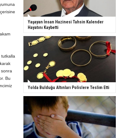
 uyumuna
çerisine
Yaşayan İnsan Hazinesi Tahsin Kalender
Hayatını Kaybetti
ymakam
tutkalla
akarak
n sonra
or. Bu
ncimiz
Yolda Bulduğu Altınları Polislere Teslim Etti