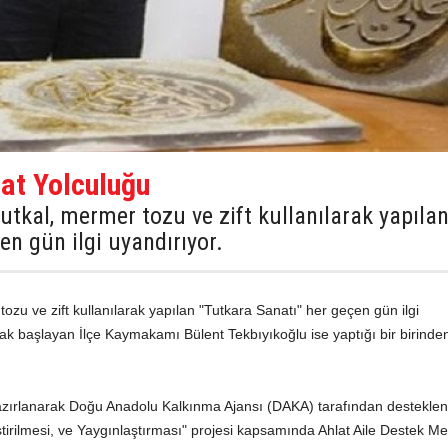
nat Yolculuğu
 tutkal, mermer tozu ve zift kullanılarak yapıla
en gün ilgi uyandırıyor.
r tozu ve zift kullanılarak yapılan "Tutkara Sanatı" her geçen gün ilgi
k başlayan İlçe Kaymakamı Bülent Tekbıyıkoğlu ise yaptığı bir birinde
azırlanarak Doğu Anadolu Kalkınma Ajansı (DAKA) tarafından destekle
ştirilmesi, ve Yaygınlaştırması" projesi kapsamında Ahlat Aile Destek Me