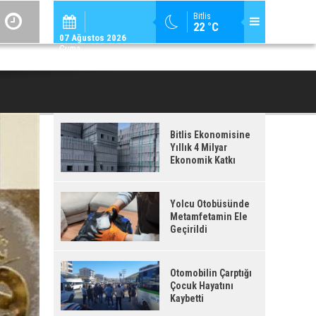
ADİLCEVAZ / 12:
Bitlis
22 °C
ADILCEVAZ'DA KUDUZ VAKASI TESPIT EDILEN KÖY, KARANTINAYA ALIN
07 Ağustos 2026
Cuma
Bitlis Ekonomisine
Yıllık 4 Milyar
Ekonomik Katkı
Yolcu Otobüsünde
Metamfetamin Ele
Geçirildi
Otomobilin Çarptığı
Çocuk Hayatını
Kaybetti