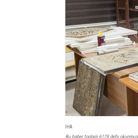
İHA
Bu haber toplam 6129 defa okunmuş