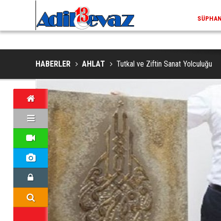
ADİLCEVAZ / 13:02
EKLERINDE NESLI TEHLIKE ALTINDAKI VAŞAK GÖRÜNTÜLENDI
ADILCEV
HABERLER
AHLAT
Tutkal ve Ziftin Sanat Yolculuğu