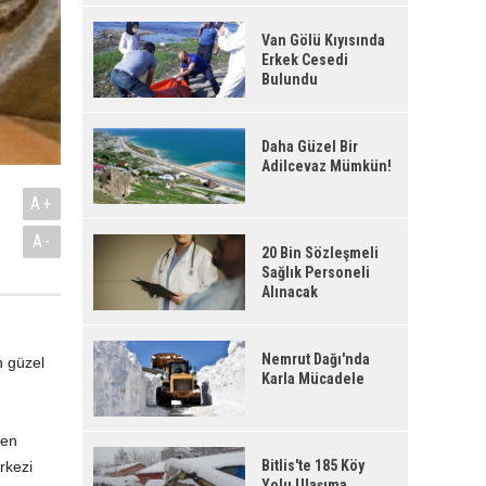
Van Gölü Kıyısında
Erkek Cesedi
Bulundu
Daha Güzel Bir
Adilcevaz Mümkün!
A+
n
A-
20 Bin Sözleşmeli
Sağlık Personeli
Alınacak
Nemrut Dağı'nda
n güzel
Karla Mücadele
nen
Bitlis'te 185 Köy
rkezi
Yolu Ulaşıma