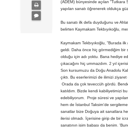
(ADEM) bünyesinde açılan "Tutkara S
yapılan sanatı öğrenerek oldukça güz
Bu sanatı ilk defa duyduğunu ve Ahlat
belirten Kaymakam Tekbıyıkoğlu, mesai 
Kaymakam Tekbıyıkoğlu, "Burada ilk 
geldi. Daha önce hiç görmediğim bir
olduğu için adı yoktu. Bana hediye ed
çıkacağını hiç ummazdım. 2 yıl içerisi
Son kursumuzu da Doğu Anadolu Kalkı
çıktı. Bu eserlerimizi de ilimizi ziya
Orada da çok teveccüh gördü. Bende 
katıldım. Bizde kendi kabiliyetimizi b
edebiliyorum. Proje süresi ve yapıl
hem de İstanbul Taksim'de sergileme i
sanatlar bize Doğuya ait sanatlara he
ilerisi olmadı. İçerisine girip de bir 
sanatının isim babası da benim. 'Bunun