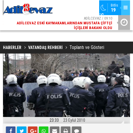
Bitlis
19 
°C
02
ADİLCEVAZ / 09:10
AK
ADILCEVAZ ESKI KAYMAKAMLARINDAN MUSTAFA ÇIFTÇI
DI
İÇIŞLERI BAKANI OLDU
Toplantı ve Gösteri
HABERLER
VATANDAŞ REHBERİ
23:33
23 Eylül 2010