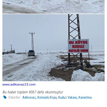
www.adilcevaz13.com
Bu haber toplam 9067 defa okunmuştur
,
,
,
Etiketler :
Adilcevaz
Kömürlü Köyü
Kuduz Vakası
Karantina