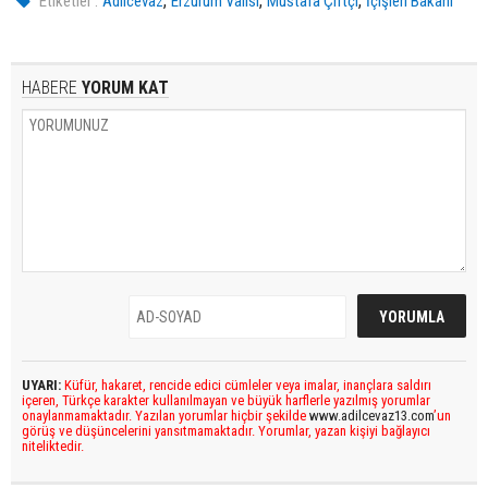
,
,
,
Etiketler :
Adilcevaz
Erzurum Valisi
Mustafa Çiftçi
İçişleri Bakanı
HABERE
YORUM KAT
UYARI:
Küfür, hakaret, rencide edici cümleler veya imalar, inançlara saldırı
içeren, Türkçe karakter kullanılmayan ve büyük harflerle yazılmış yorumlar
onaylanmamaktadır. Yazılan yorumlar hiçbir şekilde
www.adilcevaz13.com
’un
görüş ve düşüncelerini yansıtmamaktadır. Yorumlar, yazan kişiyi bağlayıcı
niteliktedir.