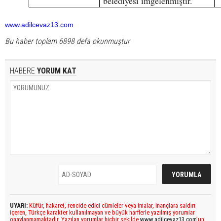
belediyesi imgelenmiştir.
www.adilcevaz13.com
Bu haber toplam 6898 defa okunmuştur
HABERE
YORUM KAT
UYARI:
Küfür, hakaret, rencide edici cümleler veya imalar, inançlara saldırı
içeren, Türkçe karakter kullanılmayan ve büyük harflerle yazılmış yorumlar
onaylanmamaktadır. Yazılan yorumlar hiçbir şekilde
www.adilcevaz13.com
’un