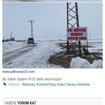
www.adilcevaz13.com
Bu haber toplam 9132 defa okunmuştur
,
,
,
Etiketler :
Adilcevaz
Kömürlü Köyü
Kuduz Vakası
Karantina
HABERE
YORUM KAT