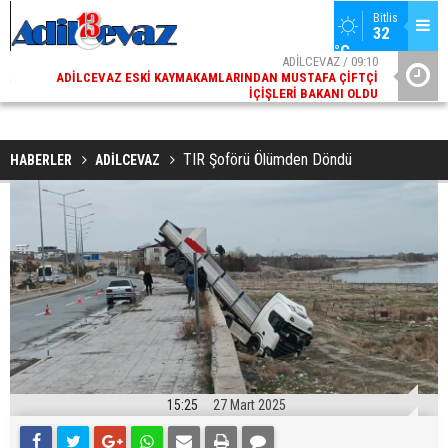
Bitlis
32 
°C
02
ADİLCEVAZ / 09:10
AK
ADILCEVAZ ESKI KAYMAKAMLARINDAN MUSTAFA ÇIFTÇI
DI
İÇIŞLERI BAKANI OLDU
TIR Şoförü Ölümden Döndü
HABERLER
ADİLCEVAZ
15:25
27 Mart 2025