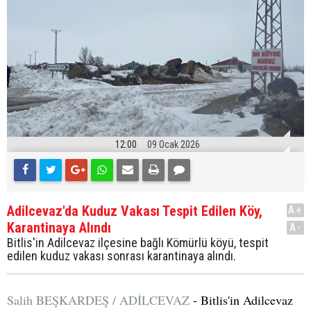
12:00
09 Ocak 2026
Adilcevaz'da Kuduz Vakası Tespit Edilen Köy,
A+
Karantinaya Alındı
A-
Bitlis'in Adilcevaz ilçesine bağlı Kömürlü köyü, tespit
edilen kuduz vakası sonrası karantinaya alındı.
Salih BEŞKARDEŞ / ADİLCEVAZ
- Bitlis'in Adilcevaz