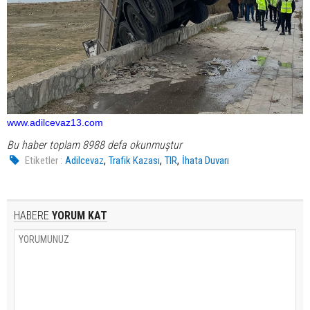
www.adilcevaz13.com
Bu haber toplam 8988 defa okunmuştur
,
,
,
Etiketler :
Adilcevaz
Trafik Kazası
TIR
İhata Duvarı
HABERE
YORUM KAT