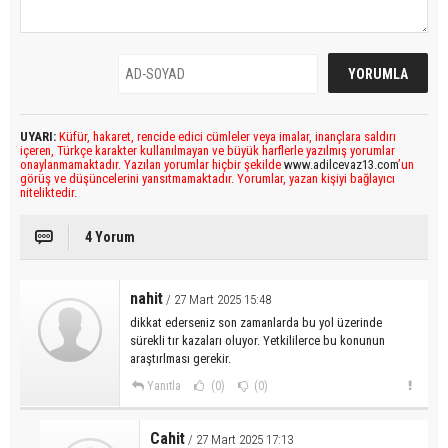
UYARI:
Küfür, hakaret, rencide edici cümleler veya imalar, inançlara saldırı
içeren, Türkçe karakter kullanılmayan ve büyük harflerle yazılmış yorumlar
onaylanmamaktadır. Yazılan yorumlar hiçbir şekilde
www.adilcevaz13.com
’un
görüş ve düşüncelerini yansıtmamaktadır. Yorumlar, yazan kişiyi bağlayıcı
niteliktedir.
4 Yorum
nahit
/ 27 Mart 2025 15:48
dikkat ederseniz son zamanlarda bu yol üzerinde
sürekli tır kazaları oluyor. Yetkililerce bu konunun
araştırlması gerekir.
Yanıtla
(0)
(0)
Cahit
/ 27 Mart 2025 17:13