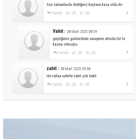
Son zamanlarda dediğiniz kaçtane kaza oldu kii
Yanıtla
(0)
(0)
Vahit
/ 28 Mart 2025 08:59
geçtiğimiz günlerdede sanayinin altında bit tır
kazası olmuştu
Yanıtla
(0)
(0)
zahit
/ 28 Mart 2025 09:58
He vallaa nahitle vahit çok haklı
Yanıtla
(0)
(0)