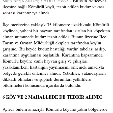
Salih BEŞKARDEŞ / ADİLCEVAZ
- Bitlis'in Adilcevaz
ilçesine bağlı Kömürlü köyü, tespit edilen kuduz vakası
sonrası karantinaya alındı.
İlçe merkezine yaklaşık 35 kilometre uzaklıktaki Kömürlü
köyünde, yabani bir hayvan tarafından ısırılan bir köpekten
alınan numunede kuduz tespit edildi. Bunun üzerine İlçe
Tarım ve Orman Müdürlüğü ekipleri tarafından köyün
girişine, 'Bu köyde kuduz hastalığı vardır' tabelası asılıp,
karantina uygulaması başlatıldı. Karantina kapsamında
Kömürlü köyüne canlı hayvan giriş ve çıkışları
yasaklanırken, hastalığın yayılmasını önlemek amacıyla
bölgede gerekli önlemler alındı. Yetkililer, vatandaşların
dikkatli olmaları ve şüpheli durumları yetkililere
bildirmeleri konusunda uyarılarda bulundu.
6 KÖY VE 2 MAHALLEDE DE TEDBİR ALINDI
Ayrıca önlem amacıyla Kömürlü köyüne yakın bölgelerde