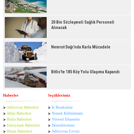
20 Bin Sözleşmeli Sağlık Personeli
Alınacak
Nemrut Dağı'nda Karla Mücadele
Bitlis'te 185 Köy Yolu Ulaşıma Kapandı
Haberler
Seçtiklerimiz
Adilcevaz Haberleri
İz Bırakanlar
Ahlat Haberle
ri
Yemek Kültürümüz
Bitlis Haberleri
Yöresel Efsaneler
Güroymak Haberleri
Derneklerimiz
Hizan Haberleri
Adilcevaz Cevizi