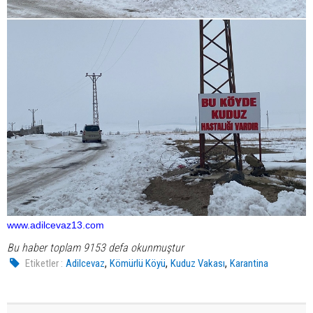
www.adilcevaz13.com
Bu haber toplam 9153 defa okunmuştur
,
,
,
Etiketler :
Adilcevaz
Kömürlü Köyü
Kuduz Vakası
Karantina