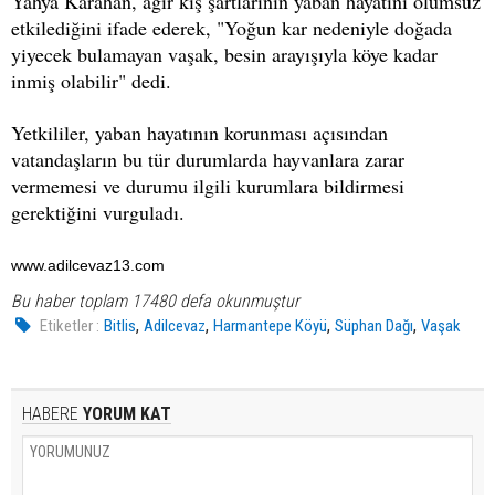
Yahya Karahan, ağır kış şartlarının yaban hayatını olumsuz
etkilediğini ifade ederek, "Yoğun kar nedeniyle doğada
yiyecek bulamayan vaşak, besin arayışıyla köye kadar
inmiş olabilir" dedi.
Yetkililer, yaban hayatının korunması açısından
vatandaşların bu tür durumlarda hayvanlara zarar
vermemesi ve durumu ilgili kurumlara bildirmesi
gerektiğini vurguladı.
www.adilcevaz13.com
Bu haber toplam 17480 defa okunmuştur
,
,
,
,
Etiketler :
Bitlis
Adilcevaz
Harmantepe Köyü
Süphan Dağı
Vaşak
HABERE
YORUM KAT