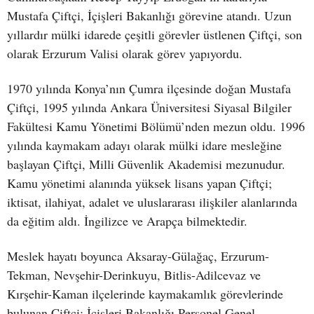
Mustafa Çiftçi, İçişleri Bakanlığı görevine atandı. Uzun
yıllardır mülki idarede çeşitli görevler üstlenen Çiftçi, son
olarak Erzurum Valisi olarak görev yapıyordu.
1970 yılında Konya’nın Çumra ilçesinde doğan Mustafa
Çiftçi, 1995 yılında Ankara Üniversitesi Siyasal Bilgiler
Fakültesi Kamu Yönetimi Bölümü’nden mezun oldu. 1996
yılında kaymakam adayı olarak mülki idare mesleğine
başlayan Çiftçi, Milli Güvenlik Akademisi mezunudur.
Kamu yönetimi alanında yüksek lisans yapan Çiftçi;
iktisat, ilahiyat, adalet ve uluslararası ilişkiler alanlarında
da eğitim aldı. İngilizce ve Arapça bilmektedir.
Meslek hayatı boyunca Aksaray-Gülağaç, Erzurum-
Tekman, Nevşehir-Derinkuyu, Bitlis-Adilcevaz ve
Kırşehir-Kaman ilçelerinde kaymakamlık görevlerinde
bulunan Çiftçi; İçişleri Bakanlığı Personel Genel