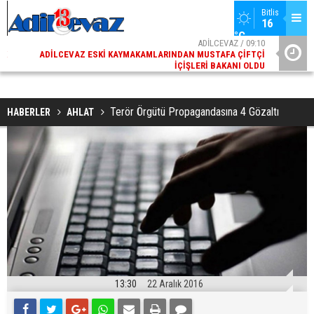
Bitlis
16 
°C
02
ADİLCEVAZ / 09:10
AK
ADILCEVAZ ESKI KAYMAKAMLARINDAN MUSTAFA ÇIFTÇI
DI
İÇIŞLERI BAKANI OLDU
Terör Örgütü Propagandasına 4 Gözaltı
HABERLER
AHLAT
13:30
22 Aralık 2016